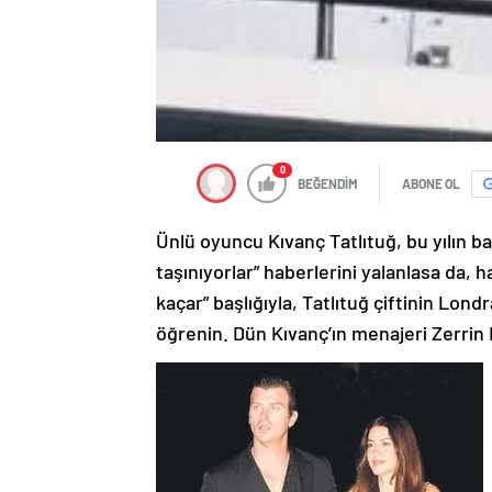
0
BEĞENDİM
ABONE OL
Ünlü oyuncu Kıvanç Tatlıtuğ, bu yılın baş
taşınıyorlar” haberlerini yalanlasa da, 
kaçar” başlığıyla, Tatlıtuğ çiftinin Lo
öğrenin. Dün Kıvanç’ın menajeri Zerrin 