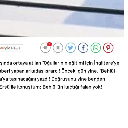
0
News
ında ortaya atılan “Oğullarının eğitimi için İngiltere’ye
haberi yapan arkadaş ısrarcı! Önceki gün yine, “Behlül
ndra’ya taşınacağını yazdı! Doğrusunu yine benden
Ersü ile konuştum; Behlül’ün kaçtığı falan yok!