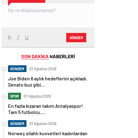
GÖNDER
SON DAKİKA
HABERLERİ
GÜNDEM
07 Ağustos 2026
Joe Biden 6 aylık hedeflerini açıkladı.
Senato buz gibi…
SPOR
07 Ağustos 2026
En fazla kızaran takım Antalyaspor!
Tam 5 futbolcu….
GÜNDEM
07 Ağustos 2026
Norweç silahlı kuvvetleri kadınlardan