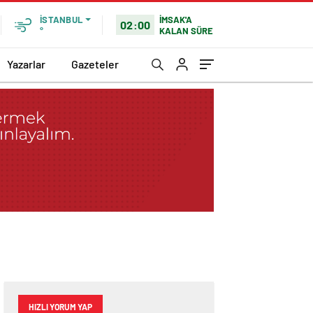
İMSAK'A
İSTANBUL
02:00
KALAN SÜRE
°
Yazarlar
Gazeteler
HIZLI YORUM YAP