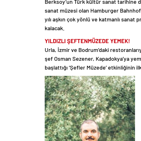
Berksoy’un Türk kültür sanat tarihine 
sanat müzesi olan Hamburger Bahnhof’t
yılı aşkın çok yönlü ve katmanlı sanat pr
kalacak.
YILDIZLI ŞEFTEN
MÜZEDE YEMEK!
Urla, İzmir ve Bodrum’daki restoranlarıy
şef Osman Sezener, Kapadokya’ya yeme
başlattığı ‘Şefler Müzede’ etkinliğinin