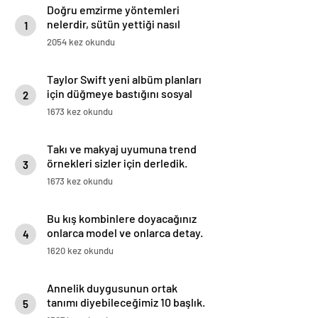
Doğru emzirme yöntemleri
nelerdir, sütün yettiği nasıl
1
anlaşılır?
2054 kez okundu
Taylor Swift yeni albüm planları
için düğmeye bastığını sosyal
2
medyadan duyurdu!
1673 kez okundu
Takı ve makyaj uyumuna trend
örnekleri sizler için derledik.
3
1673 kez okundu
Bu kış kombinlere doyacağınız
onlarca model ve onlarca detay.
4
1620 kez okundu
Annelik duygusunun ortak
tanımı diyebileceğimiz 10 başlık.
5