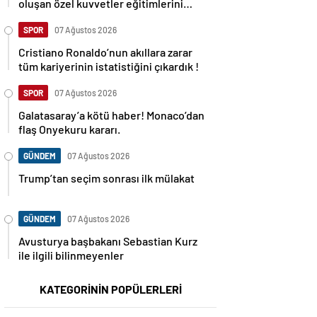
oluşan özel kuvvetler eğitimlerini
başlattı.
SPOR
07 Ağustos 2026
Cristiano Ronaldo’nun akıllara zarar
tüm kariyerinin istatistiğini çıkardık !
SPOR
07 Ağustos 2026
Galatasaray’a kötü haber! Monaco’dan
flaş Onyekuru kararı.
GÜNDEM
07 Ağustos 2026
Trump’tan seçim sonrası ilk mülakat
GÜNDEM
07 Ağustos 2026
Avusturya başbakanı Sebastian Kurz
ile ilgili bilinmeyenler
KATEGORİNİN POPÜLERLERİ