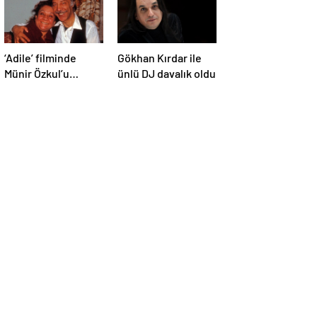
‘Adile’ filminde
Gökhan Kırdar ile
Münir Özkul’u
ünlü DJ davalık oldu
canlandıracak isim
belli oldu