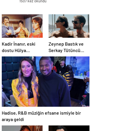
1507 kez okundu
Kadir İnanır, eski
Zeynep Bastık ve
dostu Hülya
Serkay Tütüncü
Koçyiğit’e dava açtı
ilişkilerinin 1. yılını
kutladı
Hadise, R&B müziğin efsane ismiyle bir
araya geldi