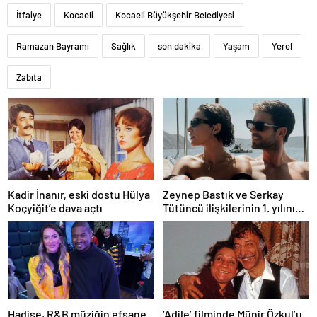
İtfaiye
Kocaeli
Kocaeli Büyükşehir Belediyesi
Ramazan Bayramı
Sağlık
son dakika
Yaşam
Yerel
Zabıta
Kadir İnanır, eski dostu Hülya
Zeynep Bastık ve Serkay
Koçyiğit’e dava açtı
Tütüncü ilişkilerinin 1. yılını
kutladı
Hadise, R&B müziğin efsane
‘Adile’ filminde Münir Özkul’u