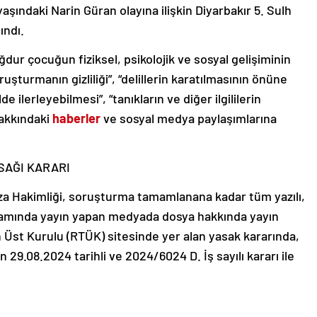
aşındaki Narin Güran olayına ilişkin Diyarbakır 5. Sulh
ındı.
dur çocuğun fiziksel, psikolojik ve sosyal gelişiminin
uşturmanın gizliliği”, “delillerin karatılmasının önüne
e ilerleyebilmesi”, “tanıkların ve diğer ilgililerin
hakkındaki
haberler
ve sosyal medya paylaşımlarına
SAĞI KARARI
eza Hakimliği, soruşturma tamamlanana kadar tüm yazılı,
rtamında yayın yapan medyada dosya hakkında yayın
 Üst Kurulu (RTÜK) sitesinde yer alan yasak kararında,
n 29.08.2024 tarihli ve 2024/6024 D. İş sayılı kararı ile