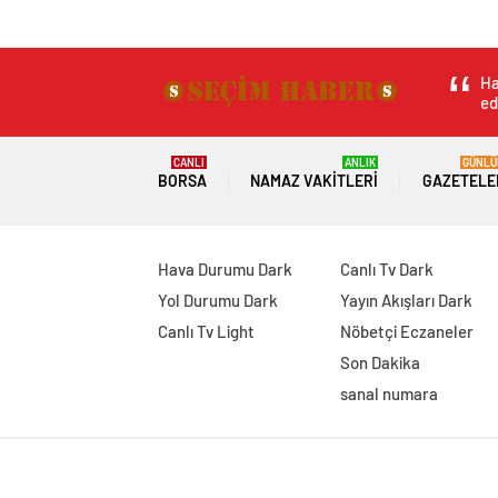
Ha
ed
CANLI
ANLIK
GÜNLÜ
BORSA
NAMAZ VAKITLERI
GAZETELE
Hava Durumu Dark
Canlı Tv Dark
Yol Durumu Dark
Yayın Akışları Dark
Canlı Tv Light
Nöbetçi Eczaneler
Son Dakika
sanal numara