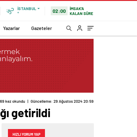
İMSAK'A
İSTANBUL
02:00
KALAN SÜRE
°
Yazarlar
Gazeteler
169 kez okundu
|
Güncelleme: 29 Ağustos 2024 20:59
ı getirildi
HIZLI YORUM YAP