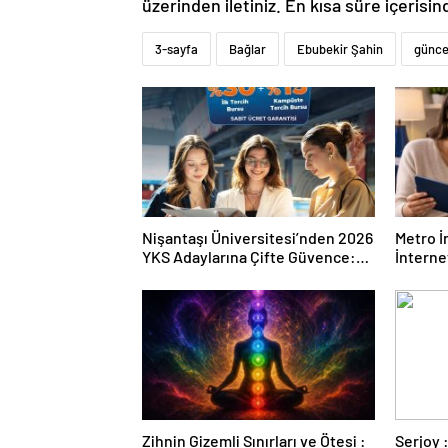
üzerinden iletiniz. En kısa süre içerisin
3-sayfa
Bağlar
Ebubekir Şahin
günce
Nişantaşı Üniversitesi’nden 2026
Metro İ
YKS Adaylarına Çifte Güvence:
İnternet
Sabit Ücret ve Kesintisiz Burs
Zihnin Gizemli Sınırları ve Ötesi :
Serjoy : Dijital Medya Ajansı,