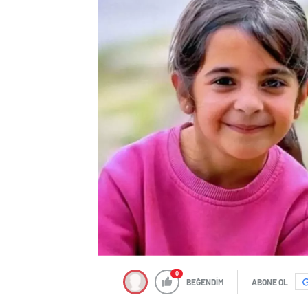
0
BEĞENDİM
ABONE OL