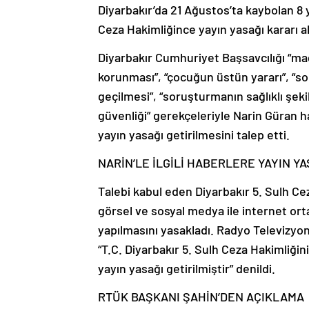
Diyarbakır’da 21 Ağustos’ta kaybolan 8 y
Ceza Hakimliğince yayın yasağı kararı al
Diyarbakır Cumhuriyet Başsavcılığı “mağ
korunması”, “çocuğun üstün yararı”, “sor
geçilmesi”, “soruşturmanın sağlıklı şekild
güvenliği” gerekçeleriyle Narin Güran 
yayın yasağı getirilmesini talep etti.
NARİN’LE İLGİLİ HABERLERE YAYIN YA
Talebi kabul eden Diyarbakır 5. Sulh C
görsel ve sosyal medya ile internet o
yapılmasını yasakladı. Radyo Televizyon
“T.C. Diyarbakır 5. Sulh Ceza Hakimliğini
yayın yasağı getirilmiştir” denildi.
RTÜK BAŞKANI ŞAHİN’DEN AÇIKLAMA