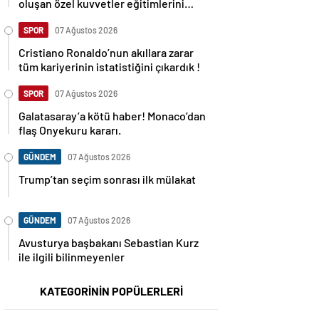
oluşan özel kuvvetler eğitimlerini
başlattı.
SPOR
07 Ağustos 2026
Cristiano Ronaldo’nun akıllara zarar
tüm kariyerinin istatistiğini çıkardık !
SPOR
07 Ağustos 2026
Galatasaray’a kötü haber! Monaco’dan
flaş Onyekuru kararı.
GÜNDEM
07 Ağustos 2026
Trump’tan seçim sonrası ilk mülakat
GÜNDEM
07 Ağustos 2026
Avusturya başbakanı Sebastian Kurz
ile ilgili bilinmeyenler
KATEGORİNİN POPÜLERLERİ