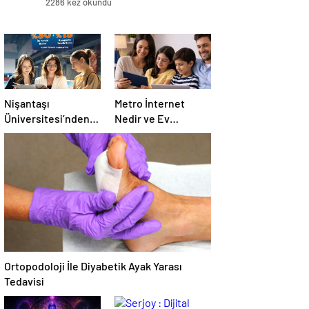
2286 kez okundu
Nişantaşı
Metro İnternet
Üniversitesi’nden
Nedir ve Ev
2026 YKS
İnternetiyle Nasıl
Adaylarına Çifte
Ayrılır
Güvence: Sabit
Ücret ve Kesintisiz
Burs
Ortopodoloji İle Diyabetik Ayak Yarası
Tedavisi