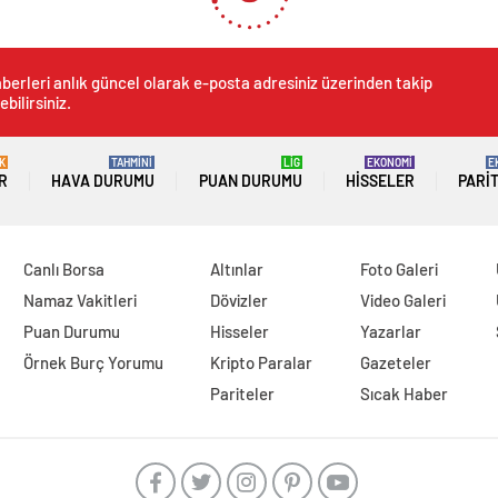
berleri anlık güncel olarak e-posta adresiniz üzerinden takip
ebilirsiniz.
K
TAHMİNİ
LİG
EKONOMİ
E
R
HAVA DURUMU
PUAN DURUMU
HISSELER
PARI
Canlı Borsa
Altınlar
Foto Galeri
Namaz Vakitleri
Dövizler
Video Galeri
Puan Durumu
Hisseler
Yazarlar
Örnek Burç Yorumu
Kripto Paralar
Gazeteler
Pariteler
Sıcak Haber