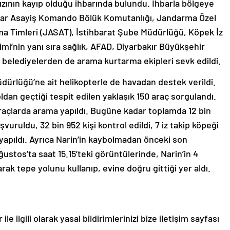
ızının kayıp olduğu ihbarında bulundu. İhbarla bölgeye
lar Asayiş Komando Bölük Komutanlığı, Jandarma Özel
a Timleri (JASAT), İstihbarat Şube Müdürlüğü, Köpek İz
mi’nin yanı sıra sağlık, AFAD, Diyarbakır Büyükşehir
çe belediyelerden de arama kurtarma ekipleri sevk edildi.
dürlüğü’ne ait helikopterle de havadan destek verildi.
ldan geçtiği tespit edilen yaklaşık 150 araç sorgulandı.
araçlarda arama yapıldı. Bugüne kadar toplamda 12 bin
şvuruldu, 32 bin 952 kişi kontrol edildi, 7 iz takip köpeği
yapıldı. Ayrıca Narin’in kaybolmadan önceki son
ğustos’ta saat 15.15’teki görüntülerinde, Narin’in 4
ak tepe yolunu kullanıp, evine doğru gittiği yer aldı.
le ilgili olarak yasal bildirimlerinizi bize iletişim sayfası