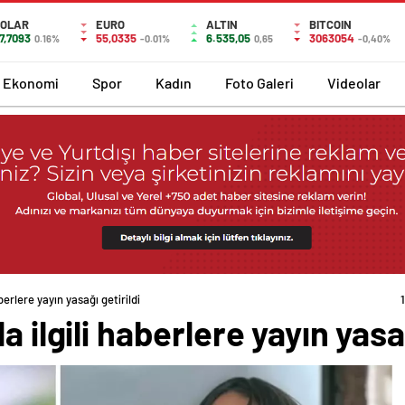
OLAR
EURO
ALTIN
BITCOIN
7,7093
55,0335
6.535,05
3063054
0.16%
-0.01%
0,65
-0,40%
Ekonomi
Spor
Kadın
Foto Galeri
Videolar
berlere yayın yasağı getirildi
a ilgili haberlere yayın yasağ