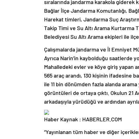
sıralarında jandarma karakola giderek k
Bağlar İlçe Jandarma Komutanlığı, Bağ
Harekat timleri, Jandarma Suç Araştırm
Takip Timi ve Su Altı Arama Kurtarma Ti
Belediyesi Su Altı Arama ekipleri ile il
Çalışmalarda jandarma ve İl Emniyet Mü
Ayrıca Narin’in kaybolduğu saatlerde yo
Mahalledeki evler ve köye giriş yapan 
565 araç arandı, 130 kişinin ifadesine ba
ile 11 bin dönümden fazla alanda arama 
görüntüleri de ortaya çıktı. Okulun 21 A
arkadaşıyla yürüdüğü ve ardından ayrılar
Haber Kaynak : HABERLER.COM
“Yayınlanan tüm haber ve diğer içerikler i