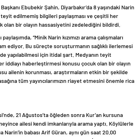
Başkanı Ebubekir Şahin, Diyarbakır’da 8 yaşındaki Narin
eyit edilmemiş bilgileri paylaşması ve çeşitli her
olan bir olayın hassasiyetini zedelediğini bildirdi.
paylaşımda, “Minik Narin kızımızı arama çalışmaları
vam ediyor. Bu süreçte soruşturmanın sağlıklı ilerlemesi
de yapılabilmesi için itidal şart. Medyanın teyit
her iddiayı haberleştirmesi konusu çocuk olan bir olayın
u ailenin korunması, araştırmaların etkin bir şekilde
asağına tüm yayıncılarımızın riayet etmesini önemle rica
si’nde, 21 Ağustos’ta öğleden sonra Kur’an kursuna
eyince ailesi kendi imkanlarıyla arama yaptı. Köylülerle
 Narin’in babası Arif Güran, aynı gün saat 20.00