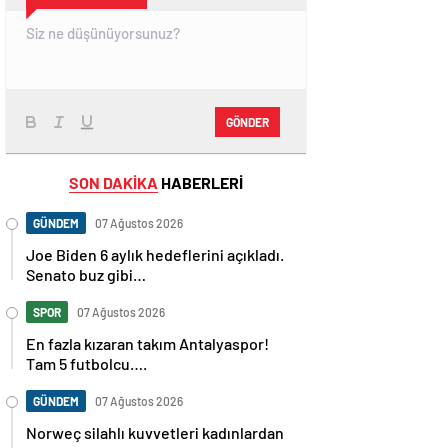
GÖNDER
SON DAKİKA
HABERLERİ
GÜNDEM
07 Ağustos 2026
Joe Biden 6 aylık hedeflerini açıkladı.
Senato buz gibi…
SPOR
07 Ağustos 2026
En fazla kızaran takım Antalyaspor!
Tam 5 futbolcu….
GÜNDEM
07 Ağustos 2026
Norweç silahlı kuvvetleri kadınlardan