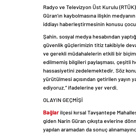
Radyo ve Televizyon Üst Kurulu (RTÜK) 
Güran’ın kaybolmasına ilişkin medyanın t
iddiayı haberleştirmesinin konusu çocuk 
Şahin, sosyal medya hesabından yaptığı 
güvenlik güçlerimizin titiz takibiyle de
ve gerekli müdahalelerin etkili bir biçim
edilmemiş bilgileri paylaşması, çeşitli 
hassasiyetini zedelemektedir. Söz konus
yürütülmesi açısından getirilen yayın y
ediyoruz.” ifadelerine yer verdi.
OLAYIN GEÇMİŞİ
Bağlar
ilçesi kırsal Tavşantepe Mahalle
giden Narin Güran çıkışta evlerine dönm
yapılan aramadan da sonuç alınamayınca