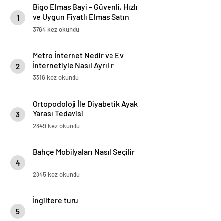
Bigo Elmas Bayi – Güvenli, Hızlı
ve Uygun Fiyatlı Elmas Satın
1
Almanın Yeni Adresi
3764 kez okundu
Metro İnternet Nedir ve Ev
İnternetiyle Nasıl Ayrılır
2
3316 kez okundu
Ortopodoloji İle Diyabetik Ayak
Yarası Tedavisi
3
2849 kez okundu
Bahçe Mobilyaları Nasıl Seçilir
4
2845 kez okundu
İngiltere turu
5