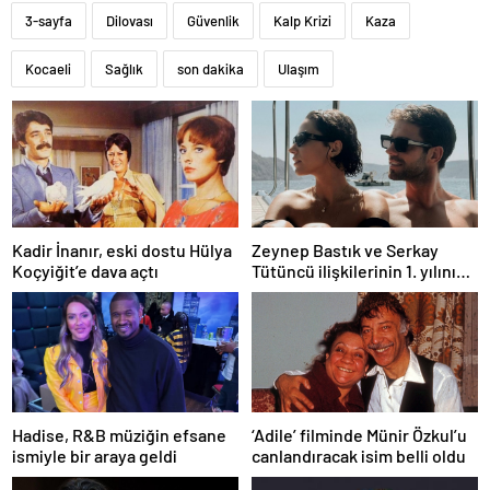
3-sayfa
Dilovası
Güvenlik
Kalp Krizi
Kaza
Kocaeli
Sağlık
son dakika
Ulaşım
Kadir İnanır, eski dostu Hülya
Zeynep Bastık ve Serkay
Koçyiğit’e dava açtı
Tütüncü ilişkilerinin 1. yılını
kutladı
Hadise, R&B müziğin efsane
‘Adile’ filminde Münir Özkul’u
ismiyle bir araya geldi
canlandıracak isim belli oldu