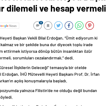
ür dilemeli ve hesap vermel
0
News
 Heyeti Başkan Vekili Bilal Erdoğan, “Ümit ediyorum ki
k kalmaz ve bir şekilde buna dur diyecek toplu irade
evam ettirmek istiyorsa dönüp bütün insanlıktan özür
ermeli, sorumluları cezalandırmalı.” dedi.
Küresel İlişkilerin Geleceği” temasıyla bir otelde
 Erdoğan, İHÜ Mütevelli Heyeti Başkanı Prof. Dr. İrfan
rkan’ın açılış konuşmalarıyla başladı.
zyumda yalnızca Filistin’de ne olduğu değil bundan
öyledi.
ığına dikkati çeken Erdoğan, “İnsanların vicdanının