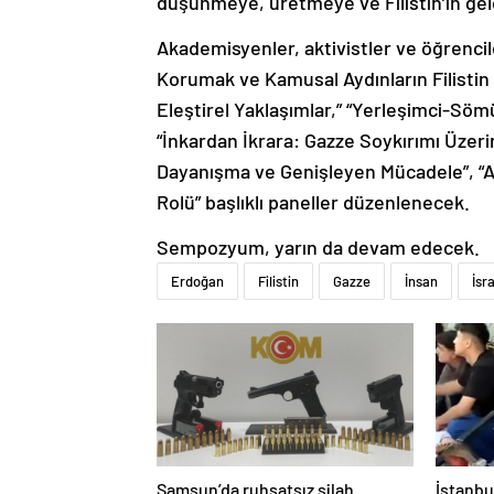
Akademisyenler, aktivistler ve öğrenci
Korumak ve Kamusal Aydınların Filistin
Eleştirel Yaklaşımlar,” “Yerleşimci-Sömü
“İnkardan İkrara: Gazze Soykırımı Üzerin
Dayanışma ve Genişleyen Mücadele”, “An
Rolü” başlıklı paneller düzenlenecek.
Sempozyum, yarın da devam edecek.
Erdoğan
Filistin
Gazze
İnsan
İsra
Samsun’da ruhsatsız silah
İstanbu
operasyonu: 1 kişi yakalandı
kavga: 