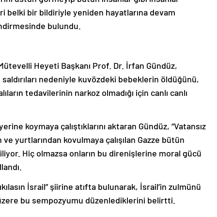
eri belki bir bildiriyle yeniden hayatlarına devam
endirmesinde bulundu.
tevelli Heyeti Başkanı Prof. Dr. İrfan Gündüz,
in saldırıları nedeniyle kuvözdeki bebeklerin öldüğünü,
lıların tedavilerinin narkoz olmadığı için canlı canlı
 yerine koymaya çalıştıklarını aktaran Gündüz, “Vatansız
ılan ve yurtlarından kovulmaya çalışılan Gazze bütün
iliyor. Hiç olmazsa onların bu direnişlerine moral gücü
landı.
ılasın İsrail” şiirine atıfta bulunarak, İsrail’in zulmünü
zere bu sempozyumu düzenlediklerini belirtti.
de sistematik bir şekilde yok ediyor”