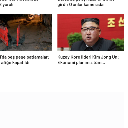
l’da peş peşe patlamalar:
Kuzey Kore lideri Kim Jong Un:
rafiğe kapatıldı
Ekonomi planımız tüm
sektörlerde başarısız oldu