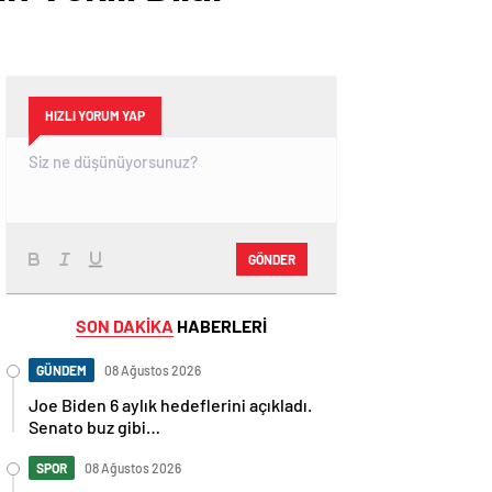
i
HIZLI YORUM YAP
GÖNDER
SON DAKİKA
HABERLERİ
GÜNDEM
08 Ağustos 2026
Joe Biden 6 aylık hedeflerini açıkladı.
Senato buz gibi…
SPOR
08 Ağustos 2026
En fazla kızaran takım Antalyaspor!