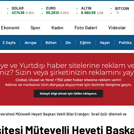
DOLAR
EURO
ALTIN
BITCOIN
47,7436
55,2510
6.660,55
%
0.18%
0.32%
2,59
Ekonomi
Spor
Kadın
Foto Galeri
Videolar
3.Sayfa
Avrupa
Bülten
Din
Eğitim
Hayat
Politika
versitesi Mütevelli Heyeti Başkan Vekili Bilal Erdoğan: İsrail özür dilemeli ve he
tesi Mütevelli Heyeti Başkan