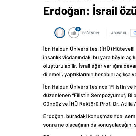
Erdoğan: İsrail öz
0
BEĞENDİM
ABONE OL
İbn Haldun Üniversitesi (İHÜ) Mütevelli
insanlık vicdanındaki bu yara böyle açı
oluşturulabilir. İsrail eğer varlığını d
dilemeli, yaptıklarının hesabını açıkça v
İbn Haldun Üniversitesince “Filistin ve 
düzenlenen “Filistin Sempozyumu”, Bilal
Gündüz ve İHÜ Rektörü Prof. Dr. Atilla A
Erdoğan, buradaki konuşmasında, sempo
sonra ne olacağının da konuşulacağını s
Dünyanın şu anda büyük bir kayıp yaşad