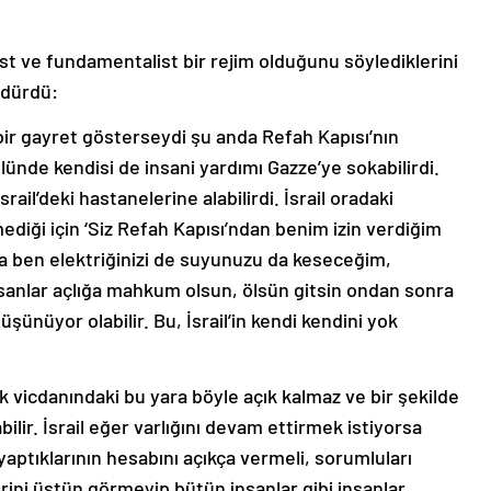
aşist ve fundamentalist bir rejim olduğunu söylediklerini
rdürdü:
in bir gayret gösterseydi şu anda Refah Kapısı’nın
olünde kendisi de insani yardımı Gazze’ye sokabilirdi.
srail’deki hastanelerine alabilirdi. İsrail oradaki
diği için ‘Siz Refah Kapısı’ndan benim izin verdiğim
ma ben elektriğinizi de suyunuzu da keseceğim,
nsanlar açlığa mahkum olsun, ölsün gitsin ondan sonra
şünüyor olabilir. Bu, İsrail’in kendi kendini yok
k vicdanındaki bu yara böyle açık kalmaz ve bir şekilde
ilir. İsrail eğer varlığını devam ettirmek istiyorsa
yaptıklarının hesabını açıkça vermeli, sorumluları
erini üstün görmeyip bütün insanlar gibi insanlar