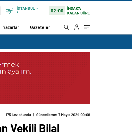
İMSAK'A
İSTANBUL
02:00
KALAN SÜRE
°
Yazarlar
Gazeteler
sap vermeli
 Vekili Bilal