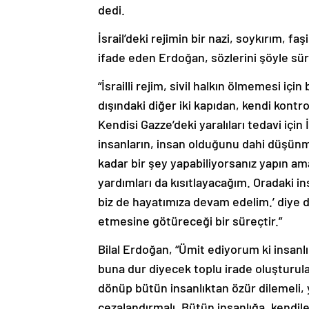
İsrail’deki rejimin bir nazi, soykırım, f
ifade eden Erdoğan, sözlerini şöyle sü
“İsrailli rejim, sivil halkın ölmemesi iç
dışındaki diğer iki kapıdan, kendi kontr
Kendisi Gazze’deki yaralıları tedavi için İ
insanların, insan olduğunu dahi düşünme
kadar bir şey yapabiliyorsanız yapın a
yardımları da kısıtlayacağım. Oradaki i
biz de hayatımıza devam edelim.’ diye dü
etmesine götüreceği bir süreçtir.”
Bilal Erdoğan, “Ümit ediyorum ki insanlı
buna dur diyecek toplu irade oluşturulab
dönüp bütün insanlıktan özür dilemeli, 
cezalandırmalı. Bütün insanlığa, kendil