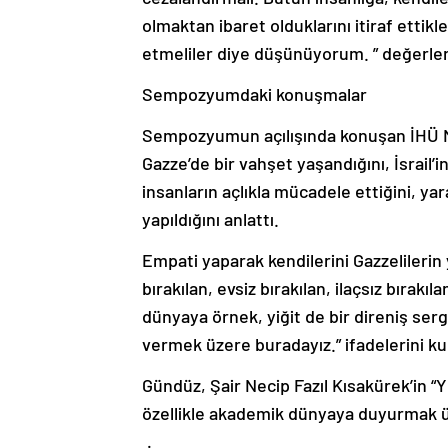
olmaktan ibaret olduklarını itiraf ettikl
etmeliler diye düşünüyorum. ” değerl
Sempozyumdaki konuşmalar
Sempozyumun açılışında konuşan İHÜ Mü
Gazze’de bir vahşet yaşandığını, İsrail’
insanların açlıkla mücadele ettiğini, yara
yapıldığını anlattı.
Empati yaparak kendilerini Gazzelilerin
bırakılan, evsiz bırakılan, ilaçsız bırak
dünyaya örnek, yiğit de bir direniş serg
vermek üzere buradayız.” ifadelerini kul
Gündüz, Şair Necip Fazıl Kısakürek’in “Yık
özellikle akademik dünyaya duyurmak ü
“İsrail, Filistinlilerin eğitim sistemini 