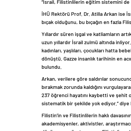
İHÜ Rektörü Prof. Dr. Atilla Arkan ise İs
bıçak olduğunu, bu bıçağın en fazla Filist
Yıllardır süren işgal ve katliamların a
uzun yıllardır İsrail zulmü altında inliy
kadınları, yaşlıları, çocukları hatta bebe
dönüştü. Gazze insanlık tarihinin en ac
bulundu.
Arkan, verilere göre saldırılar sonucund
bırakmak zorunda kaldığını vurgulayara
237 öğrenci hayatını kaybetti ve şehit ol
sistematik bir şekilde yok ediyor.” diye
Filistin’in ve Filistinlilerin haklı dava
akademisyenler, aktivistler, araştırmacı
düşünmeye, üretmeye ve Filistin’in gele