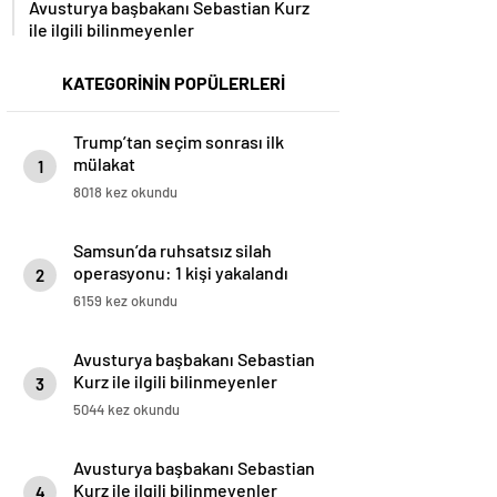
ile ilgili bilinmeyenler
KATEGORİNİN POPÜLERLERİ
Trump’tan seçim sonrası ilk
mülakat
1
8018 kez okundu
Samsun’da ruhsatsız silah
operasyonu: 1 kişi yakalandı
2
6159 kez okundu
Avusturya başbakanı Sebastian
Kurz ile ilgili bilinmeyenler
3
5044 kez okundu
Avusturya başbakanı Sebastian
Kurz ile ilgili bilinmeyenler
4