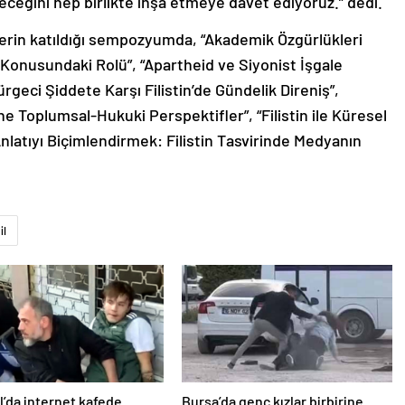
lerin katıldığı sempozyumda, “Akademik Özgürlükleri
 Konusundaki Rolü”, “Apartheid ve Siyonist İşgale
rgeci Şiddete Karşı Filistin’de Gündelik Direniş”,
e Toplumsal-Hukuki Perspektifler”, “Filistin ile Küresel
latıyı Biçimlendirmek: Filistin Tasvirinde Medyanın
il
l’da internet kafede
Bursa’da genç kızlar birbirine
2 yaralı
girdi: O anlar kamerada