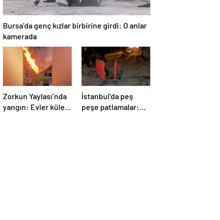
Bursa’da genç kızlar birbirine girdi: O anlar
kamerada
Zorkun Yaylası’nda
İstanbul’da peş
yangın: Evler küle
peşe patlamalar:
döndü
Sokak trafiğe
kapatıldı