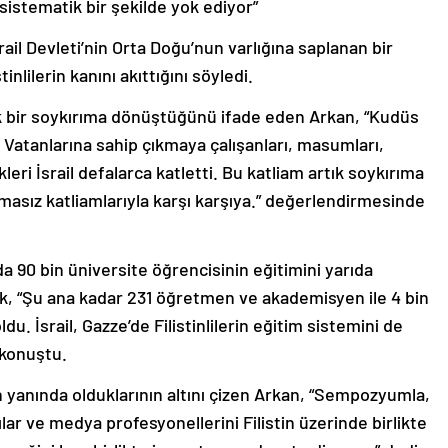
rail Devleti’nin Orta Doğu’nun varlığına saplanan bir
inlilerin kanını akıttığını söyledi.
rtık bir soykırıma dönüştüğünü ifade eden Arkan, “Kudüs
or. Vatanlarına sahip çıkmaya çalışanları, masumları,
kleri İsrail defalarca katletti. Bu katliam artık soykırıma
ımasız katliamlarıyla karşı karşıya.” değerlendirmesinde
a 90 bin üniversite öğrencisinin eğitimini yarıda
k, “Şu ana kadar 231 öğretmen ve akademisyen ile 4 bin
du. İsrail, Gazze’de Filistinlilerin eğitim sistemini de
 konuştu.
sının yanında olduklarının altını çizen Arkan, “Sempozyumla,
lar ve medya profesyonellerini Filistin üzerinde birlikte
ceğini hep birlikte inşa etmeye davet ediyoruz.” dedi.