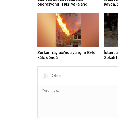
Zorkun Yaylası’nda yangın: Evler
İstanbu
küle döndü
Sokak t