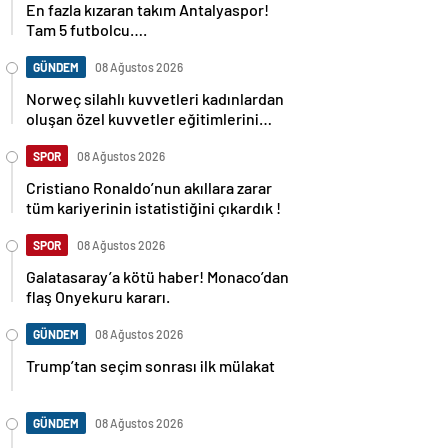
Tam 5 futbolcu….
GÜNDEM
08 Ağustos 2026
Norweç silahlı kuvvetleri kadınlardan
oluşan özel kuvvetler eğitimlerini
başlattı.
SPOR
08 Ağustos 2026
Cristiano Ronaldo’nun akıllara zarar
tüm kariyerinin istatistiğini çıkardık !
SPOR
08 Ağustos 2026
Galatasaray’a kötü haber! Monaco’dan
flaş Onyekuru kararı.
GÜNDEM
08 Ağustos 2026
Trump’tan seçim sonrası ilk mülakat
GÜNDEM
08 Ağustos 2026
Avusturya başbakanı Sebastian Kurz