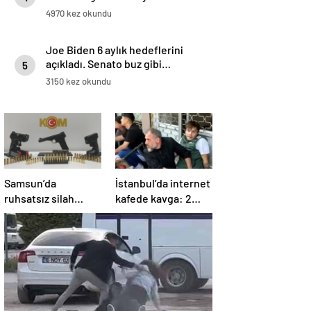
4970 kez okundu
Joe Biden 6 aylık hedeflerini
açıkladı. Senato buz gibi…
5
3150 kez okundu
Samsun’da
İstanbul’da internet
ruhsatsız silah
kafede kavga: 2
operasyonu: 1 kişi
yaralı
yakalandı