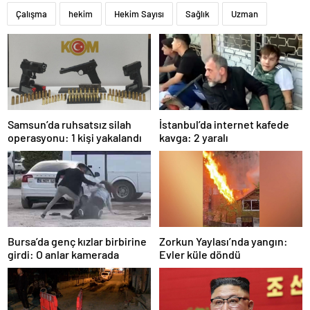
Çalışma
hekim
Hekim Sayısı
Sağlık
Uzman
Samsun’da ruhsatsız silah
İstanbul’da internet kafede
operasyonu: 1 kişi yakalandı
kavga: 2 yaralı
Bursa’da genç kızlar birbirine
Zorkun Yaylası’nda yangın:
girdi: O anlar kamerada
Evler küle döndü