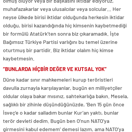
olmuş oluyor veya bir başkasını iktidar ediyoruz,
muhafazakarlar veya ulusalcılar veya solcular… Her
neyse ülkede birisi iktidar olduğunda herkesin iktidar
olduğu, birisi kazandığında hiç kimsenin kaybetmediği
bir formülü Atatürk’ten sonra biz çıkaramadık. İşte
Bağımsız Türkiye Partisi varlığını bu temel üzerine
oturtmuş bir partidir. Biz iktidar olalım hiç kimse
kaybetmesin.
“BUNLARDA HİÇBİR DEĞER VE KUTSAL YOK”
Düne kadar sınır mahkemeleri kurup teröristleri
davulla zurnayla karşılayanlar, bugün en milliyetçiler
oldular olaya bakar mısınız, sahtekarlığa bakın. Mesela,
sağlıklı bir zihinle düşündüğünüzde, ‘Ben 15 gün önce
İsveç’e o kadar salladım bunlar Kur’an yaktı, bunlar
terör devleti dedim. Bugün ben O’nun NATO’ya
girmesini kabul edemem’ demesi lazım, ama NATO’ya