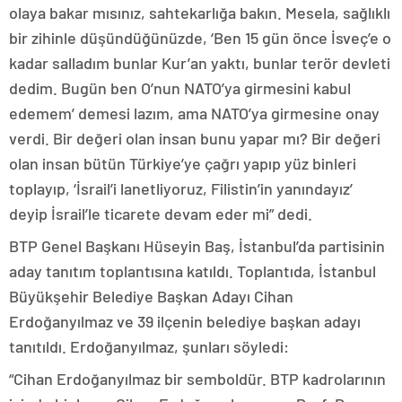
olaya bakar mısınız, sahtekarlığa bakın. Mesela, sağlıklı
bir zihinle düşündüğünüzde, ‘Ben 15 gün önce İsveç’e o
kadar salladım bunlar Kur’an yaktı, bunlar terör devleti
dedim. Bugün ben O’nun NATO’ya girmesini kabul
edemem’ demesi lazım, ama NATO’ya girmesine onay
verdi. Bir değeri olan insan bunu yapar mı? Bir değeri
olan insan bütün Türkiye’ye çağrı yapıp yüz binleri
toplayıp, ‘İsrail’i lanetliyoruz, Filistin’in yanındayız’
deyip İsrail’le ticarete devam eder mi” dedi.
BTP Genel Başkanı Hüseyin Baş, İstanbul’da partisinin
aday tanıtım toplantısına katıldı. Toplantıda, İstanbul
Büyükşehir Belediye Başkan Adayı Cihan
Erdoğanyılmaz ve 39 ilçenin belediye başkan adayı
tanıtıldı. Erdoğanyılmaz, şunları söyledi:
“Cihan Erdoğanyılmaz bir semboldür. BTP kadrolarının