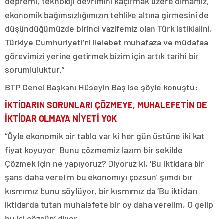
depremi, teknoloji devrimini kaçırmak üzere olmamız,
ekonomik bağımsızlığımızın tehlike altına girmesini de
düşündüğümüzde birinci vazifemiz olan Türk istiklalini,
Türkiye Cumhuriyeti’ni ilelebet muhafaza ve müdafaa
görevimizi yerine getirmek bizim için artık tarihi bir
sorumluluktur.”
BTP Genel Başkanı Hüseyin Baş ise şöyle konuştu:
İKTİDARIN SORUNLARI ÇÖZMEYE, MUHALEFETİN DE
İKTİDAR OLMAYA NİYETİ YOK
“Öyle ekonomik bir tablo var ki her gün üstüne iki kat
fiyat koyuyor. Bunu çözmemiz lazım bir şekilde.
Çözmek için ne yapıyoruz? Diyoruz ki, ‘Bu iktidara bir
şans daha verelim bu ekonomiyi çözsün’ şimdi bir
kısmımız bunu söylüyor, bir kısmımız da ‘Bu iktidarı
iktidarda tutan muhalefete bir oy daha verelim, O gelip
bu işi çözsün’ diyor.