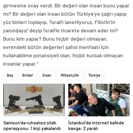
girmesine onay verdi. Bir değeri olan insan bunu yapar
mı? Bir değeri olan insan bütün Türkiye’ye çağrı yapıp
yüz binleri toplayıp, ‘İsrail’i lanetliyoruz, Filistin’in
yanındayız’ deyip İsrail’le ticarete devam eder mi?
Bunu kim yapar? Bunu hiçbir değeri olmayan,
evrendeki bütün değerleri şahsi menfaati için
kullanabilme potansiyeli olan, hiçbir kutsalı olmayan
insanlar yapar.”
Baş
İktidar
İnsan
Milliyetçilik
Türkiye
Samsun’da ruhsatsız silah
İstanbul’da internet kafede
operasyonu: 1 kişi yakalandı
kavga: 2 yaralı