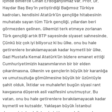
içinde binlerce Cihan Erdoğanyılmaz var. Prof. Dr.
Haydar Baş Bey’in yetiştirdiği Bağımsız Türkiye
kadroları, kendisini Atatürk’ün gençliğe hitabesinin
muhatabı sayan tüm Türk gençliği, yıllardan beri
görmezden gelinen, ülkemizi terk etmeye zorlanan
Türk gençliği artık BTP sayesinde siyaset sahnesinde.
Çünkü biz çok iyi biliyoruz ki bu ülke, onu bu hale
getirenlere bırakılamayacak kadar kıymetli bir ülke.
Gazi Mustafa Kemal Atatürk’ün bizlere emanet ettiği
Cumhuriyetimizin kazanımlarının bir bir elden
çıkarılmasına, ülkenin ve gençlerin büyük bir karanlığa
ve umutsuzluğa gömülmesine büyük bir üzüntüyle
şahit olduk. İktidar ve muhalefet bugün siyasi rant
kavgasına düşerek asli vazifesini unutmuştur. Bu
vatan, onu bu hale getirenlere bırakılamayacak kadar
kıymetli ve kutsaldır. Yaklaşan büyük İstanbul