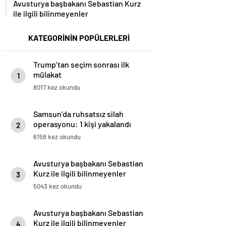
Avusturya başbakanı Sebastian Kurz
ile ilgili bilinmeyenler
KATEGORİNİN POPÜLERLERİ
Trump’tan seçim sonrası ilk
mülakat
1
8017 kez okundu
Samsun’da ruhsatsız silah
operasyonu: 1 kişi yakalandı
2
6158 kez okundu
Avusturya başbakanı Sebastian
Kurz ile ilgili bilinmeyenler
3
5043 kez okundu
Avusturya başbakanı Sebastian
Kurz ile ilgili bilinmeyenler
4