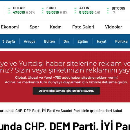
DOLAR
EURO
ALTIN
BITCOIN
47,6019
55,0816
6.535,86
%
0.06%
0.11%
0,61
Ekonomi
Spor
Kadın
Foto Galeri
Videolar
3.Sayfa
Avrupa
Bülten
Din
Eğitim
Hayat
Politika
rulunda CHP, DEM Parti, İYİ Parti ve Saadet Partisinin grup önerileri kabul
nda CHP, DEM Parti, İYİ Par