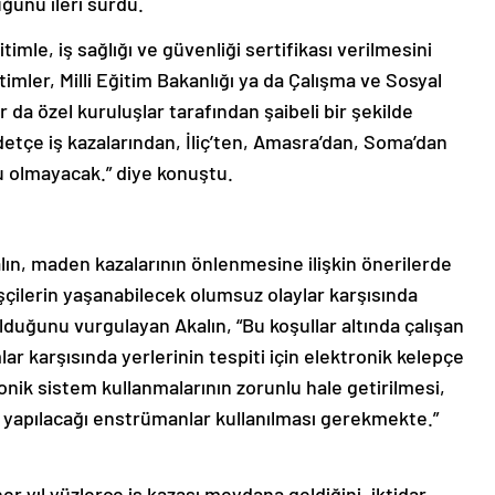
ğunu ileri sürdü.
itimle, iş sağlığı ve güvenliği sertifikası verilmesini
imler, Milli Eğitim Bakanlığı ya da Çalışma ve Sosyal
da özel kuruluşlar tarafından şaibeli bir şekilde
etçe iş kazalarından, İliç’ten, Amasra’dan, Soma’dan
 olmayacak.” diye konuştu.
alın, maden kazalarının önlenmesine ilişkin önerilerde
işçilerin yaşanabilecek olumsuz olaylar karşısında
lduğunu vurgulayan Akalın, “Bu koşullar altında çalışan
lar karşısında yerlerinin tespiti için elektronik kelepçe
ktronik sistem kullanmalarının zorunlu hale getirilmesi,
la yapılacağı enstrümanlar kullanılması gerekmekte.”
er yıl yüzlerce iş kazası meydana geldiğini, iktidar