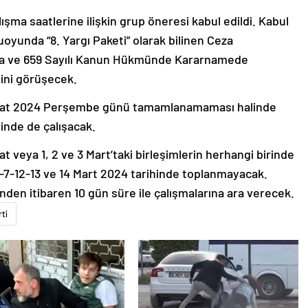
şma saatlerine ilişkin grup öneresi kabul edildi. Kabul
oyunda “8. Yargı Paketi” olarak bilinen Ceza
da ve 659 Sayılı Kanun Hükmünde Kararnamede
fini görüşecek.
Şubat 2024 Perşembe günü tamamlanamaması halinde
rinde de çalışacak.
 veya 1, 2 ve 3 Mart’taki birleşimlerin herhangi birinde
-7-12-13 ve 14 Mart 2024 tarihinde toplanmayacak.
den itibaren 10 gün süre ile çalışmalarına ara verecek.
ti