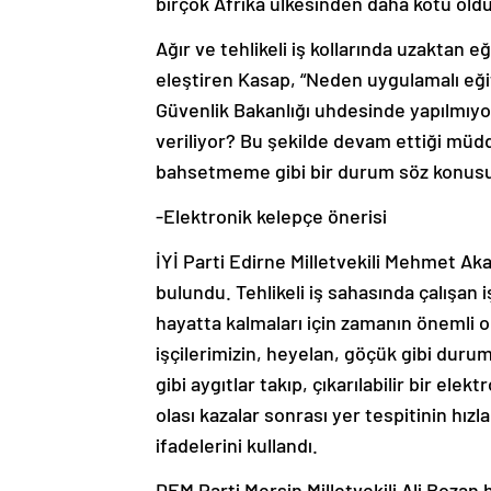
birçok Afrika ülkesinden daha kötü oldu
Ağır ve tehlikeli iş kollarında uzaktan eğ
eleştiren Kasap, “Neden uygulamalı eğit
Güvenlik Bakanlığı uhdesinde yapılmıyor 
veriliyor? Bu şekilde devam ettiği müdd
bahsetmeme gibi bir durum söz konusu
-Elektronik kelepçe önerisi
İYİ Parti Edirne Milletvekili Mehmet Ak
bulundu. Tehlikeli iş sahasında çalışan 
hayatta kalmaları için zamanın önemli o
işçilerimizin, heyelan, göçük gibi durum
gibi aygıtlar takıp, çıkarılabilir bir ele
olası kazalar sonrası yer tespitinin hız
ifadelerini kullandı.
DEM Parti Mersin Milletvekili Ali Bozan h