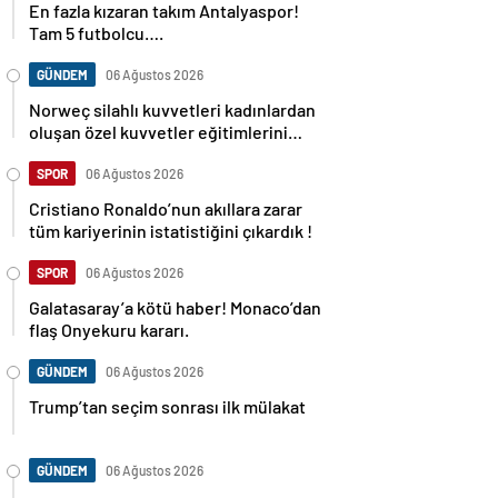
En fazla kızaran takım Antalyaspor!
Tam 5 futbolcu….
GÜNDEM
06 Ağustos 2026
Norweç silahlı kuvvetleri kadınlardan
oluşan özel kuvvetler eğitimlerini
başlattı.
SPOR
06 Ağustos 2026
Cristiano Ronaldo’nun akıllara zarar
tüm kariyerinin istatistiğini çıkardık !
SPOR
06 Ağustos 2026
Galatasaray’a kötü haber! Monaco’dan
flaş Onyekuru kararı.
GÜNDEM
06 Ağustos 2026
Trump’tan seçim sonrası ilk mülakat
GÜNDEM
06 Ağustos 2026