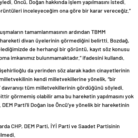
edi. Öncü, Doğan hakkında işlem yapılmasını istedi.
üntüleri inceleyeceğim ona göre bir karar vereceğiz.”
onuşmaların tamamlanmasının ardından TBMM
hareketi divan üyelerinin görmediğini belirtti. Bozdağ,
ncelediğimizde de herhangi bir görüntü, kayıt söz konusu
apma imkanımız bulunmamaktadır.” ifadesini kullandı.
şehirlioğlu da yerinden söz alarak kadın cinayetlerinin
lletvekilinin kendi milletvekillerine yönelik, “bir
 davranışı tüm milletvekillerinin gördüğünü söyledi.
bittir görmemiş olabilir ama bu hareketin yapılmasını yok
 DEM Parti’li Doğan ise Öncü’ye yönelik bir hareketinin
rda CHP, DEM Parti, İYİ Parti ve Saadet Partisinin
ilmedi.