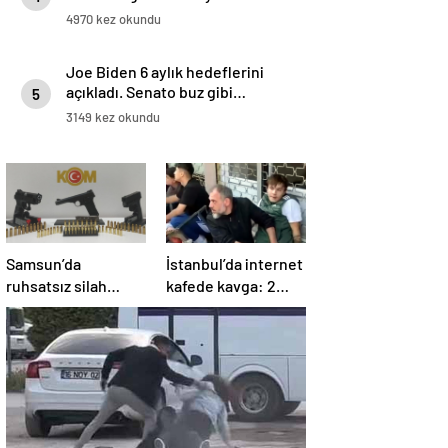
4970 kez okundu
Joe Biden 6 aylık hedeflerini
açıkladı. Senato buz gibi…
5
3149 kez okundu
Samsun’da
İstanbul’da internet
ruhsatsız silah
kafede kavga: 2
operasyonu: 1 kişi
yaralı
yakalandı