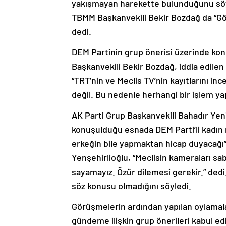
yakışmayan harekette bulunduğunu söyl
TBMM Başkanvekili Bekir Bozdağ da “Gör
dedi.
DEM Partinin grup önerisi üzerinde k
Başkanvekili Bekir Bozdağ, iddia edilen 
“TRT’nin ve Meclis TV’nin kayıtlarını i
değil. Bu nedenle herhangi bir işlem y
AK Parti Grup Başkanvekili Bahadır Yeni
konuşulduğu esnada DEM Parti’li kadın mi
erkeğin bile yapmaktan hicap duyacağı”
Yenşehirlioğlu, “Meclisin kameraları sa
sayamayız. Özür dilemesi gerekir.” dedi.
söz konusu olmadığını söyledi.
Görüşmelerin ardından yapılan oylamala
gündeme ilişkin grup önerileri kabul ed