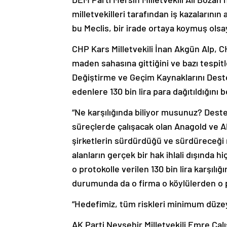
milletvekilleri tarafından iş kazalarını
bu Meclis, bir irade ortaya koymuş olsayd
CHP Kars Milletvekili İnan Akgün Alp, CH
maden sahasına gittiğini ve bazı tespit
Değiştirme ve Geçim Kaynaklarını Dest
edenlere 130 bin lira para dağıtıldığını
“Ne karşılığında biliyor musunuz? Destek 
süreçlerde çalışacak olan Anagold ve Al
şirketlerin sürdürdüğü ve sürdüreceği 
alanların gerçek bir hak ihlali dışında hi
o protokolle verilen 130 bin lira karşıl
durumunda da o firma o köylülerden o pa
“Hedefimiz, tüm riskleri minimum düze
AK Parti Nevşehir Milletvekili Emre Çalı