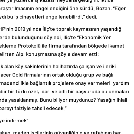
n araştırılmasının engellendiğini öne sürdü. Bozan, “Eğer
ı bu iş cinayetleri engellenebilirdi.” dedi.
P’nin 2019 yılında İliç’te toprak kaymasının yaşandığı
lerde bulunduğunu söyledi. İliç’te “Ekonomik Yer
ekleme Protokolü ile firma tarafından bölgede ikamet
 belirten Alp, konuşmasına şöyle devam etti:
alan köy sakinlerinin halihazırda çalışan ve ileriki
acer Gold firmalarının ortak olduğu grup ve bağlı
madencilikle bağlantılı projelere onay vermeleri, yardım
çbir bir türlü özel, idari ve adli bir başvuruda bulunmaları
ığında yasaklanmış. Bunu biliyor muydunuz? Yasağın ihlali
rayı faiziyle tahsil edecek.”
ye indirmek”
şkan, maden işçilerinin güvenliğinin ve refahının her