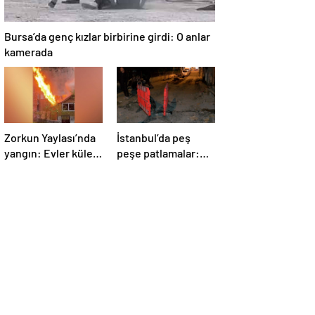
Bursa’da genç kızlar birbirine girdi: O anlar
kamerada
Zorkun Yaylası’nda
İstanbul’da peş
yangın: Evler küle
peşe patlamalar:
döndü
Sokak trafiğe
kapatıldı