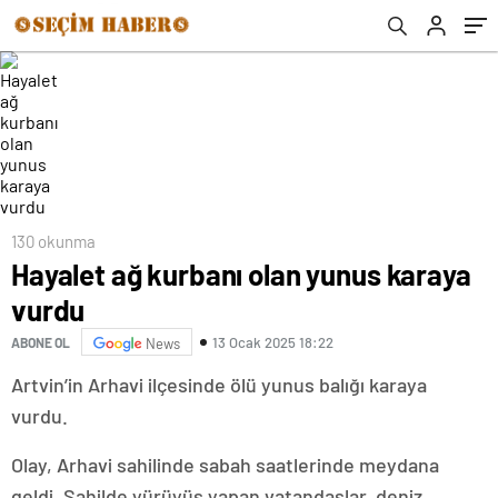
130 okunma
Hayalet ağ kurbanı olan yunus karaya
vurdu
13 Ocak 2025 18:22
ABONE OL
News
Artvin’in Arhavi ilçesinde ölü yunus balığı karaya
vurdu.
Olay, Arhavi sahilinde sabah saatlerinde meydana
geldi. Sahilde yürüyüş yapan vatandaşlar, deniz