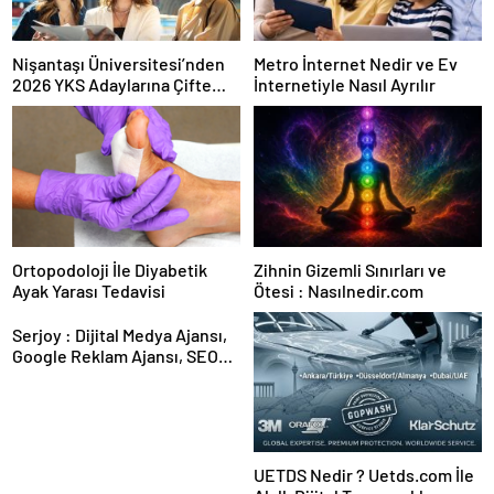
Nişantaşı Üniversitesi’nden
Metro İnternet Nedir ve Ev
2026 YKS Adaylarına Çifte
İnternetiyle Nasıl Ayrılır
Güvence: Sabit Ücret ve
Kesintisiz Burs
Ortopodoloji İle Diyabetik
Zihnin Gizemli Sınırları ve
Ayak Yarası Tedavisi
Ötesi : Nasılnedir.com
Serjoy : Dijital Medya Ajansı,
Google Reklam Ajansı, SEO
Ajansı ve Web Tasarım Ajansı
UETDS Nedir ? Uetds.com İle