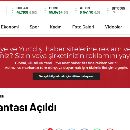
DOLAR
EURO
ALTIN
BITCOIN
47,7108
55,0434
6.541,70
%
0.16%
0%
0,76
Ekonomi
Spor
Kadın
Foto Galeri
Videolar
ldı
ntası Açıldı