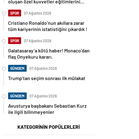
oluşan özel kuvvetler eğitimlerini
başlattı.
SPOR
07 Ağustos 2026
Cristiano Ronaldo’nun akıllara zarar
tüm kariyerinin istatistiğini çıkardık !
SPOR
07 Ağustos 2026
Galatasaray’a kötü haber! Monaco’dan
flaş Onyekuru kararı.
GÜNDEM
07 Ağustos 2026
Trump’tan seçim sonrası ilk mülakat
GÜNDEM
07 Ağustos 2026
Avusturya başbakanı Sebastian Kurz
ile ilgili bilinmeyenler
KATEGORİNİN POPÜLERLERİ