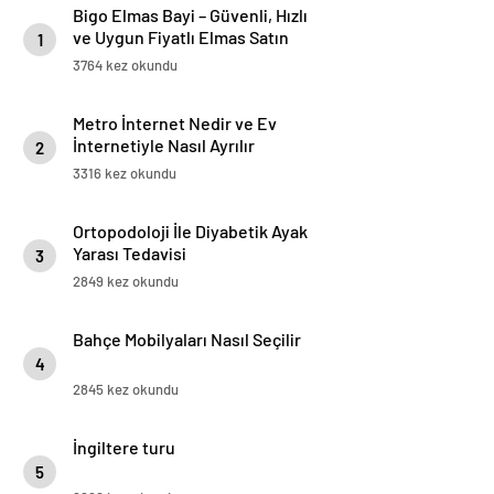
Bigo Elmas Bayi – Güvenli, Hızlı
ve Uygun Fiyatlı Elmas Satın
1
Almanın Yeni Adresi
3764 kez okundu
Metro İnternet Nedir ve Ev
İnternetiyle Nasıl Ayrılır
2
3316 kez okundu
Ortopodoloji İle Diyabetik Ayak
Yarası Tedavisi
3
2849 kez okundu
Bahçe Mobilyaları Nasıl Seçilir
4
2845 kez okundu
İngiltere turu
5