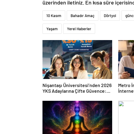
üzerinden iletiniz. En kısa süre içerisin
10 Kasım
Bahadır Amaç
Dörtyol
günc
Yaşam
Yerel Haberler
Nişantaşı Üniversitesi’nden 2026
Metro İ
YKS Adaylarına Çifte Güvence:
İnternet
Sabit Ücret ve Kesintisiz Burs