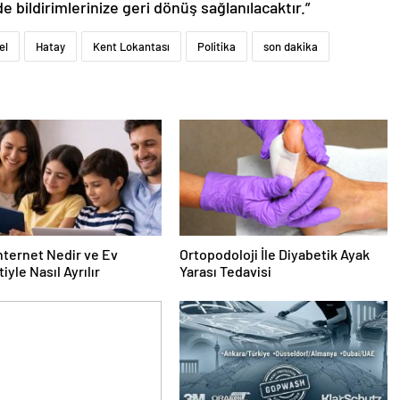
de bildirimlerinize geri dönüş sağlanılacaktır.”
el
Hatay
Kent Lokantası
Politika
son dakika
nternet Nedir ve Ev
Ortopodoloji İle Diyabetik Ayak
iyle Nasıl Ayrılır
Yarası Tedavisi