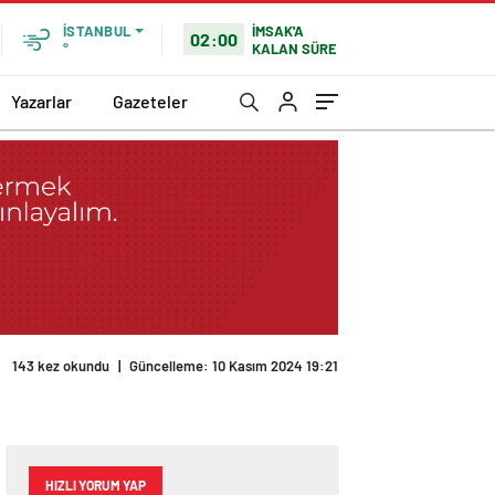
İMSAK'A
İSTANBUL
02:00
KALAN SÜRE
°
Yazarlar
Gazeteler
HIZLI YORUM YAP