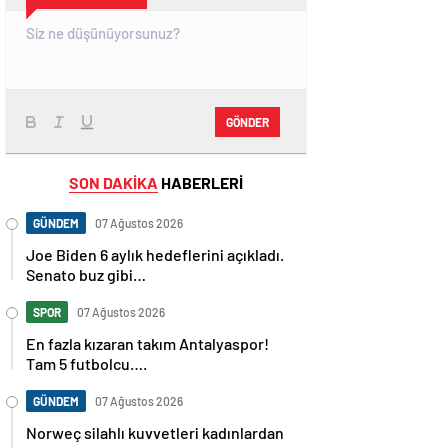
GÖNDER
SON DAKİKA
HABERLERİ
GÜNDEM
07 Ağustos 2026
Joe Biden 6 aylık hedeflerini açıkladı.
Senato buz gibi…
SPOR
07 Ağustos 2026
En fazla kızaran takım Antalyaspor!
Tam 5 futbolcu….
GÜNDEM
07 Ağustos 2026
Norweç silahlı kuvvetleri kadınlardan