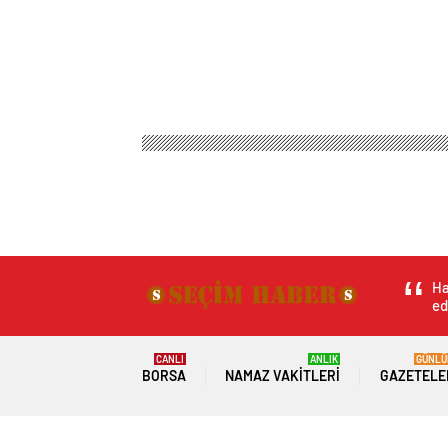
Seçim Haber
Genel
Hassa’da Çiftçilere 500 Bin Ç
Hassa’da Çiftçilere