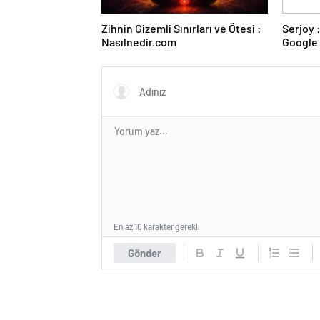
Zihnin Gizemli Sınırları ve Ötesi :
Serjoy : Dijital Medya Ajansı,
Nasılnedir.com
Google 
ve Web 
En az 10 karakter gerekli
Gönder