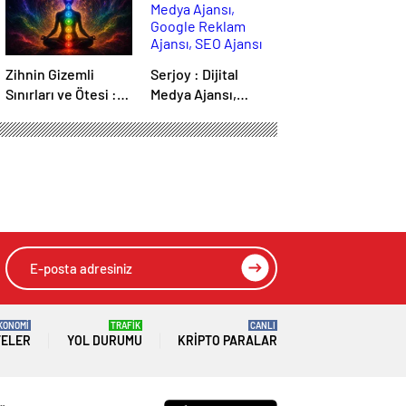
Zihnin Gizemli
Serjoy : Dijital
Sınırları ve Ötesi :
Medya Ajansı,
Nasılnedir.com
Google Reklam
Ajansı, SEO Ajansı
ve Web Tasarım
Ajansı
HIZLI YORUM YAP
GÖNDER