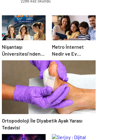
2286 kez okundu
Nişantaşı
Metro İnternet
Üniversitesi’nden
Nedir ve Ev
2026 YKS
İnternetiyle Nasıl
Adaylarına Çifte
Ayrılır
Güvence: Sabit
Ücret ve Kesintisiz
Burs
Ortopodoloji İle Diyabetik Ayak Yarası
Tedavisi