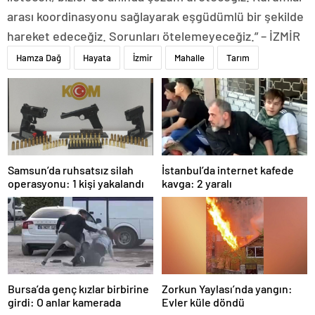
arası koordinasyonu sağlayarak eşgüdümlü bir şekilde
hareket edeceğiz. Sorunları ötelemeyeceğiz.” – İZMİR
Hamza Dağ
Hayata
İzmir
Mahalle
Tarım
Samsun’da ruhsatsız silah
İstanbul’da internet kafede
operasyonu: 1 kişi yakalandı
kavga: 2 yaralı
Bursa’da genç kızlar birbirine
Zorkun Yaylası’nda yangın:
girdi: O anlar kamerada
Evler küle döndü