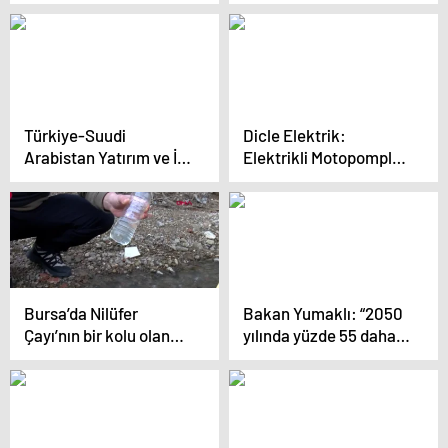
Korkuteli’nde Tarımsal
Çiftçilere Ceviz ve
Sulama Projesi
Badem Fidanı Dağıttı
Gerçekleştiriyor
Türkiye-Suudi
Dicle Elektrik:
Arabistan Yatırım ve İş
Elektrikli Motopomplar
Forumu’nda Gıda
Yer Altı Sularının
Güvenliği İttifakları
Tükenmesine Neden
Masaya Yatırıldı
Oluyor
Bursa’da Nilüfer
Bakan Yumaklı: “2050
Çayı’nın bir kolu olan
yılında yüzde 55 daha
Demirtaş Deresi
fazla suya, yüzde 65’te
kimyasal atıklar
daha fazla gıdaya
nedeniyle turuncuya
ihtiyacımız olacak”
boyandı