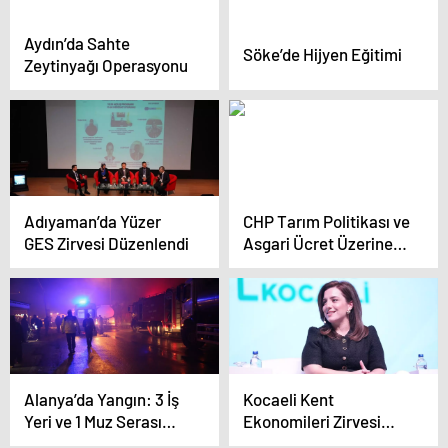
Aydın’da Sahte
Söke’de Hijyen Eğitimi
Zeytinyağı Operasyonu
Adıyaman’da Yüzer
CHP Tarım Politikası ve
GES Zirvesi Düzenlendi
Asgari Ücret Üzerine
Açıklamalar
Alanya’da Yangın: 3 İş
Kocaeli Kent
Yeri ve 1 Muz Serası
Ekonomileri Zirvesi
Zarar Gördü
Tamamlandı