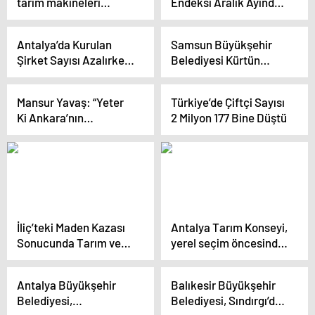
tarım makineleri
Endeksi Aralık Ayında
sektöründe önemli bir
Yüksek Seviyede
mesafe kat etti”
Antalya’da Kurulan
Samsun Büyükşehir
Şirket Sayısı Azalırken
Belediyesi Kürtün
Kapanan Şirket Sayısı
vadisindeki tarım
Arttı
arazilerini imara açtı
Mansur Yavaş: “Yeter
Türkiye’de Çiftçi Sayısı
Ki Ankara’nın
2 Milyon 177 Bine Düştü
Kırsalında Üretimlere
Başlansın. Biz Sonuna
Kadar Destek
Olacağız”
İliç’teki Maden Kazası
Antalya Tarım Konseyi,
Sonucunda Tarım ve
yerel seçim öncesinde
Çevre İçin Uyarı
tarım sektörünün
beklentilerini belirledi
Antalya Büyükşehir
Balıkesir Büyükşehir
Belediyesi,
Belediyesi, Sındırgı’da