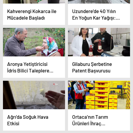
Kahverengi Kokarca ile
Uzundere’de 40 Yılın
Mücadele Başladı
En Yoğun Kar Yağışı:
Hayat Durma
Noktasında
Aronya Yetiştiricisi
Gilaburu Şerbetine
İdris Bilici Taleplere
Patent Başvurusu
Yetişemiyor
Ağrı’da Soğuk Hava
Ortaca’nın Tarım
Etkisi
Ürünleri İhraç
İmkanları Artıyor