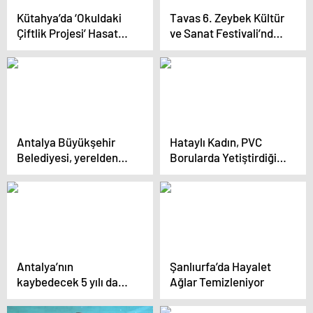
Kütahya’da ‘Okuldaki
Tavas 6. Zeybek Kültür
Çiftlik Projesi’ Hasat
ve Sanat Festivali’nde
Programı
Yoğurt ve Kavun
Yarışmaları Düzenlendi
Antalya Büyükşehir
Hataylı Kadın, PVC
Belediyesi, yerelden
Borularda Yetiştirdiği
kalkınmada model
Ürünlerle Gelir Elde
oluyor
Ediyor
Antalya’nın
Şanlıurfa’da Hayalet
kaybedecek 5 yılı daha
Ağlar Temizleniyor
yok, Antalyalı hizmet
bekliyor