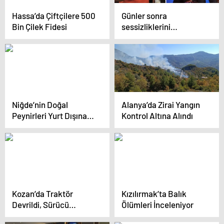
Hassa’da Çiftçilere 500
Günler sonra
Bin Çilek Fidesi
sessizliklerini
bozdular! MasterChef
jürilerinden Köfteci
Yusuf yorumu
Niğde’nin Doğal
Alanya’da Zirai Yangın
Peynirleri Yurt Dışına
Kontrol Altına Alındı
Açılıyor
Kozan’da Traktör
Kızılırmak’ta Balık
Devrildi, Sürücü
Ölümleri İnceleniyor
Hayatını Kaybetti