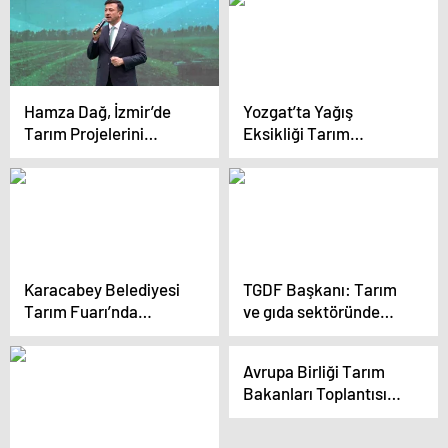
Hamza Dağ, İzmir’de
Yozgat’ta Yağış
Tarım Projelerini
Eksikliği Tarım
Anlattı
Sektörünü
Endişelendiriyor
Karacabey Belediyesi
TGDF Başkanı: Tarım
Tarım Fuarı’nda
ve gıda sektöründe
İhracat Odaklı
üretim maliyetlerine
Çalışmalarıyla
destek mekanizması
Avrupa Birliği Tarım
Karacabey’i İhya
gerekiyor
Bakanları Toplantısı
Edecek
Öncesi Belçikalı
Çiftçiler Gösteri