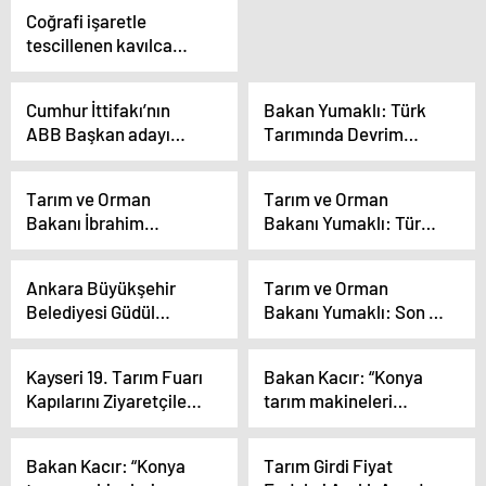
Düzenledi
Coğrafi işaretle
tescillenen kavılca
buğdayının üretiminin
artması bekleniyor
Cumhur İttifakı’nın
Bakan Yumaklı: Türk
ABB Başkan adayı
Tarımında Devrim
Altınok, Proje Tanıtım
Niteliğinde
Toplantısı’nda konuştu
Düzenlemeler Yaptık
Tarım ve Orman
Tarım ve Orman
Açıklaması
Bakanı İbrahim
Bakanı Yumaklı: Türk
Yumaklı, Kayseri
Tarımında Devrim
pastırmasının Avrupa
Niteliğinde
Ankara Büyükşehir
Tarım ve Orman
Birliği’nde tescil
Düzenlemeler Yaptık
Belediyesi Güdül
Bakanı Yumaklı: Son 21
başvurusu olduğunu
ilçesinde tarım ve
yılda sebze üretimini
açıkladı
hayvancılık
neredeyse dört kat
Kayseri 19. Tarım Fuarı
Bakan Kacır: “Konya
desteklerini anlattı
artırdık
Kapılarını Ziyaretçilere
tarım makineleri
Açtı
sektöründe önemli bir
mesafe kat etti”
Bakan Kacır: “Konya
Tarım Girdi Fiyat