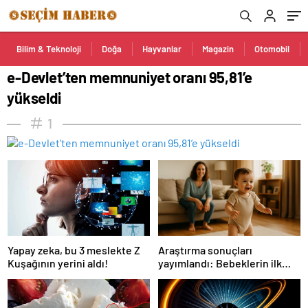
Bilim & Teknoloji
Doğa
Hayvanlar
Magazin
Otomobil
e-Devlet’ten memnuniyet oranı 95,81’e
yükseldi
1
Yapay zeka, bu 3 meslekte Z
Araştırma sonuçları
Kuşağının yerini aldı!
yayımlandı: Bebeklerin ilk
adımında genetik ve çevre
etkisi