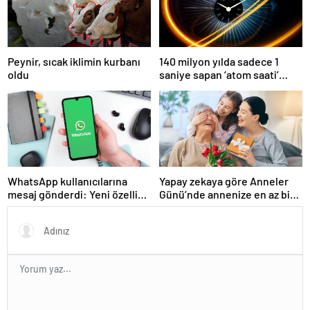
Peynir, sıcak iklimin kurbanı
140 milyon yılda sadece 1
oldu
saniye sapan ‘atom saati’
geliştirildi
WhatsApp kullanıcılarına
Yapay zekaya göre Anneler
mesaj gönderdi: Yeni özellik
Günü’nde annenize en az bir
tanımlandı
kez vermeniz gereken
hediye!