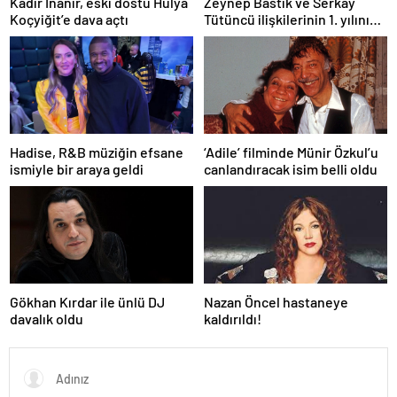
Kadir İnanır, eski dostu Hülya
Zeynep Bastık ve Serkay
Koçyiğit’e dava açtı
Tütüncü ilişkilerinin 1. yılını
kutladı
Hadise, R&B müziğin efsane
‘Adile’ filminde Münir Özkul’u
ismiyle bir araya geldi
canlandıracak isim belli oldu
Gökhan Kırdar ile ünlü DJ
Nazan Öncel hastaneye
davalık oldu
kaldırıldı!