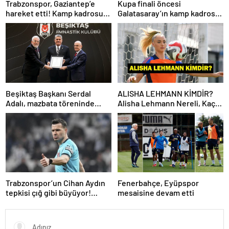
Trabzonspor, Gaziantep’e
Kupa finali öncesi
hareket etti! Kamp kadrosu
Galatasaray’ın kamp kadrosu
açıklandı…
belli oldu!
Beşiktaş Başkanı Serdal
ALISHA LEHMANN KİMDİR?
Adalı, mazbata töreninde
Alisha Lehmann Nereli, Kaç
konuştu: Gün istikrar
Yaşında, Hangi Takımda
günüdür
Oynuyor?
Trabzonspor’un Cihan Aydın
Fenerbahçe, Eyüpspor
tepkisi çığ gibi büyüyor!
mesaisine devam etti
Yöneticilerden açıklama…