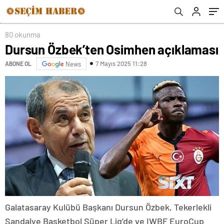
80 okunma
Dursun Özbek’ten Osimhen açıklaması
7 Mayıs 2025 11:28
ABONE OL
News
Galatasaray Kulübü Başkanı Dursun Özbek, Tekerlekli
Sandalye Basketbol Süper Lig’de ve IWBF EuroCup