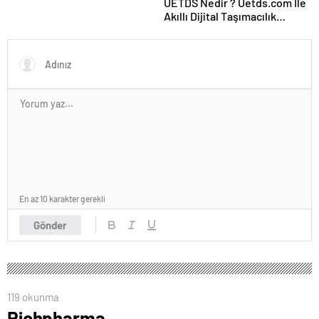
UETDS Nedir ? Uetds.com İle
Akıllı Dijital Taşımacılık
Yazılımı
En az 10 karakter gerekli
Gönder
119 okunma
Richpharma