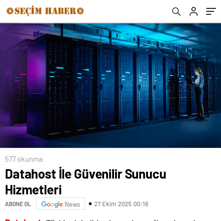
577 okunma
Datahost İle Güvenilir Sunucu
Hizmetleri
27 Ekim 2025 00:16
ABONE OL
News