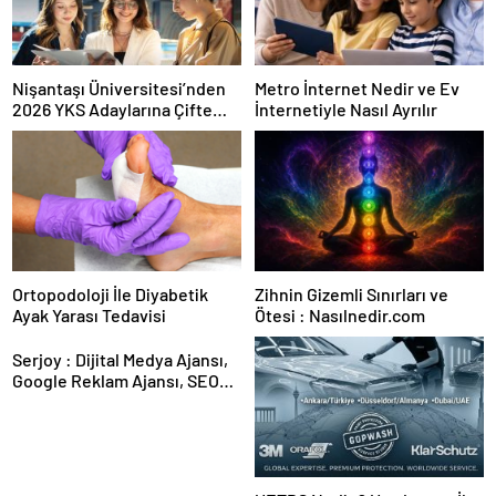
Nişantaşı Üniversitesi’nden
Metro İnternet Nedir ve Ev
2026 YKS Adaylarına Çifte
İnternetiyle Nasıl Ayrılır
Güvence: Sabit Ücret ve
Kesintisiz Burs
Ortopodoloji İle Diyabetik
Zihnin Gizemli Sınırları ve
Ayak Yarası Tedavisi
Ötesi : Nasılnedir.com
Serjoy : Dijital Medya Ajansı,
Google Reklam Ajansı, SEO
Ajansı ve Web Tasarım Ajansı