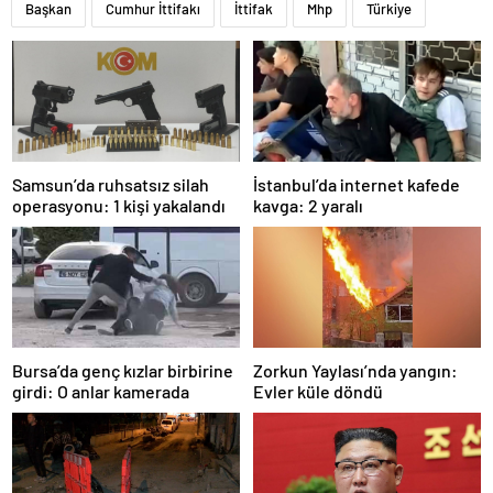
Başkan
Cumhur İttifakı
İttifak
Mhp
Türkiye
Samsun’da ruhsatsız silah
İstanbul’da internet kafede
operasyonu: 1 kişi yakalandı
kavga: 2 yaralı
Bursa’da genç kızlar birbirine
Zorkun Yaylası’nda yangın:
girdi: O anlar kamerada
Evler küle döndü