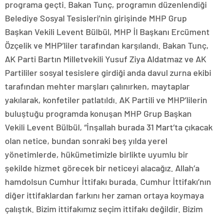
programa geçti. Bakan Tunç, programın düzenlendiği
Belediye Sosyal Tesisleri’nin girişinde MHP Grup
Başkan Vekili Levent Bülbül, MHP İl Başkanı Ercüment
Özçelik ve MHP’liler tarafından karşılandı. Bakan Tunç,
AK Parti Bartın Milletvekili Yusuf Ziya Aldatmaz ve AK
Partililer sosyal tesislere girdiği anda davul zurna ekibi
tarafından mehter marşları çalınırken, maytaplar
yakılarak, konfetiler patlatıldı. AK Partili ve MHP’lilerin
buluştuğu programda konuşan MHP Grup Başkan
Vekili Levent Bülbül, “İnşallah burada 31 Mart’ta çıkacak
olan netice, bundan sonraki beş yılda yerel
yönetimlerde, hükümetimizle birlikte uyumlu bir
şekilde hizmet görecek bir neticeyi alacağız. Allah’a
hamdolsun Cumhur İttifakı burada. Cumhur İttifakı’nın
diğer ittifaklardan farkını her zaman ortaya koymaya
çalıştık. Bizim ittifakımız seçim ittifakı değildir. Bizim