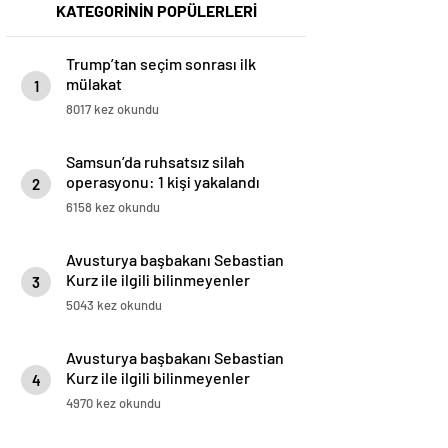
KATEGORİNİN POPÜLERLERİ
Trump’tan seçim sonrası ilk
mülakat
1
8017 kez okundu
Samsun’da ruhsatsız silah
operasyonu: 1 kişi yakalandı
2
6158 kez okundu
Avusturya başbakanı Sebastian
Kurz ile ilgili bilinmeyenler
3
5043 kez okundu
Avusturya başbakanı Sebastian
Kurz ile ilgili bilinmeyenler
4
4970 kez okundu