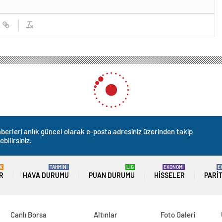
berleri anlık güncel olarak e-posta adresiniz üzerinden takip
ebilirsiniz.
K
TAHMİNİ
LİG
EKONOMİ
E
R
HAVA DURUMU
PUAN DURUMU
HISSELER
PARI
Canlı Borsa
Altınlar
Foto Galeri