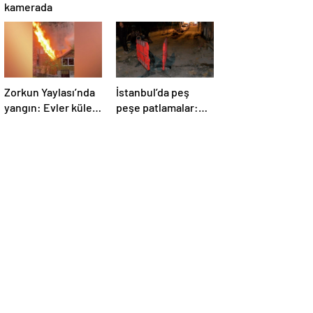
kamerada
Zorkun Yaylası’nda
İstanbul’da peş
yangın: Evler küle
peşe patlamalar:
döndü
Sokak trafiğe
kapatıldı