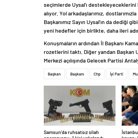
seçimlerde Uysal’ı destekleyeceklerini b
alıyor. Yol arkadaşlarımız, dostlarımızla 
Başkanımız Sayın Uysal’ın da dediği gibi ‘o
yeni hedefler için birlikte, daha ileri a
Konuşmaların ardından İl Başkanı Kamacı
rozetlerini taktı. Diğer yandan Başkan
Merkezi açılışında Gelecek Partisi Ant
Başkan
Başkanı
Chp
İyi Parti
Mu
Samsun’da ruhsatsız silah
İstanbu
operasyonu: 1 kişi yakalandı
kavga: 