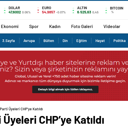
DOLAR
EURO
ALTIN
BITCOIN
47,6002
54,9857
6.525,63
%
0.06%
-0.07%
0,45
Ekonomi
Spor
Kadın
Foto Galeri
Videolar
3.Sayfa
Avrupa
Bülten
Din
Eğitim
Hayat
Politika
 Parti Üyeleri CHP’ye Katıldı
i Üyeleri CHP’ye Katıldı