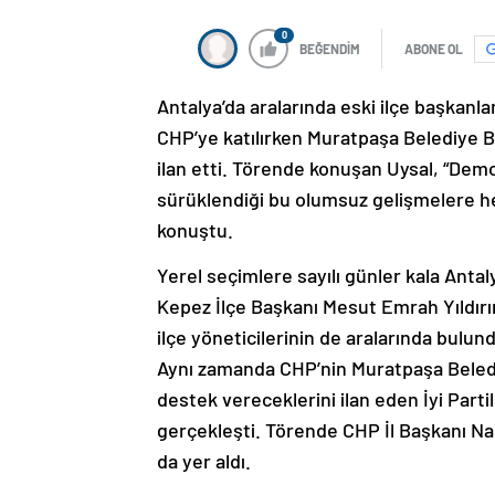
0
BEĞENDİM
ABONE OL
Antalya’da aralarında eski ilçe başkanla
CHP’ye katılırken Muratpaşa Belediye B
ilan etti. Törende konuşan Uysal, “Dem
sürüklendiği bu olumsuz gelişmelere hep
konuştu.
Yerel seçimlere sayılı günler kala Antal
Kepez İlçe Başkanı Mesut Emrah Yıldırı
ilçe yöneticilerinin de aralarında bulund
Aynı zamanda CHP’nin Muratpaşa Beledi
destek vereceklerini ilan eden İyi Part
gerçekleşti. Törende CHP İl Başkanı Na
da yer aldı.