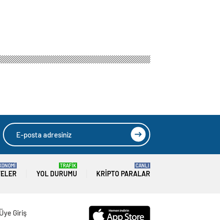
KONOMİ
TRAFİK
CANLI
TELER
YOL DURUMU
KRIPTO PARALAR
Üye Giriş