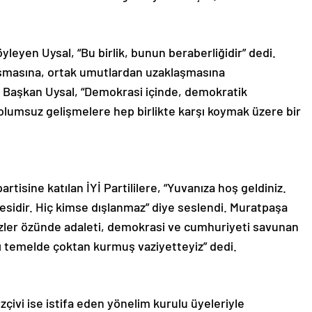
leyen Uysal, “Bu birlik, bunun beraberliğidir” dedi.
aşmasına, ortak umutlardan uzaklaşmasına
n Başkan Uysal, “Demokrasi içinde, demokratik
olumsuz gelişmelere hep birlikte karşı koymak üzere bir
rtisine katılan İYİ Partililere, “Yuvanıza hoş geldiniz.
esidir. Hiç kimse dışlanmaz” diye seslendi. Muratpaşa
Bizler özünde adaleti, demokrasi ve cumhuriyeti savunan
’nı temelde çoktan kurmuş vaziyetteyiz” dedi.
zçivi ise istifa eden yönelim kurulu üyeleriyle