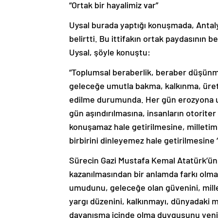
“Ortak bir hayalimiz var”
Uysal burada yaptığı konuşmada, Antalya 
belirtti. Bu ittifakın ortak paydasının
Uysal, şöyle konuştu:
“Toplumsal beraberlik, beraber düşünme
geleceğe umutla bakma, kalkınma, üre
edilme durumunda. Her gün erozyona uğra
gün aşındırılmasına, insanların otoriter
konuşamaz hale getirilmesine, milletimi
birbirini dinleyemez hale getirilmesine 
Sürecin Gazi Mustafa Kemal Atatürk’ün iz
kazanılmasından bir anlamda farkı olma
umudunu, geleceğe olan güvenini, milleti
yargı düzenini, kalkınmayı, dünyadaki me
dayanışma içinde olma duygusunu yenid