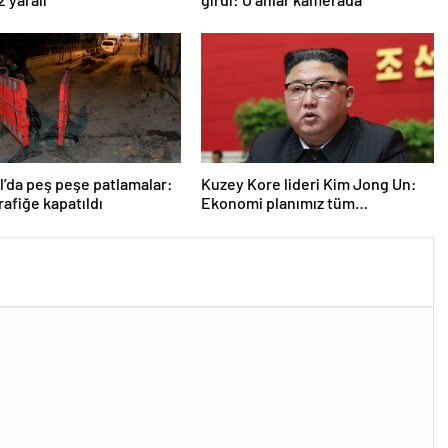
l’da peş peşe patlamalar:
Kuzey Kore lideri Kim Jong Un:
rafiğe kapatıldı
Ekonomi planımız tüm
sektörlerde başarısız oldu