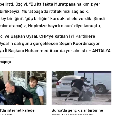
elirtti. Özçivi, “Bu ittifakta Muratpaşa halkımız yer
birlikteyiz. Muratpaşa’da ittifakımızı sağladık.
y birliğini’, ‘güç birliğini’ kurduk, el ele verdik. Şimdi
dımlar atacağız. Hepimize hayırlı olsun” diye konuştu.
 ve Başkan Uysal, CHP’ye katılan İYİ Partililere
 Uysal’ın salı günü gerçekleşen Seçim Koordinasyon
alya İl Başkanı Muhammed Acar da yer almıştı. – ANTALYA
ratpaşa
l’da internet kafede
Bursa’da genç kızlar birbirine
2 yaralı
girdi: O anlar kamerada