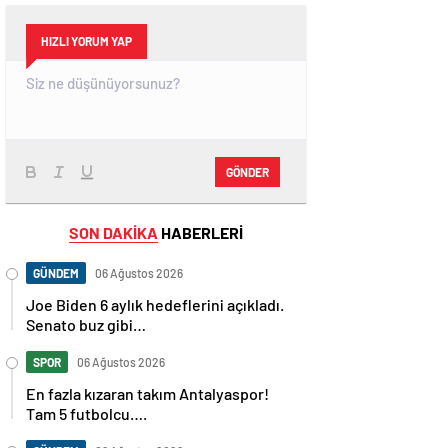
HIZLI YORUM YAP
GÖNDER
SON DAKİKA
HABERLERİ
GÜNDEM
06 Ağustos 2026
Joe Biden 6 aylık hedeflerini açıkladı.
Senato buz gibi…
SPOR
06 Ağustos 2026
En fazla kızaran takım Antalyaspor!
Tam 5 futbolcu….