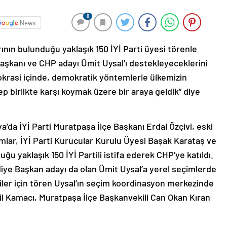
0
News
rının bulunduğu yaklaşık 150 İYİ Parti üyesi törenle
aşkanı ve CHP adayı Ümit Uysal’ı destekleyeceklerini
okrasi içinde, demokratik yöntemlerle ülkemizin
 birlikte karşı koymak üzere bir araya geldik” diye
ya’da İYİ Parti Muratpaşa İlçe Başkanı Erdal Özçivi, eski
mlar, İYİ Parti Kurucular Kurulu Üyesi Başak Karataş ve
uğu yaklaşık 150 İYİ Partili istifa ederek CHP’ye katıldı.
ye Başkan adayı da olan Ümit Uysal’a yerel seçimlerde
ililer için tören Uysal’ın seçim koordinasyon merkezinde
il Kamacı, Muratpaşa İlçe Başkanvekili Can Okan Kıran