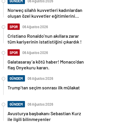
GÜNDEM
06 Ağustos 2026
Norweç silahlı kuvvetleri kadınlardan
oluşan özel kuvvetler eğitimlerini
başlattı.
SPOR
06 Ağustos 2026
Cristiano Ronaldo’nun akıllara zarar
tüm kariyerinin istatistiğini çıkardık !
SPOR
06 Ağustos 2026
Galatasaray’a kötü haber! Monaco’dan
flaş Onyekuru kararı.
GÜNDEM
06 Ağustos 2026
Trump’tan seçim sonrası ilk mülakat
GÜNDEM
06 Ağustos 2026
Avusturya başbakanı Sebastian Kurz
ile ilgili bilinmeyenler