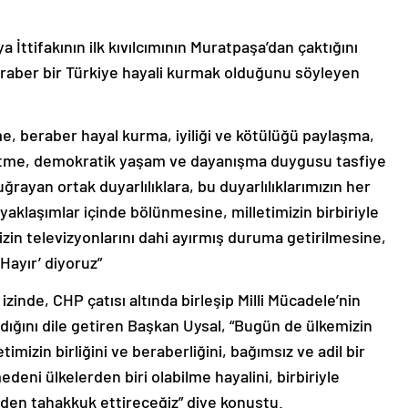
İttifakının ilk kıvılcımının Muratpaşa’dan çaktığını
 beraber bir Türkiye hayali kurmak olduğunu söyleyen
, beraber hayal kurma, iyiliği ve kötülüğü paylaşma,
tme, demokratik yaşam ve dayanışma duygusu tasfiye
yan ortak duyarlılıklara, bu duyarlılıklarımızın her
 yaklaşımlar içinde bölünmesine, milletimizin birbiriyle
zin televizyonlarını dahi ayırmış duruma getirilmesine,
‘Hayır’ diyoruz”
inde, CHP çatısı altında birleşip Milli Mücadele’nin
dığını dile getiren Başkan Uysal, “Bugün de ülkemizin
mizin birliğini ve beraberliğini, bağımsız ve adil bir
deni ülkelerden biri olabilme hayalini, birbiriyle
en tahakkuk ettireceğiz” diye konuştu.