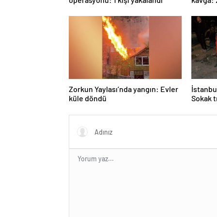
Zorkun Yaylası’nda yangın: Evler
İstanbu
küle döndü
Sokak t