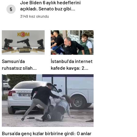
Joe Biden 6 aylık hedeflerini
açıkladı. Senato buz gibi…
5
3149 kez okundu
Samsun’da
İstanbul’da internet
ruhsatsız silah
kafede kavga: 2
operasyonu: 1 kişi
yaralı
yakalandı
Bursa’da genç kızlar birbirine girdi: O anlar