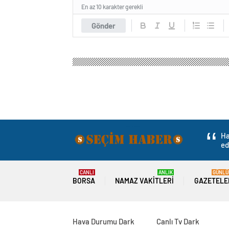
En az 10 karakter gerekli
Gönder
Ha
ed
CANLI
ANLIK
GÜNLÜ
BORSA
NAMAZ VAKITLERI
GAZETELE
Hava Durumu Dark
Canlı Tv Dark