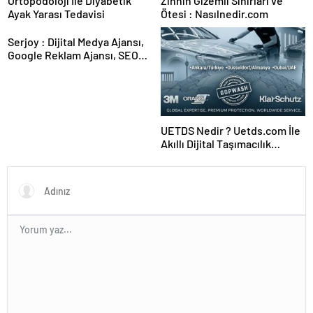
Ortopodoloji İle Diyabetik
Zihnin Gizemli Sınırları ve
Ayak Yarası Tedavisi
Ötesi : Nasılnedir.com
Serjoy : Dijital Medya Ajansı,
Google Reklam Ajansı, SEO
Ajansı ve Web Tasarım Ajansı
UETDS Nedir ? Uetds.com İle
Akıllı Dijital Taşımacılık
Yazılımı