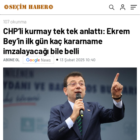
107 okunma
CHP’li kurmay tek tek anlattı: Ekrem
Bey’in ilk gün kaç kararname
imzalayacağı bile belli
13 Şubat 2025 10:40
ABONE OL
News