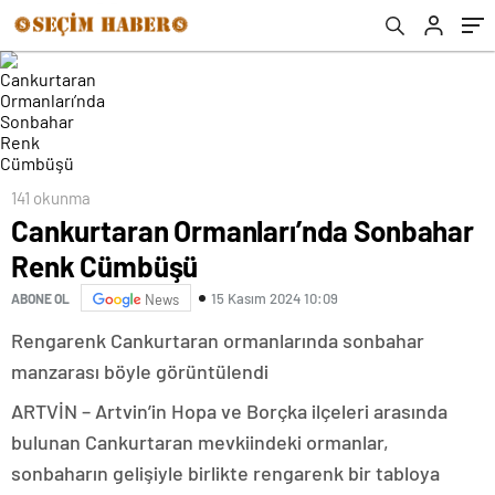
141 okunma
Cankurtaran Ormanları’nda Sonbahar
Renk Cümbüşü
15 Kasım 2024 10:09
ABONE OL
News
Rengarenk Cankurtaran ormanlarında sonbahar
manzarası böyle görüntülendi
ARTVİN – Artvin’in Hopa ve Borçka ilçeleri arasında
bulunan Cankurtaran mevkiindeki ormanlar,
sonbaharın gelişiyle birlikte rengarenk bir tabloya