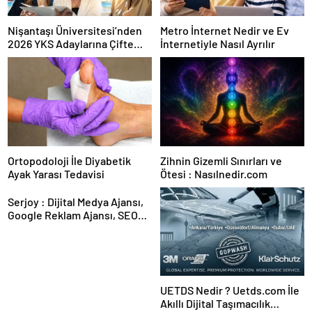
Nişantaşı Üniversitesi’nden
Metro İnternet Nedir ve Ev
2026 YKS Adaylarına Çifte
İnternetiyle Nasıl Ayrılır
Güvence: Sabit Ücret ve
Kesintisiz Burs
Ortopodoloji İle Diyabetik
Zihnin Gizemli Sınırları ve
Ayak Yarası Tedavisi
Ötesi : Nasılnedir.com
Serjoy : Dijital Medya Ajansı,
Google Reklam Ajansı, SEO
Ajansı ve Web Tasarım Ajansı
UETDS Nedir ? Uetds.com İle
Akıllı Dijital Taşımacılık