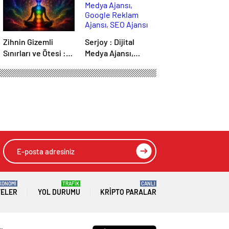
Zihnin Gizemli
Serjoy : Dijital
Sınırları ve Ötesi :
Medya Ajansı,
Nasılnedir.com
Google Reklam
Ajansı, SEO Ajansı
ve Web Tasarım
Ajansı
KONOMİ
TRAFİK
CANLI
TELER
YOL DURUMU
KRIPTO PARALAR