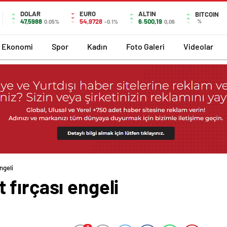
DOLAR
EURO
ALTIN
BITCOIN
47,5988
54,9728
6.500,19
%
0.05%
-0.1%
0,06
Ekonomi
Spor
Kadın
Foto Galeri
Videolar
ngeli
fırçası engeli