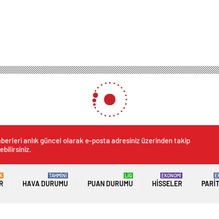
berleri anlık güncel olarak e-posta adresiniz üzerinden takip
ebilirsiniz.
K
TAHMİNİ
LİG
EKONOMİ
E
R
HAVA DURUMU
PUAN DURUMU
HISSELER
PARI