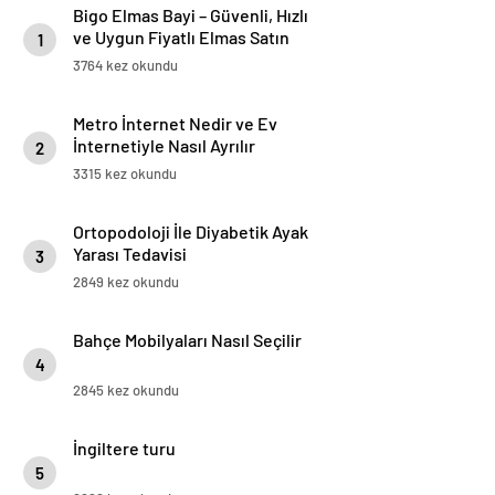
Bigo Elmas Bayi – Güvenli, Hızlı
ve Uygun Fiyatlı Elmas Satın
1
Almanın Yeni Adresi
3764 kez okundu
Metro İnternet Nedir ve Ev
İnternetiyle Nasıl Ayrılır
2
3315 kez okundu
Ortopodoloji İle Diyabetik Ayak
Yarası Tedavisi
3
2849 kez okundu
Bahçe Mobilyaları Nasıl Seçilir
4
2845 kez okundu
İngiltere turu
5