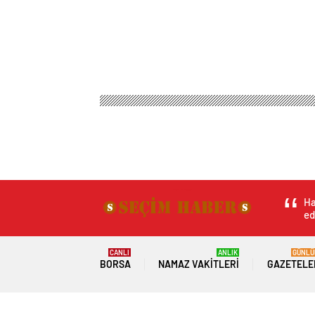
Ha
ed
CANLI
ANLIK
GÜNLÜ
BORSA
NAMAZ VAKITLERI
GAZETELE