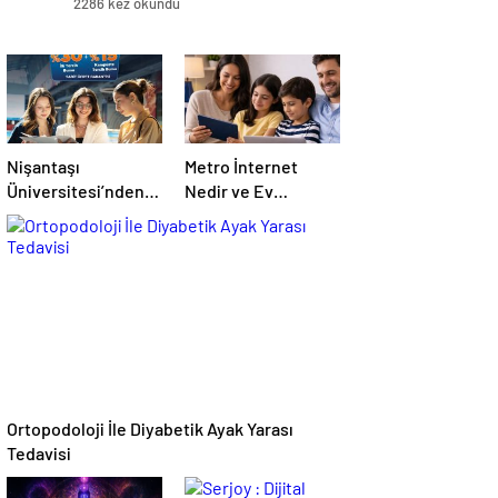
2286 kez okundu
Nişantaşı
Metro İnternet
Üniversitesi’nden
Nedir ve Ev
2026 YKS
İnternetiyle Nasıl
Adaylarına Çifte
Ayrılır
Güvence: Sabit
Ücret ve Kesintisiz
Burs
Ortopodoloji İle Diyabetik Ayak Yarası
Tedavisi