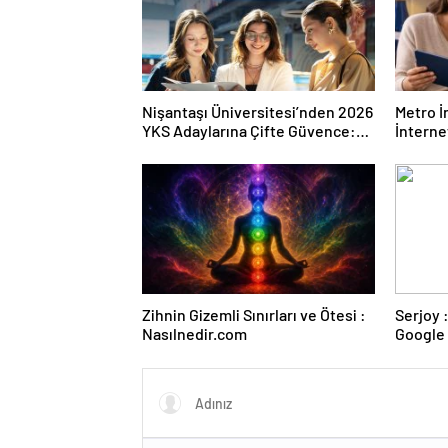
Nişantaşı Üniversitesi’nden 2026
Metro İ
YKS Adaylarına Çifte Güvence:
İnternet
Sabit Ücret ve Kesintisiz Burs
Zihnin Gizemli Sınırları ve Ötesi :
Serjoy : Dijital Medya Ajansı,
Nasılnedir.com
Google 
ve Web 