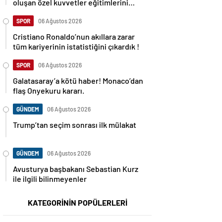
oluşan özel kuvvetler eğitimlerini
başlattı.
SPOR
06 Ağustos 2026
Cristiano Ronaldo’nun akıllara zarar
tüm kariyerinin istatistiğini çıkardık !
SPOR
06 Ağustos 2026
Galatasaray’a kötü haber! Monaco’dan
flaş Onyekuru kararı.
GÜNDEM
06 Ağustos 2026
Trump’tan seçim sonrası ilk mülakat
GÜNDEM
06 Ağustos 2026
Avusturya başbakanı Sebastian Kurz
ile ilgili bilinmeyenler
KATEGORİNİN POPÜLERLERİ