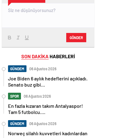
GÖNDER
SON DAKİKA
HABERLERİ
GÜNDEM
06 Ağustos 2026
Joe Biden 6 aylık hedeflerini açıkladı.
Senato buz gibi…
SPOR
06 Ağustos 2026
En fazla kızaran takım Antalyaspor!
Tam 5 futbolcu….
GÜNDEM
06 Ağustos 2026
Norweç silahlı kuvvetleri kadınlardan