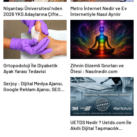
Nişantaşı Üniversitesi’nden
Metro İnternet Nedir ve Ev
2026 YKS Adaylarına Çifte
İnternetiyle Nasıl Ayrılır
Güvence: Sabit Ücret ve
Kesintisiz Burs
Ortopodoloji İle Diyabetik
Zihnin Gizemli Sınırları ve
Ayak Yarası Tedavisi
Ötesi : Nasılnedir.com
Serjoy : Dijital Medya Ajansı,
Google Reklam Ajansı, SEO
Ajansı ve Web Tasarım Ajansı
UETDS Nedir ? Uetds.com İle
Akıllı Dijital Taşımacılık
Yazılımı