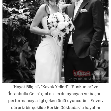
“Hayat Bilgisi”, “Kavak Yelleri”, “Suskunlar” ve
“İstanbullu Gelin” gibi dizilerde oynayan ve başarılı
performansıyla ilgi çeken ünlü oyuncu Aslı Enver,
sürpriz bir şekilde Berkin Gökbudak’la hayatını