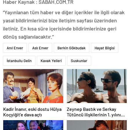
Haber Kaynak : SABAH.COM.TR
“Yayınlanan tüm haber ve diğer içerikler ile ilgili olarak
yasal bildirimlerinizi bize iletişim sayfası üzerinden
iletiniz. En kısa süre içerisinde bildirimlerinize geri
dönüş sağlanılacaktır.”
Anıl Enver
Aslı Enver
Berkin Gökbudak
Hayat Bilgisi
İstanbullu Gelin
Kavak Yelleri
Suskunlar
Kadir İnanır, eski dostu Hülya
Zeynep Bastık ve Serkay
Koçyiğit’e dava açtı
Tütüncü ilişkilerinin 1. yılını
kutladı