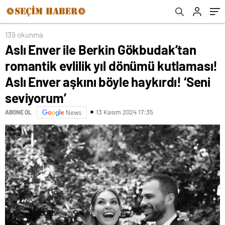
aşkını böyle haykırdı! ‘Seni seviyorum’
139 okunma
Aslı Enver ile Berkin Gökbudak’tan
romantik evlilik yıl dönümü kutlaması!
Aslı Enver aşkını böyle haykırdı! ‘Seni
seviyorum’
13 Kasım 2024 17:35
ABONE OL
News