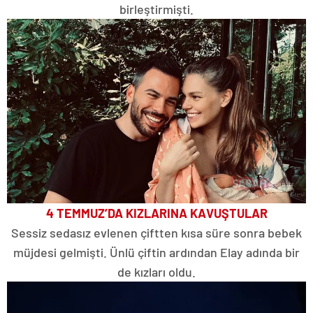
birleştirmişti.
4 TEMMUZ’DA KIZLARINA KAVUŞTULAR
Sessiz sedasız evlenen çiftten kısa süre sonra bebek
müjdesi gelmişti. Ünlü çiftin ardından Elay adında bir
de kızları oldu.