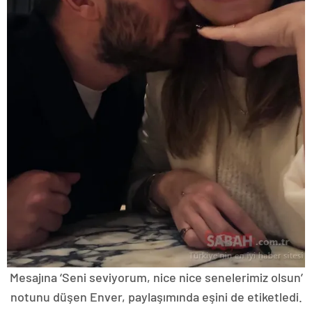
Mesajına ‘Seni seviyorum, nice nice senelerimiz olsun’
notunu düşen Enver, paylaşımında eşini de etiketledi.