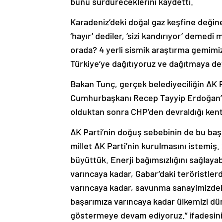
Karadeniz’deki doğal gaz keşfine değine
‘hayır’ dediler, ‘sizi kandırıyor’ demed
orada? 4 yerli sismik araştırma gemimiz 
Türkiye’ye dağıtıyoruz ve dağıtmaya d
Bakan Tunç, gerçek belediyeciliğin AK P
Cumhurbaşkanı Recep Tayyip Erdoğan’ın
olduktan sonra CHP’den devraldığı kenti 
AK Parti’nin doğuş sebebinin de bu başar
millet AK Parti’nin kurulmasını istemiş
büyüttük. Enerji bağımsızlığını sağlaya
varıncaya kadar, Gabar’daki teröristler
varıncaya kadar, savunma sanayimizdeki
başarımıza varıncaya kadar ülkemizi dün
göstermeye devam ediyoruz.” ifadesini 