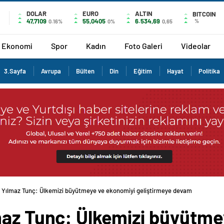
DOLAR
EURO
ALTIN
BITCOIN
47,7109
55,0405
6.534,69
%
0.16%
0%
0,65
Ekonomi
Spor
Kadın
Foto Galeri
Videolar
3.Sayfa
Avrupa
Bülten
Din
Eğitim
Hayat
Politika
 Yılmaz Tunç: Ülkemizi büyütmeye ve ekonomiyi geliştirmeye devam edeceğiz
maz Tunç: Ülkemizi büyütme