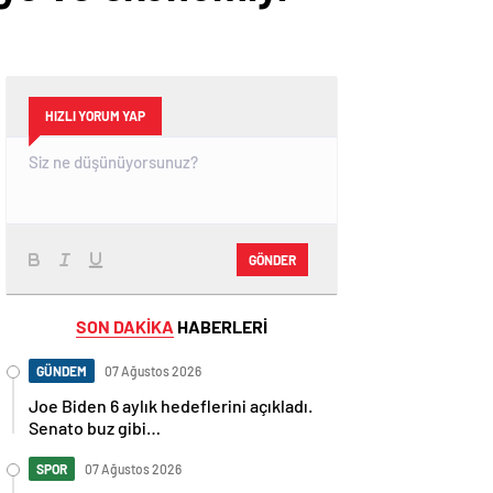
HIZLI YORUM YAP
GÖNDER
SON DAKİKA
HABERLERİ
GÜNDEM
07 Ağustos 2026
Joe Biden 6 aylık hedeflerini açıkladı.
Senato buz gibi…
SPOR
07 Ağustos 2026
En fazla kızaran takım Antalyaspor!