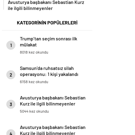
ile ilgili bilinmeyenler
KATEGORİNİN POPÜLERLERİ
Trump’tan seçim sonrası ilk
mülakat
1
8018 kez okundu
Samsun’da ruhsatsız silah
operasyonu: 1 kişi yakalandı
2
6158 kez okundu
Avusturya başbakanı Sebastian
Kurz ile ilgili bilinmeyenler
3
5044 kez okundu
Avusturya başbakanı Sebastian
Kurz ile ilgili bilinmeyenler
4