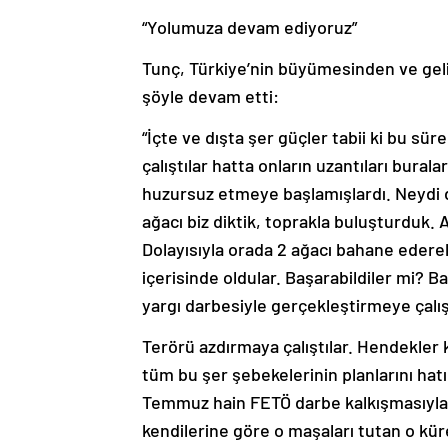
“Yolumuza devam ediyoruz”
Tunç, Türkiye’nin büyümesinden ve geli
şöyle devam etti:
“İçte ve dışta şer güçler tabii ki bu sü
çalıştılar hatta onların uzantıları bural
huzursuz etmeye başlamışlardı. Neydi d
ağacı biz diktik, toprakla buluşturduk.
Dolayısıyla orada 2 ağacı bahane eder
içerisinde oldular. Başarabildiler mi? 
yargı darbesiyle gerçekleştirmeye çalış
Terörü azdırmaya çalıştılar. Hendekler kaz
tüm bu şer şebekelerinin planlarını hatı
Temmuz hain FETÖ darbe kalkışmasıyla z
kendilerine göre o maşaları tutan o kür
sağlayıp bölgede özellikle güneyimizde b