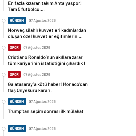
Tam 5 futbolcu….
GÜNDEM
07 Ağustos 2026
Norweç silahlı kuvvetleri kadınlardan
oluşan özel kuvvetler eğitimlerini
başlattı.
SPOR
07 Ağustos 2026
Cristiano Ronaldo’nun akıllara zarar
tüm kariyerinin istatistiğini çıkardık !
SPOR
07 Ağustos 2026
Galatasaray’a kötü haber! Monaco’dan
flaş Onyekuru kararı.
GÜNDEM
07 Ağustos 2026
Trump’tan seçim sonrası ilk mülakat
GÜNDEM
07 Ağustos 2026
Avusturya başbakanı Sebastian Kurz