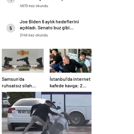
4970 kez okundu
Joe Biden 6 aylık hedeflerini
açıkladı. Senato buz gibi…
5
3149 kez okundu
Samsun’da
İstanbul’da internet
ruhsatsız silah
kafede kavga: 2
operasyonu: 1 kişi
yaralı
yakalandı