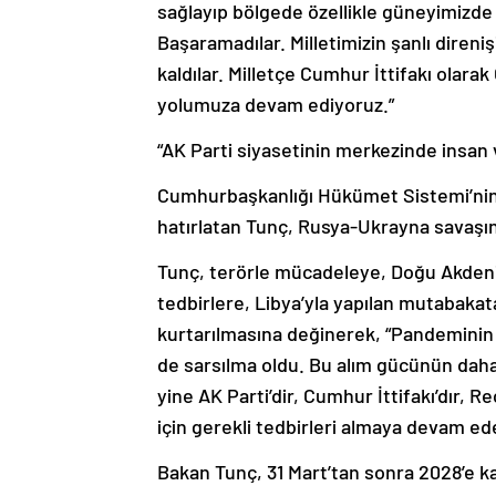
Başaramadılar. Milletimizin şanlı direni
kaldılar. Milletçe Cumhur İttifakı ola
yolumuza devam ediyoruz.”
“AK Parti siyasetinin merkezinde insan 
Cumhurbaşkanlığı Hükümet Sistemi’nin i
hatırlatan Tunç, Rusya-Ukrayna savaşın
Tunç, terörle mücadeleye, Doğu Akdeniz’
tedbirlere, Libya’yla yapılan mutabakat
kurtarılmasına değinerek, “Pandeminin
de sarsılma oldu. Bu alım gücünün daha 
yine AK Parti’dir, Cumhur İttifakı’dır, 
için gerekli tedbirleri almaya devam ed
Bakan Tunç, 31 Mart’tan sonra 2028’e k
“Bir istikrar ortamı. Belediyelerde işini