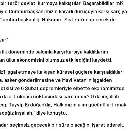
şiyle Cumhurbaşkanı’mızın kararlı duruşuyla karşı karşıya
rak Cumhurbaşkanlığı Hükümet Sistemi’ne geçerek de
var”
lk döneminde salgınla karşı karşıya kaldıklarını
ın ülke ekonomisini olumsuz etkilediğini kaydetti.
i işgal etmeye kalkışan küresel güçlere karşı aldıkları
a, asker gönderilmesine ve Mavi Vatan’ın işgalden
 etkisi ve 6 Şubat depremleriyle elbette ekonomimizde
da artırılması noktasındaki çare nedir? O da inşallah
Recep Tayyip Erdoğan’dır. Halkımızın alım gücünü artırmak
eceğiz inşallah.” diye konuştu.
adar seçimsiz geçecek bir süre olacağını işaret ederek,
n ehli gerçek belediyeciliği uygulayacak,