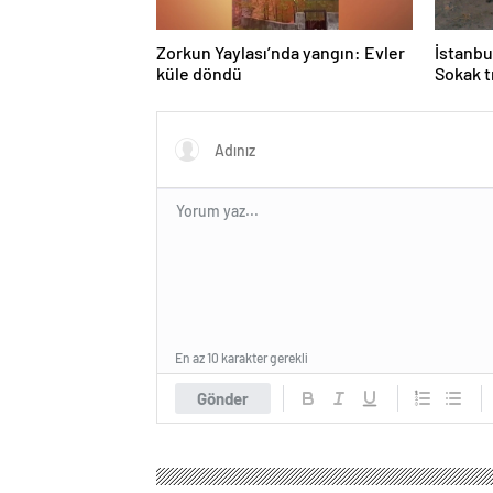
Zorkun Yaylası’nda yangın: Evler
İstanbu
küle döndü
Sokak t
En az 10 karakter gerekli
Gönder