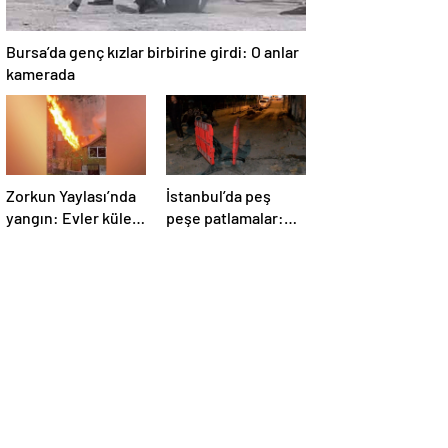
Bursa’da genç kızlar birbirine girdi: O anlar
kamerada
Zorkun Yaylası’nda
İstanbul’da peş
yangın: Evler küle
peşe patlamalar:
döndü
Sokak trafiğe
kapatıldı