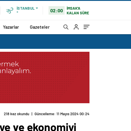
İMSAK'A
İSTANBUL
02:00
KALAN SÜRE
°
Yazarlar
Gazeteler
ye ve ekonomiyi