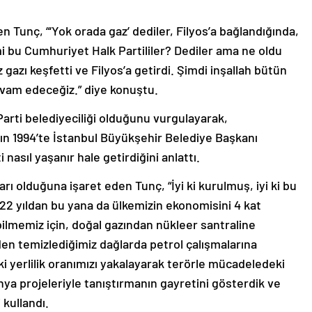
n Tunç, “‘Yok orada gaz’ dediler, Filyos’a bağlandığında,
i mi bu Cumhuriyet Halk Partililer? Dediler ama ne oldu
gazı keşfetti ve Filyos’a getirdi. Şimdi inşallah bütün
evam edeceğiz.” diye konuştu.
arti belediyeciliği olduğunu vurgulayarak,
 1994’te İstanbul Büyükşehir Belediye Başkanı
nasıl yaşanır hale getirdiğini anlattı.
ı olduğuna işaret eden Tunç, “İyi ki kurulmuş, iyi ki bu
. 22 yıldan bu yana da ülkemizin ekonomisini 4 kat
bilmemiz için, doğal gazından nükleer santraline
den temizlediğimiz dağlarda petrol çalışmalarına
 yerlilik oranımızı yakalayarak terörle mücadeledeki
ya projeleriyle tanıştırmanın gayretini gösterdik ve
kullandı.