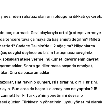
şmesinden rahatsız olanların olduğuna dikkati çekerek,
rede boş durmadı. Gezi olaylarıyla ortalığı ateşe vermeye
arda tencere tava çalmaya da başlamıştı değil mi? Milleti
ertleri? Sadece Taksim’deki 2 ağaç mı? Milyonlarca
 Ağaç sevgisi deyince bu bizim tartışmasız sevgimiz.
ek sokakları ateşe verme, hükümeti devirmenin gayreti
Başaramadılar. Sonra geldiler masa başında emniyet,
tılar. Onu da başaramadılar.
dılar. Hatırlayın o günleri. MİT tırlarını, o MİT krizini,
rlayın. Bunlarda da başarılı olamayınca ne yaptılar? 15
annettiler ki Türkiye’nin yönetimini devralıp
esel güçler, Türkiye’nin yönetimini uydu yönetimi olarak
ir terör devleti kurmaya kalkıştılar. Başarabildiler mi?