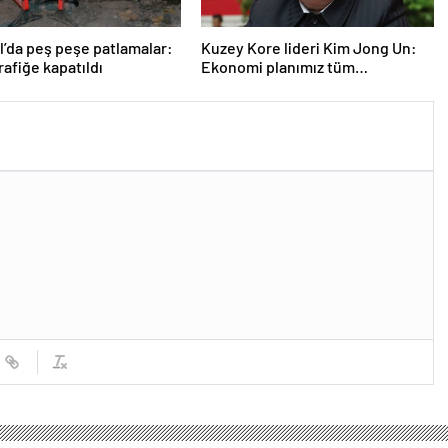
l’da peş peşe patlamalar:
Kuzey Kore lideri Kim Jong Un:
rafiğe kapatıldı
Ekonomi planımız tüm
sektörlerde başarısız oldu