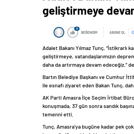
geliştirmeye deva
0
BEĞENDİM
ABONE OL
Adalet Bakanı Yılmaz Tunç, “İstikrarlı 
geliştirmeye, vatandaşlarımızın depr
daha da artırmaya devam edeceğiz.” de
Bartın Belediye Başkanı ve Cumhur İttif
ile esnafı ziyaret eden Bakan Tunç, dah
AK Parti Amasra İlçe Seçim İrtibat Büro
konuşmada, 37 gün sonra sandık başına g
temenni etti.
Tunç, Amasra’ya bugüne kadar pek çok h
bunu sürdüreceklerini kaydetti.