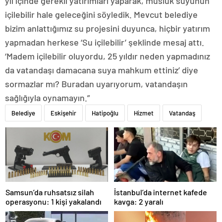
yıl içinde gerekli yatırımları yaparak, musluk suyunun
içilebilir hale geleceğini söyledik. Mevcut belediye
bizim anlattığımız su projesini duyunca, hiçbir yatırım
yapmadan herkese ‘Su içilebilir’ şeklinde mesaj attı.
‘Madem içilebilir oluyordu, 25 yıldır neden yapmadınız
da vatandaşı damacana suya mahkum ettiniz’ diye
sormazlar mı? Buradan uyarıyorum, vatandaşın
sağlığıyla oynamayın.”
Belediye
Eskişehir
Hatipoğlu
Hizmet
Vatandaş
Samsun’da ruhsatsız silah
İstanbul’da internet kafede
operasyonu: 1 kişi yakalandı
kavga: 2 yaralı