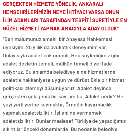
GERÇEKTEN HİZMETE YÖNELİK, ANKARALI
HEMŞEHRİLERİMİZİN NEYE İHTİYACI VARSA ONUN
İLİM ADAMLARI TARAFINDAN TESPİTİ SURETİYLE EN
GÜZEL HİZMETİ YAPMAK AMACIYLA ADAY OLDUK”
“Ben malumunuz emekli bir Anayasa Mahkemesi
üyesiyim, 25 yıllık da avukatlık deneyimim var.
Dolayısıyla adalet çok önemli. Hep söylediğimiz gibi
adalet devletin temeli, mülkün temeli diye ifade
ediyoruz. Bu anlamda belediyeyle de hizmetlerde
adaletle hakkaniyete uygun ve dürüstlükle bir hizmet
politikası izlemeyi düşünüyoruz. Adalet deyince
gerçekten çok geniş bir kavram bu. Adalet nedir? Her
şeyi yerli yerine koymaktır. Örneğin kayırmacılık
yapmak adaletsizliktir. İşi ehline vermemek
adaletsizliktir. Bunlar maalesef Türkiye’de yaşadığımız
sıkıntılar önceki dönemlerde. Bu nedenle belediye