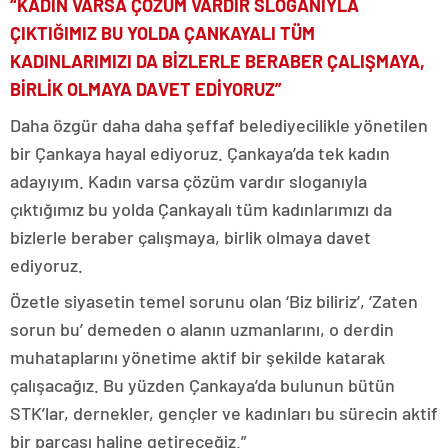
“KADIN VARSA ÇÖZÜM VARDIR SLOGANIYLA
ÇIKTIĞIMIZ BU YOLDA ÇANKAYALI TÜM
KADINLARIMIZI DA BİZLERLE BERABER ÇALIŞMAYA,
BİRLİK OLMAYA DAVET EDİYORUZ”
Daha özgür daha daha şeffaf belediyecilikle yönetilen
bir Çankaya hayal ediyoruz. Çankaya’da tek kadın
adayıyım. Kadın varsa çözüm vardır sloganıyla
çıktığımız bu yolda Çankayalı tüm kadınlarımızı da
bizlerle beraber çalışmaya, birlik olmaya davet
ediyoruz.
Özetle siyasetin temel sorunu olan ‘Biz biliriz’, ‘Zaten
sorun bu’ demeden o alanın uzmanlarını, o derdin
muhataplarını yönetime aktif bir şekilde katarak
çalışacağız. Bu yüzden Çankaya’da bulunun bütün
STK’lar, dernekler, gençler ve kadınları bu sürecin aktif
bir parçası haline getireceğiz.”