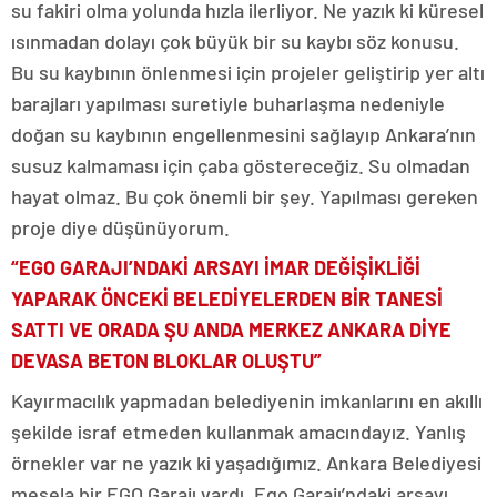
su fakiri olma yolunda hızla ilerliyor. Ne yazık ki küresel
ısınmadan dolayı çok büyük bir su kaybı söz konusu.
Bu su kaybının önlenmesi için projeler geliştirip yer altı
barajları yapılması suretiyle buharlaşma nedeniyle
doğan su kaybının engellenmesini sağlayıp Ankara’nın
susuz kalmaması için çaba göstereceğiz. Su olmadan
hayat olmaz. Bu çok önemli bir şey. Yapılması gereken
proje diye düşünüyorum.
“EGO GARAJI’NDAKİ ARSAYI İMAR DEĞİŞİKLİĞİ
YAPARAK ÖNCEKİ BELEDİYELERDEN BİR TANESİ
SATTI VE ORADA ŞU ANDA MERKEZ ANKARA DİYE
DEVASA BETON BLOKLAR OLUŞTU”
Kayırmacılık yapmadan belediyenin imkanlarını en akıllı
şekilde israf etmeden kullanmak amacındayız. Yanlış
örnekler var ne yazık ki yaşadığımız. Ankara Belediyesi
mesela bir EGO Garajı vardı. Ego Garajı’ndaki arsayı