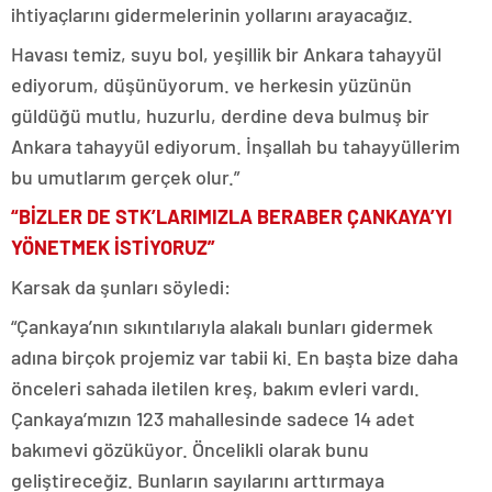
ihtiyaçlarını gidermelerinin yollarını arayacağız.
Havası temiz, suyu bol, yeşillik bir Ankara tahayyül
ediyorum, düşünüyorum. ve herkesin yüzünün
güldüğü mutlu, huzurlu, derdine deva bulmuş bir
Ankara tahayyül ediyorum. İnşallah bu tahayyüllerim
bu umutlarım gerçek olur.”
“BİZLER DE STK’LARIMIZLA BERABER ÇANKAYA’YI
YÖNETMEK İSTİYORUZ”
Karsak da şunları söyledi:
“Çankaya’nın sıkıntılarıyla alakalı bunları gidermek
adına birçok projemiz var tabii ki. En başta bize daha
önceleri sahada iletilen kreş, bakım evleri vardı.
Çankaya’mızın 123 mahallesinde sadece 14 adet
bakımevi gözüküyor. Öncelikli olarak bunu
geliştireceğiz. Bunların sayılarını arttırmaya