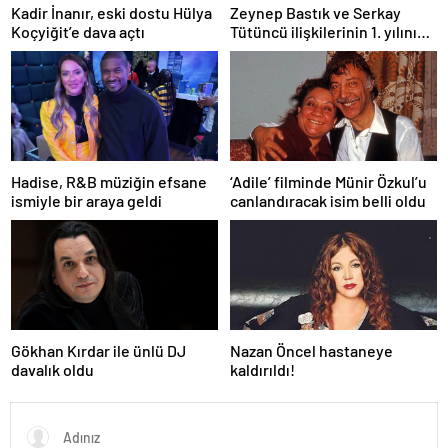
Kadir İnanır, eski dostu Hülya
Zeynep Bastık ve Serkay
Koçyiğit’e dava açtı
Tütüncü ilişkilerinin 1. yılını
kutladı
Hadise, R&B müziğin efsane
‘Adile’ filminde Münir Özkul’u
ismiyle bir araya geldi
canlandıracak isim belli oldu
Gökhan Kırdar ile ünlü DJ
Nazan Öncel hastaneye
davalık oldu
kaldırıldı!