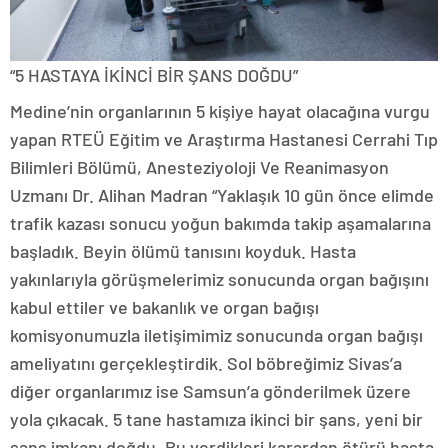
“5 HASTAYA İKİNCİ BİR ŞANS DOĞDU”
Medine’nin organlarının 5 kişiye hayat olacağına vurgu
yapan RTEÜ Eğitim ve Araştırma Hastanesi Cerrahi Tıp
Bilimleri Bölümü, Anesteziyoloji Ve Reanimasyon
Uzmanı Dr. Alihan Madran “Yaklaşık 10 gün önce elimde
trafik kazası sonucu yoğun bakımda takip aşamalarına
başladık. Beyin ölümü tanısını koyduk. Hasta
yakınlarıyla görüşmelerimiz sonucunda organ bağışını
kabul ettiler ve bakanlık ve organ bağışı
komisyonumuzla iletişimimiz sonucunda organ bağışı
ameliyatını gerçekleştirdik. Sol böbreğimiz Sivas’a
diğer organlarımız ise Samsun’a gönderilmek üzere
yola çıkacak. 5 tane hastamıza ikinci bir şans, yeni bir
şans imkanı doğdu. Bu verdikleri karardan ötürü hasta