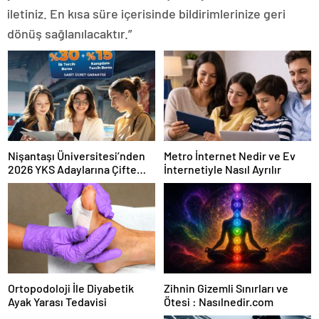
iletiniz. En kısa süre içerisinde bildirimlerinize geri
dönüş sağlanılacaktır.”
Nişantaşı Üniversitesi’nden
Metro İnternet Nedir ve Ev
2026 YKS Adaylarına Çifte
İnternetiyle Nasıl Ayrılır
Güvence: Sabit Ücret ve
Kesintisiz Burs
Ortopodoloji İle Diyabetik
Zihnin Gizemli Sınırları ve
Ayak Yarası Tedavisi
Ötesi : Nasılnedir.com