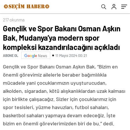
kazandırılacağını açıkladı
Memnundum Şimdiki Rakibim Daha İlk
Günlerde İftiralar Uydurmaya Başladı”
217 okunma
Gençlik ve Spor Bakanı Osman Aşkın
Bak, Mudanya’ya modern spor
kompleksi kazandırılacağını açıkladı
11 Mayıs 2024 00:21
ABONE OL
News
Gençlik ve Spor Bakanı Osman Aşkın Bak, “Bizim en
önemli görevimiz ailelerle beraber bağımlılıkla
mücadele yani çocuklarımızın uyuşturucudan,
alkolden, sigaradan, kötü alışkanlıklardan uzak kalması
için birlikte çalışacağız. Sizler için çocuklarımız için
spor tesisleri, yüzme havuzları, futbol sahaları,
basketbol sahaları yapmaya devam edeceğiz. İşte
bizim en önemli görevlerimizden biri de bu.” dedi.