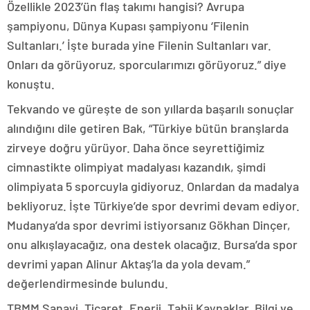
Özellikle 2023’ün flaş takımı hangisi? Avrupa
şampiyonu, Dünya Kupası şampiyonu ‘Filenin
Sultanları.’ İşte burada yine Filenin Sultanları var.
Onları da görüyoruz, sporcularımızı görüyoruz.” diye
konuştu.
Tekvando ve güreşte de son yıllarda başarılı sonuçlar
alındığını dile getiren Bak, “Türkiye bütün branşlarda
zirveye doğru yürüyor. Daha önce seyrettiğimiz
cimnastikte olimpiyat madalyası kazandık, şimdi
olimpiyata 5 sporcuyla gidiyoruz. Onlardan da madalya
bekliyoruz. İşte Türkiye’de spor devrimi devam ediyor.
Mudanya’da spor devrimi istiyorsanız Gökhan Dinçer,
onu alkışlayacağız, ona destek olacağız. Bursa’da spor
devrimi yapan Alinur Aktaş’la da yola devam.”
değerlendirmesinde bulundu.
TBMM Sanayi, Ticaret, Enerji, Tabii Kaynaklar, Bilgi ve