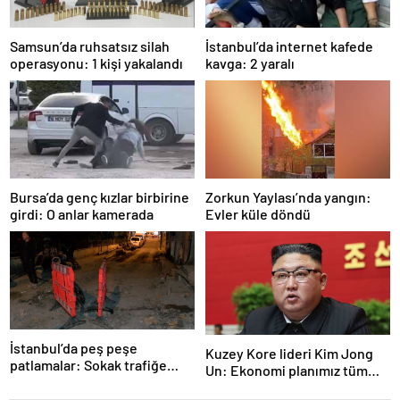
Samsun’da ruhsatsız silah
İstanbul’da internet kafede
operasyonu: 1 kişi yakalandı
kavga: 2 yaralı
Bursa’da genç kızlar birbirine
Zorkun Yaylası’nda yangın:
girdi: O anlar kamerada
Evler küle döndü
İstanbul’da peş peşe
Kuzey Kore lideri Kim Jong
patlamalar: Sokak trafiğe
Un: Ekonomi planımız tüm
kapatıldı
sektörlerde başarısız oldu