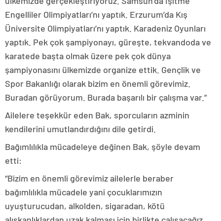
ülkemizde gerçekleştiriyoruz. Samsun’da İşitme
Engelliler Olimpiyatları’nı yaptık. Erzurum’da Kış
Üniversite Olimpiyatları’nı yaptık. Karadeniz Oyunları
yaptık. Pek çok şampiyonayı, güreşte, tekvandoda ve
karatede başta olmak üzere pek çok dünya
şampiyonasını ülkemizde organize ettik. Gençlik ve
Spor Bakanlığı olarak bizim en önemli görevimiz.
Buradan görüyorum. Burada başarılı bir çalışma var.”
Ailelere teşekkür eden Bak, sporcuların azminin
kendilerini umutlandırdığını dile getirdi.
Bağımlılıkla mücadeleye değinen Bak, şöyle devam
etti:
“Bizim en önemli görevimiz ailelerle beraber
bağımlılıkla mücadele yani çocuklarımızın
uyuşturucudan, alkolden, sigaradan, kötü
alışkanlıklardan uzak kalması için birlikte çalışacağız.