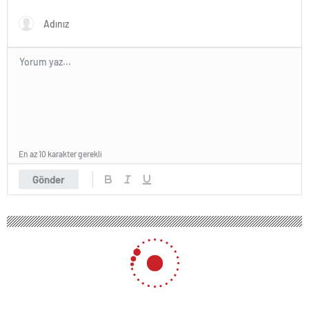
En az 10 karakter gerekli
Gönder
219 okunma
Sancaktepe’de Konuşan İmamoğlu:
“2019’daki Rakibim Binali Yıldırım’dan