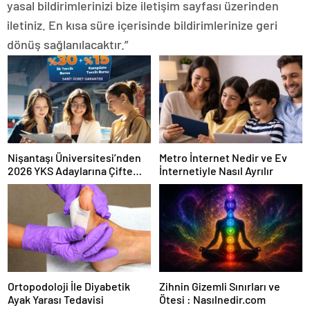
yasal bildirimlerinizi bize iletişim sayfası üzerinden
iletiniz. En kısa süre içerisinde bildirimlerinize geri
dönüş sağlanılacaktır.”
Nişantaşı Üniversitesi’nden
Metro İnternet Nedir ve Ev
2026 YKS Adaylarına Çifte
İnternetiyle Nasıl Ayrılır
Güvence: Sabit Ücret ve
Kesintisiz Burs
Ortopodoloji İle Diyabetik
Zihnin Gizemli Sınırları ve
Ayak Yarası Tedavisi
Ötesi : Nasılnedir.com