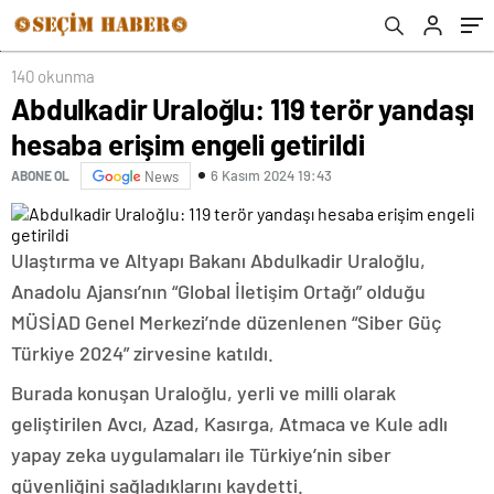
140 okunma
Abdulkadir Uraloğlu: 119 terör yandaşı
hesaba erişim engeli getirildi
6 Kasım 2024 19:43
ABONE OL
News
Ulaştırma ve Altyapı Bakanı Abdulkadir Uraloğlu,
Anadolu Ajansı’nın “Global İletişim Ortağı” olduğu
MÜSİAD Genel Merkezi’nde düzenlenen “Siber Güç
Türkiye 2024” zirvesine katıldı.
Burada konuşan Uraloğlu, yerli ve milli olarak
geliştirilen Avcı, Azad, Kasırga, Atmaca ve Kule adlı
yapay zeka uygulamaları ile Türkiye’nin siber
güvenliğini sağladıklarını kaydetti.