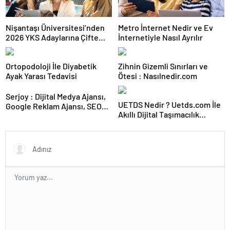
Nişantaşı Üniversitesi’nden
Metro İnternet Nedir ve Ev
2026 YKS Adaylarına Çifte
İnternetiyle Nasıl Ayrılır
Güvence: Sabit Ücret ve
Kesintisiz Burs
Ortopodoloji İle Diyabetik
Zihnin Gizemli Sınırları ve
Ayak Yarası Tedavisi
Ötesi : Nasılnedir.com
Serjoy : Dijital Medya Ajansı,
UETDS Nedir ? Uetds.com İle
Google Reklam Ajansı, SEO
Akıllı Dijital Taşımacılık
Ajansı ve Web Tasarım Ajansı
Yazılımı