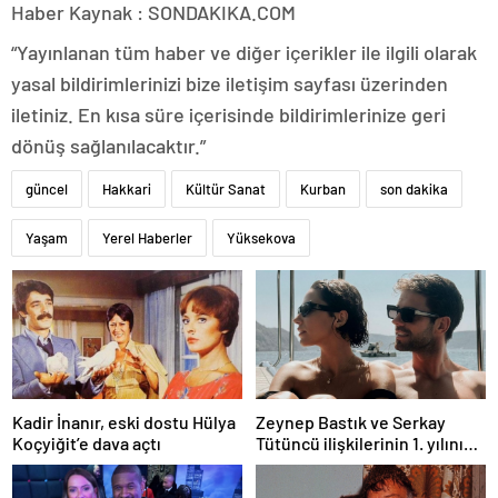
Haber Kaynak : SONDAKIKA.COM
“Yayınlanan tüm haber ve diğer içerikler ile ilgili olarak
yasal bildirimlerinizi bize iletişim sayfası üzerinden
iletiniz. En kısa süre içerisinde bildirimlerinize geri
dönüş sağlanılacaktır.”
güncel
Hakkari
Kültür Sanat
Kurban
son dakika
Yaşam
Yerel Haberler
Yüksekova
Kadir İnanır, eski dostu Hülya
Zeynep Bastık ve Serkay
Koçyiğit’e dava açtı
Tütüncü ilişkilerinin 1. yılını
kutladı