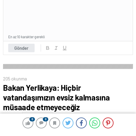
En az 10 karakter gerekli
Gönder
205 okunma
Bakan Yerlikaya: Hiçbir
vatandaşımızın evsiz kalmasına
müsaade etmeyeceğiz
8 Mart 2024 00:51
ABONE OL
News
0
0
0
0
Bakan Yerlikaya: “Hiçbir vatandaşımızın evsiz