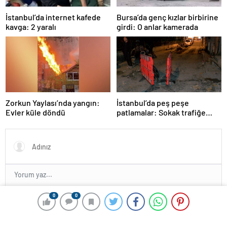
İstanbul’da internet kafede
Bursa’da genç kızlar birbirine
kavga: 2 yaralı
girdi: O anlar kamerada
Zorkun Yaylası’nda yangın:
İstanbul’da peş peşe
Evler küle döndü
patlamalar: Sokak trafiğe
kapatıldı
0
0