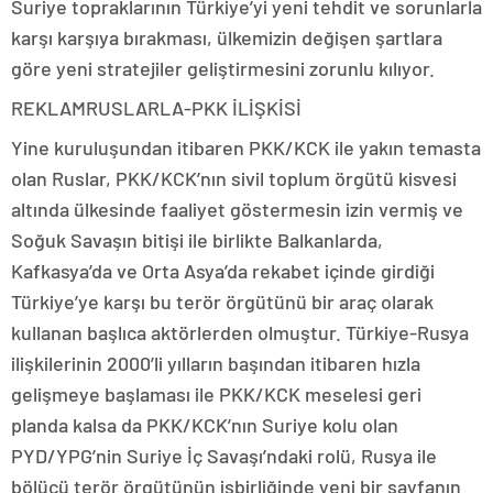
Suriye topraklarının Türkiye’yi yeni tehdit ve sorunlarla
karşı karşıya bırakması, ülkemizin değişen şartlara
göre yeni stratejiler geliştirmesini zorunlu kılıyor.
REKLAM
RUSLARLA-PKK İLİŞKİSİ
Yine kuruluşundan itibaren PKK/KCK ile yakın temasta
olan Ruslar, PKK/KCK’nın sivil toplum örgütü kisvesi
altında ülkesinde faaliyet göstermesin izin vermiş ve
Soğuk Savaşın bitişi ile birlikte Balkanlarda,
Kafkasya’da ve Orta Asya’da rekabet içinde girdiği
Türkiye’ye karşı bu terör örgütünü bir araç olarak
kullanan başlıca aktörlerden olmuştur. Türkiye-Rusya
ilişkilerinin 2000’li yılların başından itibaren hızla
gelişmeye başlaması ile PKK/KCK meselesi geri
planda kalsa da PKK/KCK’nın Suriye kolu olan
PYD/YPG’nin Suriye İç Savaşı’ndaki rolü, Rusya ile
bölücü terör örgütünün işbirliğinde yeni bir sayfanın