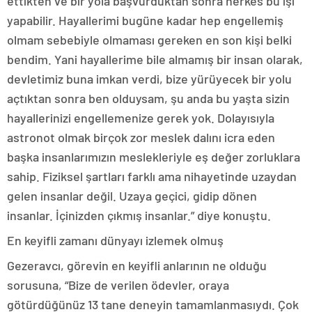
ettikten ve bir yola başvurduktan sonra herkes bu işi
yapabilir. Hayallerimi bugüne kadar hep engellemiş
olmam sebebiyle olmaması gereken en son kişi belki
bendim. Yani hayallerime bile almamış bir insan olarak,
devletimiz buna imkan verdi, bize yürüyecek bir yolu
açtıktan sonra ben olduysam, şu anda bu yaşta sizin
hayallerinizi engellemenize gerek yok. Dolayısıyla
astronot olmak birçok zor meslek dalını icra eden
başka insanlarımızın meslekleriyle eş değer zorluklara
sahip. Fiziksel şartları farklı ama nihayetinde uzaydan
gelen insanlar değil. Uzaya geçici, gidip dönen
insanlar. İçinizden çıkmış insanlar.” diye konuştu.
En keyifli zamanı dünyayı izlemek olmuş
Gezeravcı, görevin en keyifli anlarının ne olduğu
sorusuna, “Bize de verilen ödevler, oraya
götürdüğünüz 13 tane deneyin tamamlanmasıydı. Çok