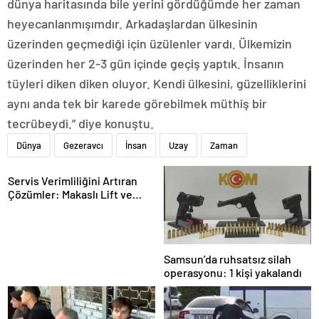
dünya haritasında bile yerini gördüğümde her zaman
heyecanlanmışımdır. Arkadaşlardan ülkesinin
üzerinden geçmediği için üzülenler vardı. Ülkemizin
üzerinden her 2-3 gün içinde geçiş yaptık. İnsanın
tüyleri diken diken oluyor. Kendi ülkesini, güzelliklerini
aynı anda tek bir karede görebilmek müthiş bir
tecrübeydi.” diye konuştu.
Dünya
Gezeravcı
İnsan
Uzay
Zaman
Servis Verimliliğini Artıran
Çözümler: Makaslı Lift ve
Tamirci Lifti Rehberi
Samsun’da ruhsatsız silah
operasyonu: 1 kişi yakalandı