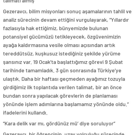
talimatı almış
Gezeravcı, bilim misyonları sonuç aşamalarının tahlil ve
analiz sürecinin devam ettiğini vurgulayarak, “Yıllardır
fazlasıyla hak ettiğimiz, bünyemizde bulunan
potansiyel gücümüzü tetikleyecek, özgüvenimizin
ayağa kaldırmasına vesile olması açısından artık
tereddütsüz, kuşkusuz istediğiniz şekilde yürüme
şansınız var. 19 Ocak’ta başlattığımız görevi 9 Şubat
tarihinde tamamladık. 3 gün sonrasında Türkiye’ye
ulaştık. Daha bir haftası geçmeden ayağımız tozuyla
girdiğimiz ilk toplantıda verilen talimat, bir an önce
bundan sonra yapılacak görevlerin de planlaması
yönünde işlem adımlarına başlamamız yönünde oldu.”
ifadelerini kullandı.
“Kara delik var mı, gördünüz mü’ diye soruluyor”
Gezeravcı, bir öğrencinin, uzay yolculuğu sürecinde