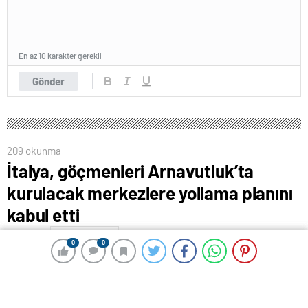
En az 10 karakter gerekli
Gönder
209 okunma
İtalya, göçmenleri Arnavutluk’ta
kurulacak merkezlere yollama planını
kabul etti
29 Nisan 2024 00:39
ABONE OL
News
0
0
0
0
İtalya’nın sığınma başvurusunu değerlendirdiği
göçmenleri Arnavutluk’ta kurulacak merkezlere
yollama planı Arnavutluk parlamentosunda kabul