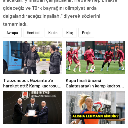
gideceğiz ve Türk bayrağını olimpiyatlarda
dalgalandıracağız inşallah.” diyerek sözlerini
tamamladı.
Avrupa
Hentbol
Kadın
Kılıç
Proje
Trabzonspor, Gaziantep’e
Kupa finali öncesi
hareket etti! Kamp kadrosu
Galatasaray’ın kamp kadrosu
açıklandı…
belli oldu!