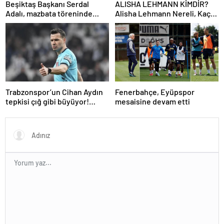
Beşiktaş Başkanı Serdal
ALISHA LEHMANN KİMDİR?
Adalı, mazbata töreninde
Alisha Lehmann Nereli, Kaç
konuştu: Gün istikrar
Yaşında, Hangi Takımda
günüdür
Oynuyor?
Trabzonspor’un Cihan Aydın
Fenerbahçe, Eyüpspor
tepkisi çığ gibi büyüyor!
mesaisine devam etti
Yöneticilerden açıklama…