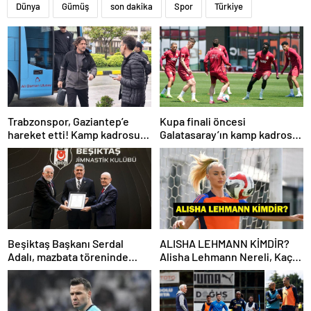
Dünya
Gümüş
son dakika
Spor
Türkiye
Trabzonspor, Gaziantep’e
Kupa finali öncesi
hareket etti! Kamp kadrosu
Galatasaray’ın kamp kadrosu
açıklandı…
belli oldu!
Beşiktaş Başkanı Serdal
ALISHA LEHMANN KİMDİR?
Adalı, mazbata töreninde
Alisha Lehmann Nereli, Kaç
konuştu: Gün istikrar
Yaşında, Hangi Takımda
günüdür
Oynuyor?