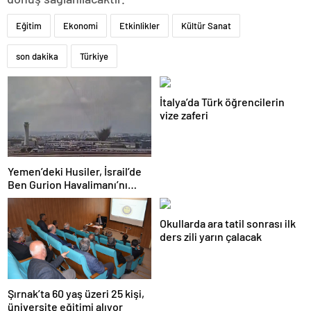
Eğitim
Ekonomi
Etkinlikler
Kültür Sanat
son dakika
Türkiye
İtalya’da Türk öğrencilerin
vize zaferi
Yemen’deki Husiler, İsrail’de
Ben Gurion Havalimanı’nı
vurdu
Okullarda ara tatil sonrası ilk
ders zili yarın çalacak
Şırnak’ta 60 yaş üzeri 25 kişi,
üniversite eğitimi alıyor