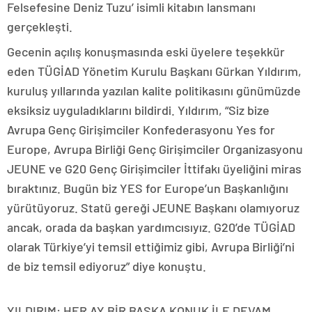
Felsefesine Deniz Tuzu’ isimli kitabın lansmanı
gerçekleşti.
Gecenin açılış konuşmasında eski üyelere teşekkür
eden TÜGİAD Yönetim Kurulu Başkanı Gürkan Yıldırım,
kuruluş yıllarında yazılan kalite politikasını günümüzde
eksiksiz uyguladıklarını bildirdi. Yıldırım, “Siz bize
Avrupa Genç Girişimciler Konfederasyonu Yes for
Europe, Avrupa Birliği Genç Girişimciler Organizasyonu
JEUNE ve G20 Genç Girişimciler İttifakı üyeliğini miras
bıraktınız. Bugün biz YES for Europe’un Başkanlığını
yürütüyoruz. Statü gereği JEUNE Başkanı olamıyoruz
ancak, orada da başkan yardımcısıyız. G20’de TÜGİAD
olarak Türkiye’yi temsil ettiğimiz gibi, Avrupa Birliği’ni
de biz temsil ediyoruz” diye konuştu.
YILDIRIM: HER AY BİR BAŞKA KONUK İLE DEVAM