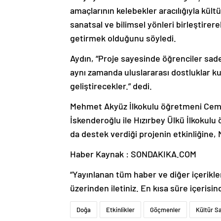
amaçlarının kelebekler aracılığıyla kült
sanatsal ve bilimsel yönleri birleştirer
getirmek olduğunu söyledi.
Aydın, “Proje sayesinde öğrenciler sad
aynı zamanda uluslararası dostluklar kur
geliştirecekler.” dedi.
Mehmet Akyüz İlkokulu öğretmeni Cemil
İskenderoğlu ile Hızırbey Ülkü İlkoku
da destek verdiği projenin etkinliğine, 
Haber Kaynak : SONDAKIKA.COM
“Yayınlanan tüm haber ve diğer içerikler i
üzerinden iletiniz. En kısa süre içerisin
Doğa
Etkinlikler
Göçmenler
Kültür S