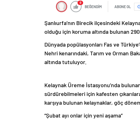
0
BEĞENDİM
ABONE OL
Şanlıurfa’nın Birecik ilçesindeki Kela
olduğu için koruma altında bulunan 290
Dünyada popülasyonları Fas ve Türkiye’d
Nehri kenarındaki, Tarım ve Orman Bak
altında tutuluyor.
Kelaynak Üreme İstasyonu’nda bulunan 
sürdürebilmeleri için kafesten çıkarılar
karşıya bulunan kelaynaklar, göç dönem
“Şubat ayı onlar için yeni aşama”
Şanlıurfa Valisi Hasan Şıldak, istasyo
açıklamada, kentin yeraltı ve yer üstü z