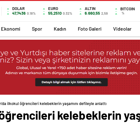
DOLAR
EURO
ALTIN
BITCOIN
47,7436
55,2510
6.660,55
%
0.18%
0.32%
2,59
Ekonomi
Spor
Kadın
Foto Galeri
Videolar
’da ilkokul öğrencileri kelebeklerin yaşamını defileyle anlattı
 öğrencileri kelebeklerin ya