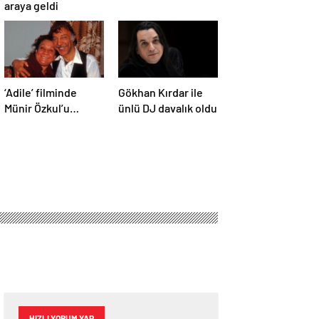
araya geldi
‘Adile’ filminde
Gökhan Kırdar ile
Münir Özkul’u
ünlü DJ davalık oldu
canlandıracak isim
belli oldu
HIZLI YORUM YAP