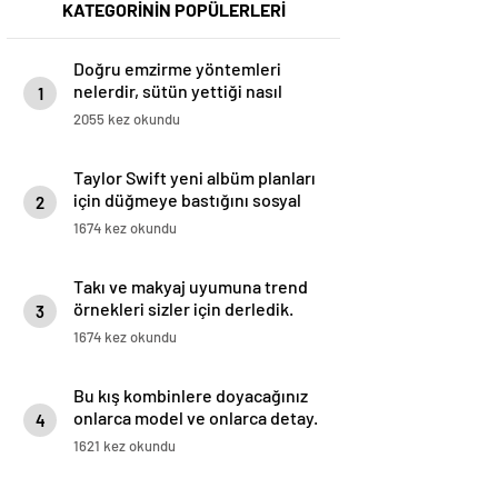
KATEGORİNİN POPÜLERLERİ
Doğru emzirme yöntemleri
nelerdir, sütün yettiği nasıl
1
anlaşılır?
2055 kez okundu
Taylor Swift yeni albüm planları
için düğmeye bastığını sosyal
2
medyadan duyurdu!
1674 kez okundu
Takı ve makyaj uyumuna trend
örnekleri sizler için derledik.
3
1674 kez okundu
Bu kış kombinlere doyacağınız
onlarca model ve onlarca detay.
4
1621 kez okundu