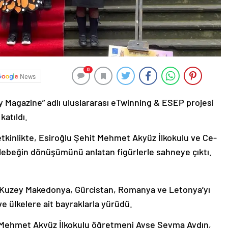
0
News
ly Magazine” adlı uluslararası eTwinning & ESEP projesi
atıldı.
etkinlikte, Esiroğlu Şehit Mehmet Akyüz İlkokulu ve Ce-
kelebeğin dönüşümünü anlatan figürlerle sahneye çıktı.
z, Kuzey Makedonya, Gürcistan, Romanya ve Letonya’yı
e ülkelere ait bayraklarla yürüdü.
t Mehmet Akyüz İlkokulu öğretmeni Ayşe Şeyma Aydın,