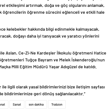
ürel etkileşimi artırmak, doğa ve göç olgularını anlamak,
ek öğrencilerin öğrenme sürecini eğlenceli ve etkili hale
ece kelebekler hakkında bilgi edinmekle kalmayacak,
acak, doğayı daha iyi tanıyacak ve yaratıcı yönlerini
e Aslan, Ce-Zi-Ne Kardeşler İlkokulu öğretmeni Hatice
lu öğretmenleri Tuğçe Bayram ve Melek İskenderoğlu’nun
Maçka Milli Eğitim Müdürü Yaşar Adıgüzel de katıldı.
le ilgili olarak yasal bildirimlerinizi bize iletişim sayfası
de bildirimlerinize geri dönüş sağlanılacaktır.”
anat
Sanat
son dakika
Trabzon