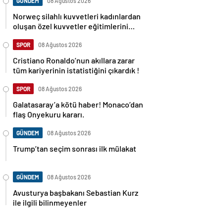
GÜNDEM
08 Ağustos 2026
Norweç silahlı kuvvetleri kadınlardan
oluşan özel kuvvetler eğitimlerini
başlattı.
SPOR
08 Ağustos 2026
Cristiano Ronaldo’nun akıllara zarar
tüm kariyerinin istatistiğini çıkardık !
SPOR
08 Ağustos 2026
Galatasaray’a kötü haber! Monaco’dan
flaş Onyekuru kararı.
GÜNDEM
08 Ağustos 2026
Trump’tan seçim sonrası ilk mülakat
GÜNDEM
08 Ağustos 2026
Avusturya başbakanı Sebastian Kurz
ile ilgili bilinmeyenler