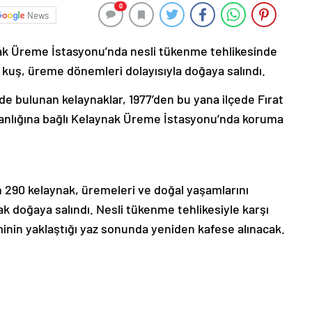
0
News
ynak Üreme İstasyonu’nda nesli tükenme tehlikesinde
 kuş, üreme dönemleri dolayısıyla doğaya salındı.
e bulunan kelaynaklar, 1977’den bu yana ilçede Fırat
anlığına bağlı Kelaynak Üreme İstasyonu’nda koruma
290 kelaynak, üremeleri ve doğal yaşamlarını
ak doğaya salındı. Nesli tükenme tehlikesiyle karşı
inin yaklaştığı yaz sonunda yeniden kafese alınacak.
nda düzenlenen törende AA muhabirine yaptığı
enginliklerinin yanı sıra doğal hayat ağı açısından da