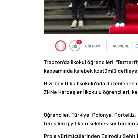
0
BEĞENDİM
ABONE OL
Trabzon’da ilkokul öğrencileri, “Butterf
kapsamında kelebek kostümlü defileye k
Hızırbey Ülkü İlkokulu’nda düzenlenen 
Zi-Ne Kardeşler İlkokulu öğrencileri, 
Öğrenciler, Türkiye, Polonya, Porteki
temsilen giydikleri kelebek kostümleri v
Proje yürütücülerinden Esiroğlu Şehi