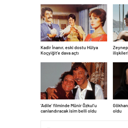
Kadir İnanır, eski dostu Hülya
Zeynep 
Koçyiğit’e dava açtı
ilişkiler
‘Adile’ filminde Münir Özkul’u
Gökhan 
canlandıracak isim belli oldu
oldu