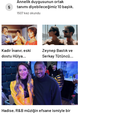
Annelik duygusunun ortak
tanımı diyebileceğimiz 10 başlık.
5
1507 kez okundu
Kadir İnanır, eski
Zeynep Bastık ve
dostu Hülya
Serkay Tütüncü
Koçyiğit’e dava açtı
ilişkilerinin 1. yılını
kutladı
Hadise, R&B müziğin efsane ismiyle bir