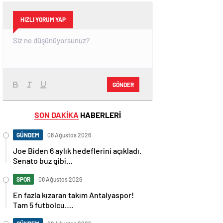
HIZLI YORUM YAP
GÖNDER
SON DAKİKA
HABERLERİ
GÜNDEM
08 Ağustos 2026
Joe Biden 6 aylık hedeflerini açıkladı.
Senato buz gibi…
SPOR
08 Ağustos 2026
En fazla kızaran takım Antalyaspor!
Tam 5 futbolcu….