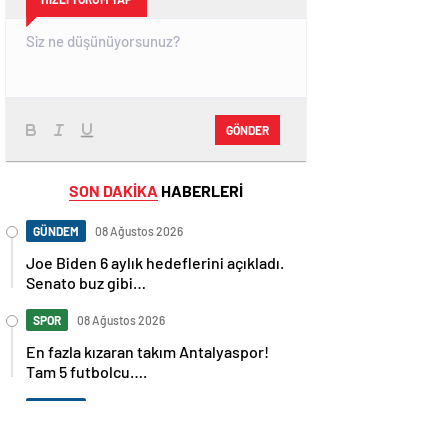
GÖNDER
SON DAKİKA
HABERLERİ
GÜNDEM
08 Ağustos 2026
Joe Biden 6 aylık hedeflerini açıkladı.
Senato buz gibi…
SPOR
08 Ağustos 2026
En fazla kızaran takım Antalyaspor!
Tam 5 futbolcu….
GÜNDEM
08 Ağustos 2026
Norweç silahlı kuvvetleri kadınlardan