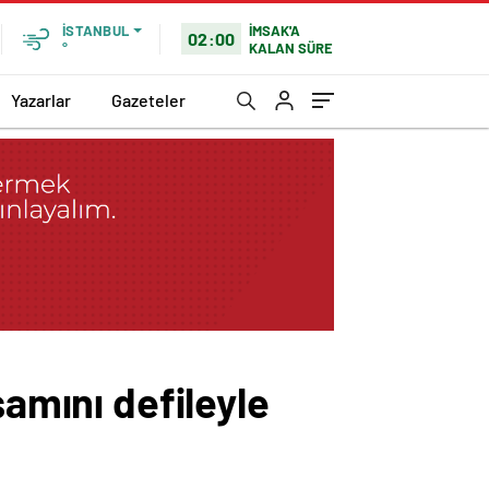
İMSAK'A
İSTANBUL
02:00
KALAN SÜRE
°
Yazarlar
Gazeteler
şamını defileyle