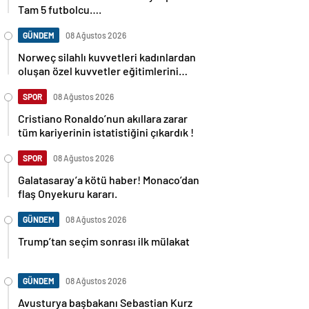
Tam 5 futbolcu….
GÜNDEM
08 Ağustos 2026
Norweç silahlı kuvvetleri kadınlardan
oluşan özel kuvvetler eğitimlerini
başlattı.
SPOR
08 Ağustos 2026
Cristiano Ronaldo’nun akıllara zarar
tüm kariyerinin istatistiğini çıkardık !
SPOR
08 Ağustos 2026
Galatasaray’a kötü haber! Monaco’dan
flaş Onyekuru kararı.
GÜNDEM
08 Ağustos 2026
Trump’tan seçim sonrası ilk mülakat
GÜNDEM
08 Ağustos 2026
Avusturya başbakanı Sebastian Kurz