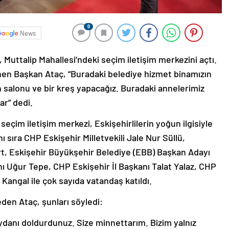
0
News
Muttalip Mahallesi’ndeki seçim iletişim merkezini açtı.
enen Başkan Ataç, “Buradaki belediye hizmet binamızın
n salonu ve bir kreş yapacağız. Buradaki annelerimiz
ar” dedi.
seçim iletişim merkezi, Eskişehirlilerin yoğun ilgisiyle
nı sıra CHP Eskişehir Milletvekili Jale Nur Süllü,
t, Eskişehir Büyükşehir Belediye (EBB) Başkan Adayı
ı Uğur Tepe, CHP Eskişehir İl Başkanı Talat Yalaz, CHP
Kangal ile çok sayıda vatandaş katıldı.
den Ataç, şunları söyledi:
ydanı doldurdunuz. Size minnettarım. Bizim yalnız