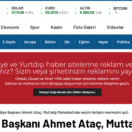
DOLAR
EURO
ALTIN
BITCOIN
47,7436
55,2510
6.660,55
%
0.18%
0.32%
2,59
Ekonomi
Spor
Kadın
Foto Galeri
Videolar
3.Sayfa
Avrupa
Bülten
Din
Eğitim
Hayat
Politika
diye Başkanı Ahmet Ataç, Muttalip Mahallesi’nde seçim iletişim merkezini açtı
 Başkanı Ahmet Ataç, Mutta