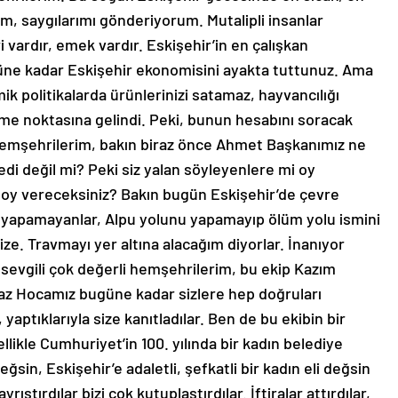
m, saygılarımı gönderiyorum. Mutalipli insanlar
ri vardır, emek vardır. Eskişehir’in en çalışkan
ugüne kadar Eskişehir ekonomisini ayakta tuttunuz. Ama
 politikalarda ürünlerinizi satamaz, hayvancılığı
me noktasına gelindi. Peki, bunun hesabını soracak
hemşehrilerim, bakın biraz önce Ahmet Başkanımız ne
edi değil mi? Peki siz yalan söyleyenlere mi oy
 oy vereceksiniz? Bakın bugün Eskişehir’de çevre
 yapamayanlar, Alpu yolunu yapamayıp ölüm yolu ismini
ize. Travmayı yer altına alacağım diyorlar. İnanıyor
 sevgili çok değerli hemşehrilerim, bu ekip Kazım
z Hocamız bugüne kadar sizlere hep doğruları
 yaptıklarıyla size kanıtladılar. Ben de bu ekibin bir
likle Cumhuriyet’in 100. yılında bir kadın belediye
ğsin, Eskişehir’e adaletli, şefkatli bir kadın eli değsin
ıştırdılar bizi çok kutuplaştırdılar. İftiralar attırdılar,