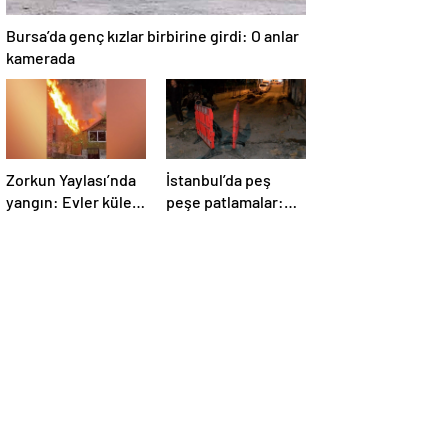
Bursa’da genç kızlar birbirine girdi: O anlar
kamerada
Zorkun Yaylası’nda
İstanbul’da peş
yangın: Evler küle
peşe patlamalar:
döndü
Sokak trafiğe
kapatıldı