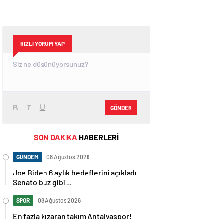
HIZLI YORUM YAP
GÖNDER
SON DAKİKA
HABERLERİ
GÜNDEM
08 Ağustos 2026
Joe Biden 6 aylık hedeflerini açıkladı.
Senato buz gibi…
SPOR
08 Ağustos 2026
En fazla kızaran takım Antalyaspor!