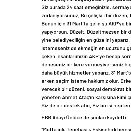
Siz burada 24 saat emeğinizle, sermayen
zorlanıyorsunuz. Bu çelişkili bir düzen,
Bunun için 31 Mart’ta gelin şu AKP’ye bir
yapıyorsun. Düzelt. Düzeltmezsen bir d
yine belediyeciliğin en güzelini yaparız
istemeseniz de ekmeğin en ucuzunu geti
çeken insanlarımızın AKP’ye hesap sorm
deneseniz bir kere vermeyiverseniz hi
daha büyük hizmetler yaparız. 31 Mart’
erken seçim isteme hakkımız olur. Erke
verecek bir düzeni, sosyal demokrat bir d
yöneten Ahmet Ataç’ın karşısına kimi çı
Siz de bir destek atın. Biz bu işi hepten 
EBB Adayı Ünlüce de şunları kaydetti:
“Muttalipli, Tepebaşılı, Eskişehirli he