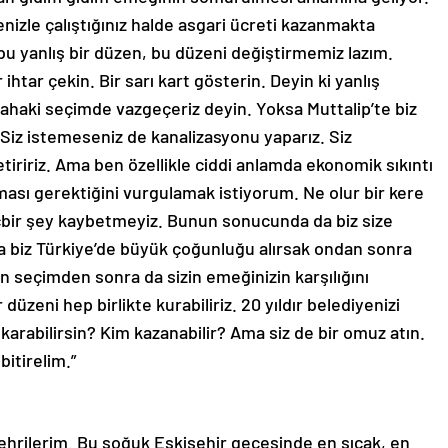
izle çalıştığınız halde asgari ücreti kazanmakta
 bu yanlış bir düzen, bu düzeni değiştirmemiz lazım.
 ihtar çekin. Bir sarı kart gösterin. Deyin ki yanlış
ahaki seçimde vazgeçeriz deyin. Yoksa Muttalip’te biz
. Siz istemeseniz de kanalizasyonu yaparız. Siz
ririz. Ama ben özellikle ciddi anlamda ekonomik sıkıntı
ası gerektiğini vurgulamak istiyorum. Ne olur bir kere
çbir şey kaybetmeyiz. Bunun sonucunda da biz size
ta biz Türkiye’de büyük çoğunluğu alırsak ondan sonra
n seçimden sonra da sizin emeğinizin karşılığını
üzeni hep birlikte kurabiliriz. 20 yıldır belediyenizi
karabilirsin? Kim kazanabilir? Ama siz de bir omuz atın.
bitirelim.”
mşehrilerim. Bu soğuk Eskişehir gecesinde en sıcak, en