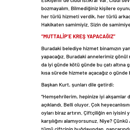
Eskişehir’de ciddi istikrar var. Ciddi sev
bozmayalım. Bilmediğiniz kişilere oyunu
her türlü hizmeti verdik, her türlü ark
Hakikaten samimiyiz. Sizin de samimiye
“MUTTALİP’E KREŞ YAPACAĞIZ”
Buradaki belediye hizmet binamızın yanı
yapacağız. Buradaki annelerimiz gönül r
da iyi günde kötü günde bu çatı altına
kısa sürede hizmete açacağız o günde b
Başkan Kurt, şunları dile getirdi:
“Hemşehrilerim, hepinize iyi akşamlar d
açıklandı. Belli oluyor. Çok heyecanlıs
oyları biraz artırın. Çiftçiliğin en iy
karşılığını alamıyorsunuz. Niye? Çünkü
tümü çiftçinin buğdayından, pancarınd