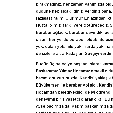
bırakmadınız, her zaman yanımızda ol
düğüne hep sıcak ilginizi verdiniz bana
fazlalaştıralım. Olur mu? En azından ikt
Muttalip’imizi farklı yere götüreceğiz. 
Beraber ağladık, beraber sevindik, ber
olsun, her yerde beraber olduk. Bu biz
yok, dolan yok, hile yok, hurda yok, nam
de sizlere ait arkadaşlar. Sevgiyi verdin
Bugün üç belediye başkanı olarak karşın
Başkanımız Yılmaz Hocamız emekli oldu 
bacımız huzurunuzda. Kendisi yaklaşık 
Büyükerşen ile beraber yol aldı. Kendis
Hocamdan belediyeciliği de iyi öğrendi.
deneyimli bir siyasetçi olarak çıktı. B
Ayşe bacımıza da, Kazım başkanımıza d