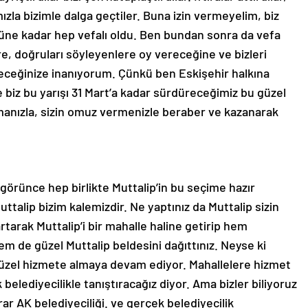
ızla bizimle dalga geçtiler. Buna izin vermeyelim, biz
güne kadar hep vefalı oldu. Ben bundan sonra da vefa
, doğruları söyleyenlere oy vereceğine ve bizleri
receğinize inanıyorum. Çünkü ben Eskişehir halkına
 biz bu yarışı 31 Mart’a kadar sürdüreceğimiz bu güzel
ışmanızla, sizin omuz vermenizle beraber ve kazanarak
görünce hep birlikte Muttalip’in bu seçime hazır
ttalip bizim kalemizdir. Ne yaptınız da Muttalip sizin
rtarak Muttalip’i bir mahalle haline getirip hem
hem de güzel Muttalip beldesini dağıttınız. Neyse ki
üzel hizmete almaya devam ediyor. Mahallelere hizmet
belediyecilikle tanıştıracağız diyor. Ama bizler biliyoruz
arar AK belediyeciliği. ve gerçek belediyecilik