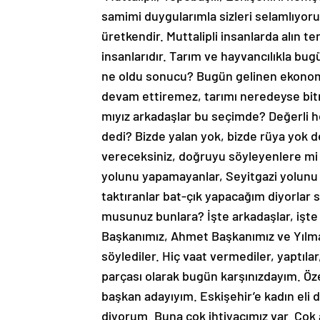
samimi duygularımla sizleri selamlıyoru
üretkendir. Muttalipli insanlarda alın te
insanlarıdır. Tarım ve hayvancılıkla b
ne oldu sonucu? Bugün gelinen ekonomik
devam ettiremez, tarımı neredeyse bit
mıyız arkadaşlar bu seçimde? Değerli 
dedi? Bizde yalan yok, bizde rüya yok d
vereceksiniz, doğruyu söyleyenlere mi
yolunu yapamayanlar, Seyitgazi yolunu
taktıranlar bat-çık yapacağım diyorlar s
musunuz bunlara? İşte arkadaşlar, işte
Başkanımız, Ahmet Başkanımız ve Yılma
söylediler. Hiç vaat vermediler, yaptılar,
parçası olarak bugün karşınızdayım. Özel
başkan adayıyım. Eskişehir’e kadın eli de
diyorum. Buna çok ihtiyacımız var. Çok ayr