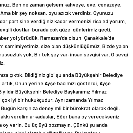
dunuz. Ben ne zaman gelsem kahveye, eve, cenazeye,
. Ama bir şey noksan, oyu azıcık verdiniz. Oyunuzu
idar partisine verdiğiniz kadar vermenizi rica ediyorum.
Sevgili dostlar, burada çok güzel günlerimiz geçti.
aber yol yürüdük. Ramazan’da olsun, Çanakkale’de
im samimiyetimiz, size olan düşkünlüğümüz. Bizde yalan
ussuzluk yok. Bir tek şey var, insan sevgisi var. O sevgi
iz.
ıza çıktık. Bildiğiniz gibi şu anda Büyükşehir Belediye
artık. Onun yerine Ayşe bacımızı gösterdi. Ayşe
8 yıldır Büyükşehir Belediye Başkanımız Yılmaz
i çok iyi bir hukukçudur. Aynı zamanda Yılmaz
 Bugün karşınıza deneyimli bir bürokrat olarak değil,
u hakkı verelim arkadaşlar. Eğer bana oy verecekseniz
a oy verin. Bu üçlüyü bozmayın. Çünkü şu anda