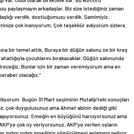
gi var, ciddi olarak birliktelik var. Bu konforu
zu paylaşmayın arkadaşlar. Biz size istediğiniz zaman
adaşlığı verdik, dostluğumuzu verdik. Samimiyiz.
tinize çok inanıyorum. Çok teşekkür ediyorum sizlere.
na bir temel attık. Buraya bir düğün salonu ve bir kreş
ahatlığıyla çocuklarını bırakacaklar. Düğün salonunda
 gireceğiz. Bunlar için bir zaman veremiyorum ama en
eraber olacağız.”
iliyorum. Bugün 31 Mart seçiminin Mutalip’teki sonuçları
ınız, çok duygulusunuz ama Ahmet abinin dediği gibi
isini yapıyorsunuz. Emeğin en büyüğünü harcıyorsunuz ama
 AKP’ye çok oy veriyorsunuz. AKP’ye verilen oyların
an gıdım gıdım emeğinin sömürülmesi anlamına geliyor.