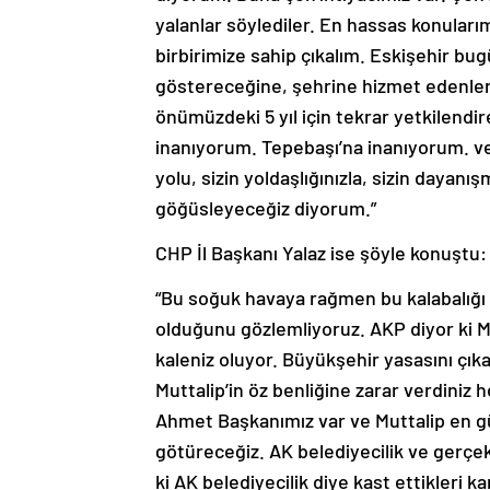
yalanlar söylediler. En hassas konularım
birbirimize sahip çıkalım. Eskişehir bu
göstereceğine, şehrine hizmet edenlere
önümüzdeki 5 yıl için tekrar yetkilendi
inanıyorum. Tepebaşı’na inanıyorum. ve
yolu, sizin yoldaşlığınızla, sizin dayan
göğüsleyeceğiz diyorum.”
CHP İl Başkanı Yalaz ise şöyle konuştu:
“Bu soğuk havaya rağmen bu kalabalığı 
olduğunu gözlemliyoruz. AKP diyor ki Mu
kaleniz oluyor. Büyükşehir yasasını çıka
Muttalip’in öz benliğine zarar verdiniz 
Ahmet Başkanımız var ve Muttalip en g
götüreceğiz. AK belediyecilik ve gerçek 
ki AK belediyecilik diye kast ettikleri k