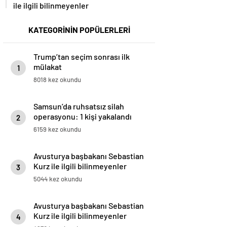
ile ilgili bilinmeyenler
KATEGORİNİN POPÜLERLERİ
Trump’tan seçim sonrası ilk
mülakat
1
8018 kez okundu
Samsun’da ruhsatsız silah
operasyonu: 1 kişi yakalandı
2
6159 kez okundu
Avusturya başbakanı Sebastian
Kurz ile ilgili bilinmeyenler
3
5044 kez okundu
Avusturya başbakanı Sebastian
Kurz ile ilgili bilinmeyenler
4