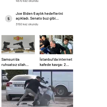
4970 kez okundu
Joe Biden 6 aylık hedeflerini
açıkladı. Senato buz gibi…
5
3150 kez okundu
Samsun’da
İstanbul’da internet
ruhsatsız silah
kafede kavga: 2
operasyonu: 1 kişi
yaralı
yakalandı