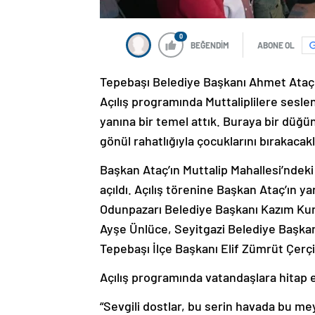
0
BEĞENDİM
ABONE OL
Tepebaşı Belediye Başkanı Ahmet Ataç, 
Açılış programında Muttaliplilere sesl
yanına bir temel attık. Buraya bir düğü
gönül rahatlığıyla çocuklarını bırakacakl
Başkan Ataç’ın Muttalip Mahallesi’ndeki 
açıldı. Açılış törenine Başkan Ataç’ın ya
Odunpazarı Belediye Başkanı Kazım Kur
Ayşe Ünlüce, Seyitgazi Belediye Başkan
Tepebaşı İlçe Başkanı Elif Zümrüt Çerçi 
Açılış programında vatandaşlara hitap e
“Sevgili dostlar, bu serin havada bu me