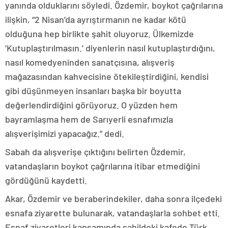
yanında olduklarını söyledi. Özdemir, boykot çağrılarına
ilişkin, “2 Nisan’da ayrıştırmanın ne kadar kötü
olduğuna hep birlikte şahit oluyoruz. Ülkemizde
‘Kutuplaştırılmasın.’ diyenlerin nasıl kutuplaştırdığını,
nasıl komedyeninden sanatçısına, alışveriş
mağazasından kahvecisine ötekileştirdiğini, kendisi
gibi düşünmeyen insanları başka bir boyutta
değerlendirdiğini görüyoruz. O yüzden hem
bayramlaşma hem de Sarıyerli esnafımızla
alışverişimizi yapacağız.” dedi.
Sabah da alışverişe çıktığını belirten Özdemir,
vatandaşların boykot çağrılarına itibar etmediğini
gördüğünü kaydetti.
Akar, Özdemir ve beraberindekiler, daha sonra ilçedeki
esnafa ziyarette bulunarak, vatandaşlarla sohbet etti.
Esnaf ziyaretleri kapsamında sahildeki kafede Türk