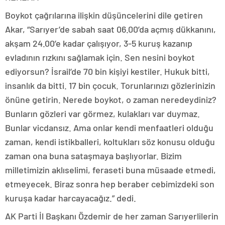
Boykot çağrılarına ilişkin düşüncelerini dile getiren
Akar, “Sarıyer’de sabah saat 06.00’da açmış dükkanını,
akşam 24.00’e kadar çalışıyor, 3-5 kuruş kazanıp
evladının rızkını sağlamak için. Sen nesini boykot
ediyorsun? İsrail’de 70 bin kişiyi kestiler. Hukuk bitti,
insanlık da bitti. 17 bin çocuk. Torunlarınızı gözlerinizin
önüne getirin. Nerede boykot, o zaman neredeydiniz?
Bunların gözleri var görmez, kulakları var duymaz.
Bunlar vicdansız. Ama onlar kendi menfaatleri olduğu
zaman, kendi istikballeri, koltukları söz konusu olduğu
zaman ona buna sataşmaya başlıyorlar. Bizim
milletimizin aklıselimi, feraseti buna müsaade etmedi,
etmeyecek. Biraz sonra hep beraber cebimizdeki son
kuruşa kadar harcayacağız.” dedi.
AK Parti İl Başkanı Özdemir de her zaman Sarıyerlilerin