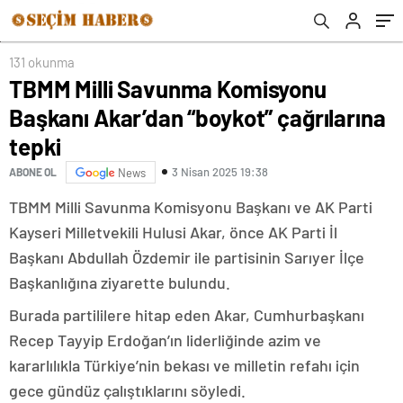
131 okunma
TBMM Milli Savunma Komisyonu
Başkanı Akar’dan “boykot” çağrılarına
tepki
3 Nisan 2025 19:38
ABONE OL
News
TBMM Milli Savunma Komisyonu Başkanı ve AK Parti
Kayseri Milletvekili Hulusi Akar, önce AK Parti İl
Başkanı Abdullah Özdemir ile partisinin Sarıyer İlçe
Başkanlığına ziyarette bulundu.
Burada partililere hitap eden Akar, Cumhurbaşkanı
Recep Tayyip Erdoğan’ın liderliğinde azim ve
kararlılıkla Türkiye’nin bekası ve milletin refahı için
gece gündüz çalıştıklarını söyledi.