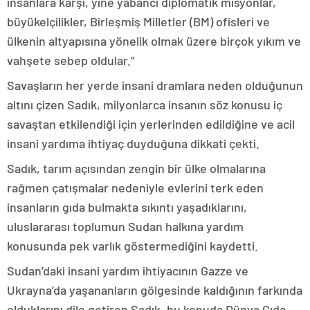
insanlara karşı, yine yabancı diplomatik misyonlar,
büyükelçilikler, Birleşmiş Milletler (BM) ofisleri ve
ülkenin altyapısına yönelik olmak üzere birçok yıkım ve
vahşete sebep oldular.”
Savaşların her yerde insani dramlara neden olduğunun
altını çizen Sadık, milyonlarca insanın söz konusu iç
savaştan etkilendiği için yerlerinden edildiğine ve acil
insani yardıma ihtiyaç duyduğuna dikkati çekti.
Sadık, tarım açısından zengin bir ülke olmalarına
rağmen çatışmalar nedeniyle evlerini terk eden
insanların gıda bulmakta sıkıntı yaşadıklarını,
uluslararası toplumun Sudan halkına yardım
konusunda pek varlık göstermediğini kaydetti.
Sudan’daki insani yardım ihtiyacının Gazze ve
Ukrayna’da yaşananların gölgesinde kaldığının farkında
olduklarını dile getiren Sadık, bu konuda Dünya Gıda