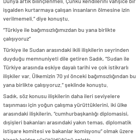
Dünya artık bilinçlenmeli. Çünkü kendilerini vahşice bir
işgalden kurtarmaya çalışan insanların ölmesine izin
verilmemeli.” diye konuştu.
“Türkiye ile bağımsızlığımızdan bu yana birlikte
çalışıyoruz”
Türkiye ile Sudan arasındaki ikili ilişkilerin seyrinden
duyduğu memnuniyeti dile getiren Sadık, “Sudan ile
Türkiye arasında eskiye dayalı tarihi ve çok istikrarlı
ilişkiler var. Ülkemizin 70 yıl önceki bağımsızlığından bu
yana birlikte çalışıyoruz.” şeklinde konuştu.
Sadık, söz konusu ilişkilerin daha ileri seviyelere
taşınması için yoğun çalışma yürüttüklerini, iki ülke
arasındaki ilişkilerin, “cumhurbaşkanlığı diplomasisi,
dışişleri bakanları arasındaki yakın temas, diplomatik
istişare komitesi ve bakanlar komisyonu” olmak üzere
birçok koldan yürütüldüğünü anlattı.