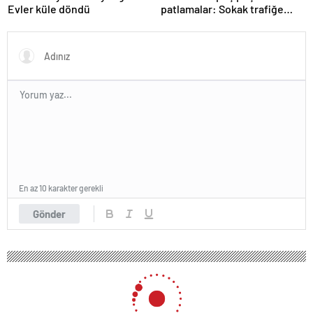
Evler küle döndü
patlamalar: Sokak trafiğe
kapatıldı
En az 10 karakter gerekli
Gönder