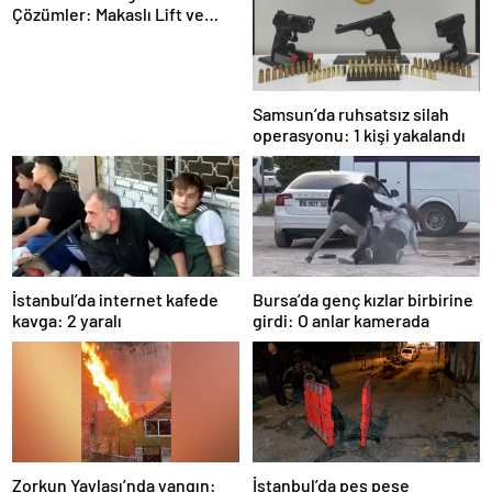
Çözümler: Makaslı Lift ve
Tamirci Lifti Rehberi
Samsun’da ruhsatsız silah
operasyonu: 1 kişi yakalandı
İstanbul’da internet kafede
Bursa’da genç kızlar birbirine
kavga: 2 yaralı
girdi: O anlar kamerada
Zorkun Yaylası’nda yangın:
İstanbul’da peş peşe