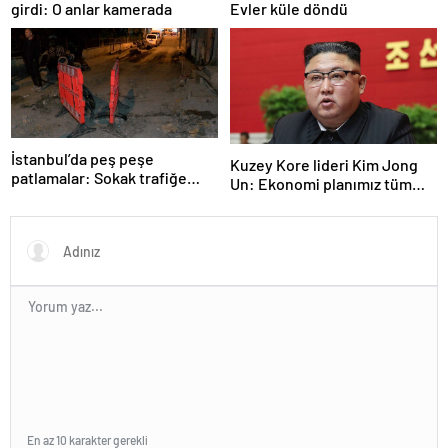
girdi: O anlar kamerada
Evler küle döndü
İstanbul’da peş peşe
Kuzey Kore lideri Kim Jong
patlamalar: Sokak trafiğe
Un: Ekonomi planımız tüm
kapatıldı
sektörlerde başarısız oldu
En az 10 karakter gerekli