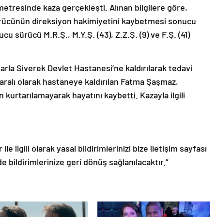
metresinde kaza gerçekleşti. Alınan bilgilere göre,
ürücünün direksiyon hakimiyetini kaybetmesi sonucu
u sürücü M.R.Ş., M.Y.Ş. (43), Z.Z.Ş. (9) ve F.Ş. (41)
larla Siverek Devlet Hastanesi’ne kaldırılarak tedavi
r yaralı olarak hastaneye kaldırılan Fatma Şaşmaz,
urtarılamayarak hayatını kaybetti. Kazayla ilgili
le ilgili olarak yasal bildirimlerinizi bize iletişim sayfası
de bildirimlerinize geri dönüş sağlanılacaktır.”