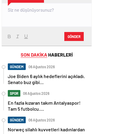
GÖNDER
SON DAKİKA
HABERLERİ
GÜNDEM
06 Ağustos 2026
Joe Biden 6 aylık hedeflerini açıkladı.
Senato buz gibi…
SPOR
06 Ağustos 2026
En fazla kızaran takım Antalyaspor!
Tam 5 futbolcu….
GÜNDEM
06 Ağustos 2026
Norweç silahlı kuvvetleri kadınlardan