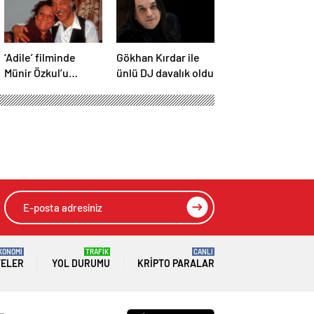
‘Adile’ filminde
Gökhan Kırdar ile
Münir Özkul’u
ünlü DJ davalık oldu
canlandıracak isim
belli oldu
KONOMİ
TRAFİK
CANLI
TELER
YOL DURUMU
KRIPTO PARALAR