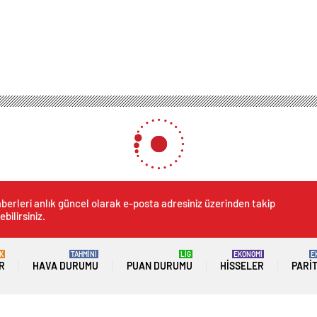
berleri anlık güncel olarak e-posta adresiniz üzerinden takip
ebilirsiniz.
K
TAHMİNİ
LİG
EKONOMİ
E
R
HAVA DURUMU
PUAN DURUMU
HISSELER
PARI