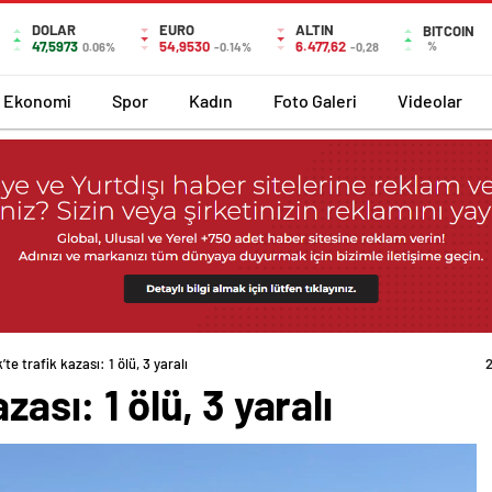
DOLAR
EURO
ALTIN
BITCOIN
47,5973
54,9530
6.477,62
%
0.06%
-0.14%
-0,28
Ekonomi
Spor
Kadın
Foto Galeri
Videolar
’te trafik kazası: 1 ölü, 3 yaralı
zası: 1 ölü, 3 yaralı