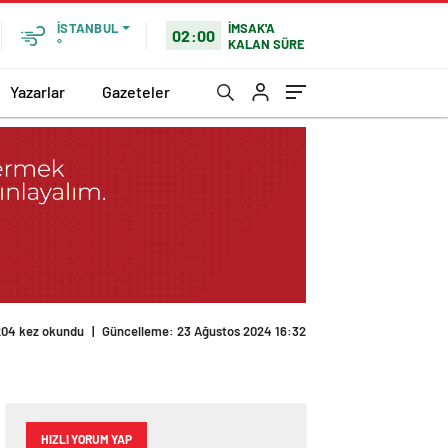
İMSAK'A
İSTANBUL
02:00
KALAN SÜRE
°
Yazarlar
Gazeteler
204 kez okundu
|
Güncelleme: 23 Ağustos 2024 16:32
HIZLI YORUM YAP