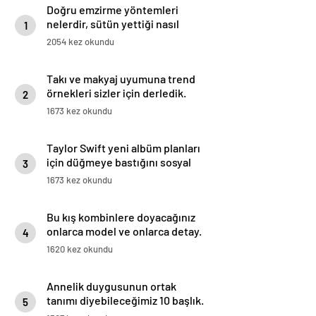
Doğru emzirme yöntemleri
nelerdir, sütün yettiği nasıl
1
anlaşılır?
2054 kez okundu
Takı ve makyaj uyumuna trend
örnekleri sizler için derledik.
2
1673 kez okundu
Taylor Swift yeni albüm planları
için düğmeye bastığını sosyal
3
medyadan duyurdu!
1673 kez okundu
Bu kış kombinlere doyacağınız
onlarca model ve onlarca detay.
4
1620 kez okundu
Annelik duygusunun ortak
tanımı diyebileceğimiz 10 başlık.
5