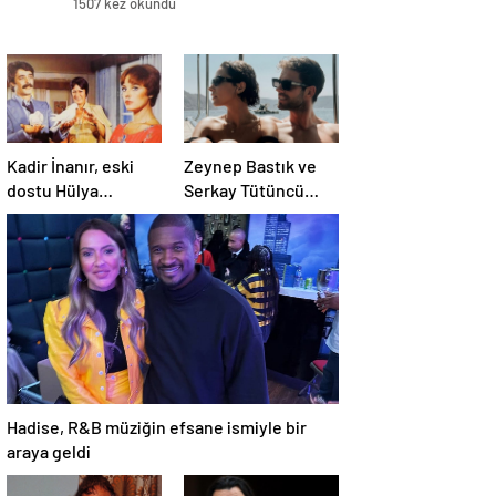
1507 kez okundu
Kadir İnanır, eski
Zeynep Bastık ve
dostu Hülya
Serkay Tütüncü
Koçyiğit’e dava açtı
ilişkilerinin 1. yılını
kutladı
Hadise, R&B müziğin efsane ismiyle bir
araya geldi