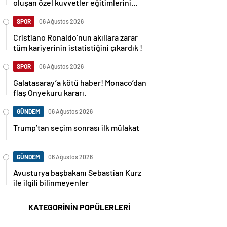
oluşan özel kuvvetler eğitimlerini
başlattı.
SPOR
06 Ağustos 2026
Cristiano Ronaldo’nun akıllara zarar
tüm kariyerinin istatistiğini çıkardık !
SPOR
06 Ağustos 2026
Galatasaray’a kötü haber! Monaco’dan
flaş Onyekuru kararı.
GÜNDEM
06 Ağustos 2026
Trump’tan seçim sonrası ilk mülakat
GÜNDEM
06 Ağustos 2026
Avusturya başbakanı Sebastian Kurz
ile ilgili bilinmeyenler
KATEGORİNİN POPÜLERLERİ