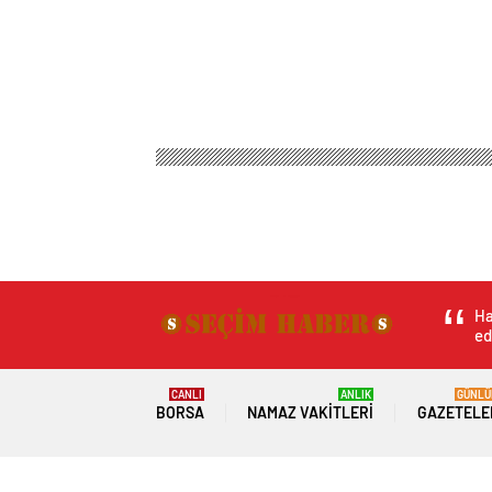
Ha
ed
CANLI
ANLIK
GÜNLÜ
BORSA
NAMAZ VAKITLERI
GAZETELE