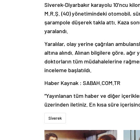
Siverek-Diyarbakır karayolu 10’ncu kilo
M.R.Ş. (40) yönetimindeki otomobil, s
şarampole düşerek takla attı. Kaza sonuc
yaralandı.
Yaralılar, olay yerine çağrılan ambulans
altına alındı. Alınan bilgilere göre, ağı
doktorların tüm müdahalelerine rağmen k
inceleme başlatıldı.
Haber Kaynak : SABAH.COM.TR
“Yayınlanan tüm haber ve diğer içerikler i
üzerinden iletiniz. En kısa süre içerisin
Siverek