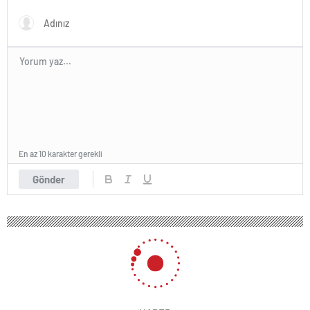
En az 10 karakter gerekli
Gönder
112 okunma
Semiramis Pekkan ile Nebahat Çehre
küs mü? Açıklama geldi