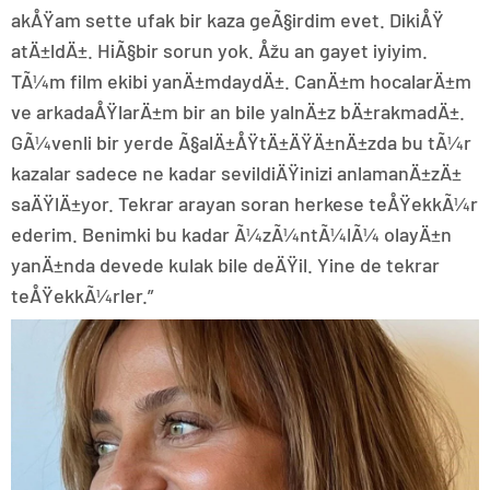
akÅŸam sette ufak bir kaza geÃ§irdim evet. DikiÅŸ
atÄ±ldÄ±. HiÃ§bir sorun yok. Åžu an gayet iyiyim.
TÃ¼m film ekibi yanÄ±mdaydÄ±. CanÄ±m hocalarÄ±m
ve arkadaÅŸlarÄ±m bir an bile yalnÄ±z bÄ±rakmadÄ±.
GÃ¼venli bir yerde Ã§alÄ±ÅŸtÄ±ÄŸÄ±nÄ±zda bu tÃ¼r
kazalar sadece ne kadar sevildiÄŸinizi anlamanÄ±zÄ±
saÄŸlÄ±yor. Tekrar arayan soran herkese teÅŸekkÃ¼r
ederim. Benimki bu kadar Ã¼zÃ¼ntÃ¼lÃ¼ olayÄ±n
yanÄ±nda devede kulak bile deÄŸil. Yine de tekrar
teÅŸekkÃ¼rler.”