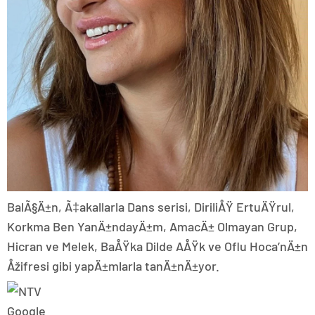
BalÃ§Ä±n, Ã‡akallarla Dans serisi, DiriliÅŸ ErtuÄŸrul,
Korkma Ben YanÄ±ndayÄ±m, AmacÄ± Olmayan Grup,
Hicran ve Melek, BaÅŸka Dilde AÅŸk ve Oflu Hoca’nÄ±n
Åžifresi gibi yapÄ±mlarla tanÄ±nÄ±yor.