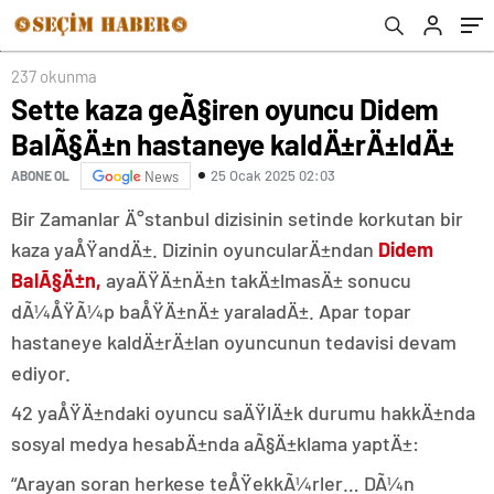
237 okunma
Sette kaza geÃ§iren oyuncu Didem
BalÃ§Ä±n hastaneye kaldÄ±rÄ±ldÄ±
25 Ocak 2025 02:03
ABONE OL
News
Bir Zamanlar Ä°stanbul dizisinin setinde korkutan bir
kaza yaÅŸandÄ±. Dizinin oyuncularÄ±ndan
Didem
BalÃ§Ä±n,
ayaÄŸÄ±nÄ±n takÄ±lmasÄ± sonucu
dÃ¼ÅŸÃ¼p baÅŸÄ±nÄ± yaraladÄ±. Apar topar
hastaneye kaldÄ±rÄ±lan oyuncunun tedavisi devam
ediyor.
42 yaÅŸÄ±ndaki oyuncu saÄŸlÄ±k durumu hakkÄ±nda
sosyal medya hesabÄ±nda aÃ§Ä±klama yaptÄ±:
“Arayan soran herkese teÅŸekkÃ¼rler… DÃ¼n