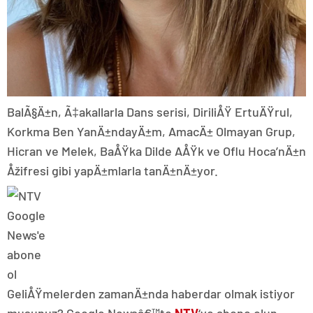
BalÃ§Ä±n, Ã‡akallarla Dans serisi, DiriliÅŸ ErtuÄŸrul,
Korkma Ben YanÄ±ndayÄ±m, AmacÄ± Olmayan Grup,
Hicran ve Melek, BaÅŸka Dilde AÅŸk ve Oflu Hoca’nÄ±n
Åžifresi gibi yapÄ±mlarla tanÄ±nÄ±yor.
GeliÅŸmelerden zamanÄ±nda haberdar olmak istiyor
musunuz? Google Newsâ€™te
NTV
‘ye abone olun.