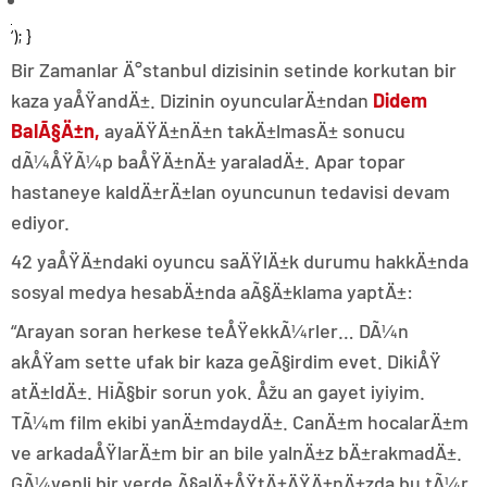
‘); }
Bir Zamanlar Ä°stanbul dizisinin setinde korkutan bir
kaza yaÅŸandÄ±. Dizinin oyuncularÄ±ndan
Didem
BalÃ§Ä±n,
ayaÄŸÄ±nÄ±n takÄ±lmasÄ± sonucu
dÃ¼ÅŸÃ¼p baÅŸÄ±nÄ± yaraladÄ±. Apar topar
hastaneye kaldÄ±rÄ±lan oyuncunun tedavisi devam
ediyor.
42 yaÅŸÄ±ndaki oyuncu saÄŸlÄ±k durumu hakkÄ±nda
sosyal medya hesabÄ±nda aÃ§Ä±klama yaptÄ±:
“Arayan soran herkese teÅŸekkÃ¼rler… DÃ¼n
akÅŸam sette ufak bir kaza geÃ§irdim evet. DikiÅŸ
atÄ±ldÄ±. HiÃ§bir sorun yok. Åžu an gayet iyiyim.
TÃ¼m film ekibi yanÄ±mdaydÄ±. CanÄ±m hocalarÄ±m
ve arkadaÅŸlarÄ±m bir an bile yalnÄ±z bÄ±rakmadÄ±.
GÃ¼venli bir yerde Ã§alÄ±ÅŸtÄ±ÄŸÄ±nÄ±zda bu tÃ¼r