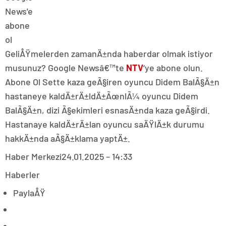
GeliÅŸmelerden zamanÄ±nda haberdar olmak istiyor
musunuz? Google Newsâ€™te
NTV
‘ye abone olun.
Abone Ol Sette kaza geÃ§iren oyuncu Didem BalÃ§Ä±n
hastaneye kaldÄ±rÄ±ldÄ±ÃœnlÃ¼ oyuncu Didem
BalÃ§Ä±n, dizi Ã§ekimleri esnasÄ±nda kaza geÃ§irdi.
Hastanaye kaldÄ±rÄ±lan oyuncu saÄŸlÄ±k durumu
hakkÄ±nda aÃ§Ä±klama yaptÄ±.
Haber Merkezi
24.01.2025 – 14:33
Haberler
PaylaÅŸ