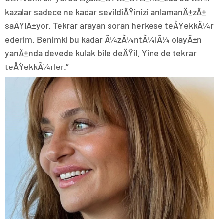
kazalar sadece ne kadar sevildiÄŸinizi anlamanÄ±zÄ±
saÄŸlÄ±yor. Tekrar arayan soran herkese teÅŸekkÃ¼r
ederim. Benimki bu kadar Ã¼zÃ¼ntÃ¼lÃ¼ olayÄ±n
yanÄ±nda devede kulak bile deÄŸil. Yine de tekrar
teÅŸekkÃ¼rler.”