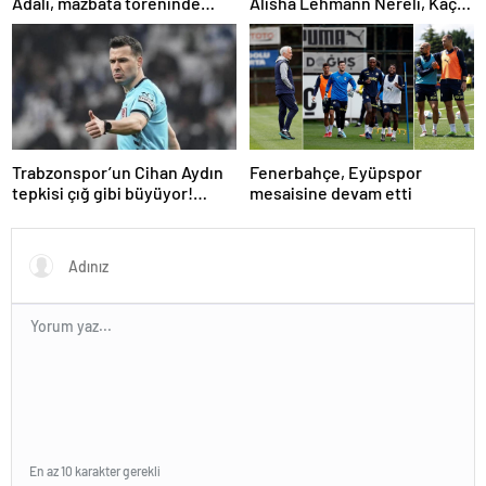
Adalı, mazbata töreninde
Alisha Lehmann Nereli, Kaç
konuştu: Gün istikrar
Yaşında, Hangi Takımda
günüdür
Oynuyor?
Trabzonspor’un Cihan Aydın
Fenerbahçe, Eyüpspor
tepkisi çığ gibi büyüyor!
mesaisine devam etti
Yöneticilerden açıklama…
En az 10 karakter gerekli