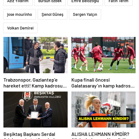
Aziz Yıldırım
dursun özbek
Emre Belözoğlu
Fatih Terim
jose mourinho
Şenol Güneş
Sergen Yalçın
Volkan Demirel
Trabzonspor, Gaziantep’e
Kupa finali öncesi
hareket etti! Kamp kadrosu
Galatasaray’ın kamp kadrosu
açıklandı…
belli oldu!
Beşiktaş Başkanı Serdal
ALISHA LEHMANN KİMDİR?