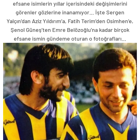
efsane isimlerin yıllar içerisindeki değişimlerini
görenler gözlerine inanamıyor… İşte Sergen
Yalçın’dan Aziz Yıldırım’a, Fatih Terim’den Osimhen’e,
Şenol Güneş’ten Emre Belözoğlu’na kadar birçok
efsane ismin gündeme oturan o fotoğrafları…