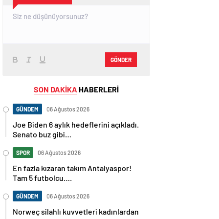
GÖNDER
SON DAKİKA
HABERLERİ
GÜNDEM
06 Ağustos 2026
Joe Biden 6 aylık hedeflerini açıkladı.
Senato buz gibi…
SPOR
06 Ağustos 2026
En fazla kızaran takım Antalyaspor!
Tam 5 futbolcu….
GÜNDEM
06 Ağustos 2026
Norweç silahlı kuvvetleri kadınlardan