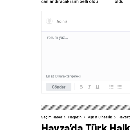
canlandıracak isim belli oldu
oldu
En az 10 karakter gerekli
Gönder
Seçim Haber
Magazin
Aşk & Cinsellik
Havza’d
Havza’da Türk Halk