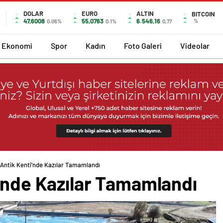
DOLAR
EURO
ALTIN
BITCOIN
47,6008
55,0763
6.546,16
%
0.06%
0.1%
0,77
Ekonomi
Spor
Kadın
Foto Galeri
Videolar
 Antik Kenti’nde Kazılar Tamamlandı
i’nde Kazılar Tamamlandı