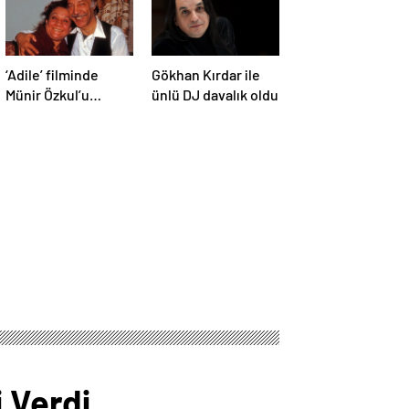
‘Adile’ filminde
Gökhan Kırdar ile
Münir Özkul’u
ünlü DJ davalık oldu
canlandıracak isim
belli oldu
i Verdi