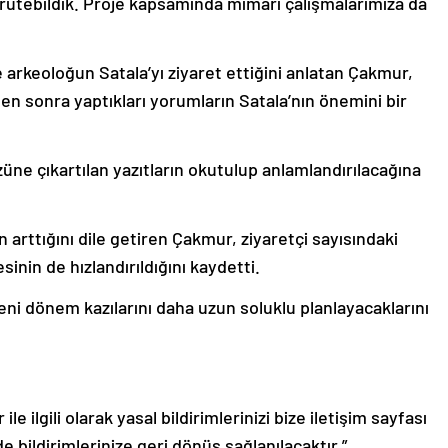
ürütebildik. Proje kapsamında mimarı çalışmalarımıza da
rkeoloğun Satala’yı ziyaret ettiğini anlatan Çakmur,
ten sonra yaptıkları yorumların Satala’nın önemini bir
üne çıkartılan yazıtların okutulup anlamlandırılacağına
n arttığını dile getiren Çakmur, ziyaretçi sayısındaki
sinin de hızlandırıldığını kaydetti.
ni dönem kazılarını daha uzun soluklu planlayacaklarını
le ilgili olarak yasal bildirimlerinizi bize iletişim sayfası
de bildirimlerinize geri dönüş sağlanılacaktır.”