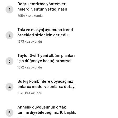
Doğru emzirme yöntemleri
nelerdir, sütün yettiği nasıl
1
anlaşılır?
2054 kez okundu
Takı ve makyaj uyumuna trend
örnekleri sizler için derledik.
2
1673 kez okundu
Taylor Swift yeni albüm planları
için düğmeye bastığını sosyal
3
medyadan duyurdu!
1672 kez okundu
Bu kış kombinlere doyacağınız
onlarca model ve onlarca detay.
4
1620 kez okundu
Annelik duygusunun ortak
tanımı diyebileceğimiz 10 başlık.
5