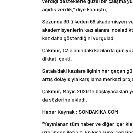
verdiği desteklerle güzel bir çalışma y
ağırlık verdik.” diye konuştu.
Sezonda 30 ülkeden 69 akademisyen ve a
akademisyenlerin kazı alanını inceledik
kez daha gösterdiğini vurguladı.
Çakmur, C3 alanındaki kazılarda gün yüz
dikkati çekti.
Satala’daki kazılara ilginin her geçen gü
artış dolayısıyla karşılama merkezi proje
Çakmur, Mayıs 2025’te başlayacakları ye
da sözlerine ekledi.
Haber Kaynak : SONDAKIKA.COM
“Yayınlanan tüm haber ve diğer içerikler i
üzerinden iletiniz. En kısa süre içerisin