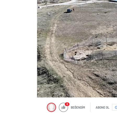
0
BEĞENDİM
ABONE OL