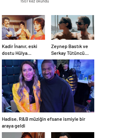
1507 kez okundu
Kadir İnanır, eski
Zeynep Bastık ve
dostu Hülya
Serkay Tütüncü
Koçyiğit’e dava açtı
ilişkilerinin 1. yılını
kutladı
Hadise, R&B müziğin efsane ismiyle bir
araya geldi