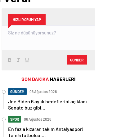
HIZLI YORUM YAP
GÖNDER
SON DAKİKA
HABERLERİ
GÜNDEM
06 Ağustos 2026
Joe Biden 6 aylık hedeflerini açıkladı.
Senato buz gibi…
SPOR
06 Ağustos 2026
En fazla kızaran takım Antalyaspor!
Tam 5 futbolcu….