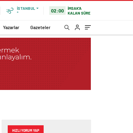
İMSAK'A
İSTANBUL
02:00
KALAN SÜRE
°
Yazarlar
Gazeteler
HIZLI YORUM YAP