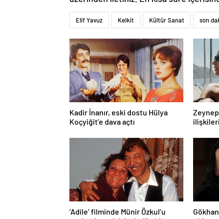
Elif Yavuz
Kelkit
Kültür Sanat
son da
Kadir İnanır, eski dostu Hülya
Zeynep 
Koçyiğit’e dava açtı
ilişkiler
‘Adile’ filminde Münir Özkul’u
Gökhan 