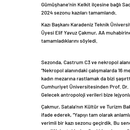
Gümüşhane’nin Kelkit ilçesine bağlı Sada
2024 sezonu kazıları tamamlandı.
Kazı Başkanı Karadeniz Teknik Üniversi
Üyesi Elif Yavuz Çakmur, AA muhabirine,
tamamladıklarını söyledi.
Sezonda, Castrum C3 ve nekropol alanın
“Nekropol alanındaki çalışmalarda 16 mez
kadın mezarına rastlamak da bizi şaşırtt
Cumhuriyet Üniversitesinden Prof. Dr. Ay
Gelecek antropoloji verileri bize lejyonlar
Çakmur, Satala’nın Kültür ve Turizm Bak
ifade ederek, “Yapıyı tam olarak anlaml
verimli bir kazı sezonu geçirdik. Bu se