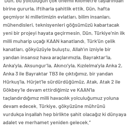
“Dün, bu yolculuğun çok önemli kilometre taşlarından
birine gururla, iftiharla şahitlik ettik. Gün, hafta
geçmiyor ki milletimizin evlatları, bilim insanları,
mühendisleri, teknisyenleri göğsümüzü kabartacak
yeni bir projeyi hayata geçirmesin. Dün, Türkiye’nin ilk
milli muharip uçağı KAAN kanatlandı. Türk’ün çelik
kanatları, gökyüzüyle buluştu. Allah’ın izniyle bir
yandan insansız hava araçlarımızla, Bayraktar’la,
Anka’yla, Aksungur’la, Akıncı’yla, Kızılelma’yla Anka 2,
Anka 3 ile Bayraktar TB3 ile çıktığımız, bir yandan
Hürkuş’la, Hürjet’le sürdürdüğümüz, Atak, Atak 2 ile
Gökbey’le devam ettirdiğimiz ve KAAN’la
taçlandırdığımız milli havacılık yolculuğumuz yoluna
devam edecek. Türkiye, gökyüzüne mührünü
vurdukça inşallah hep birlikte şahit olacağız ki dünyaya
adalet ve merhamet yeniden gelecek.”