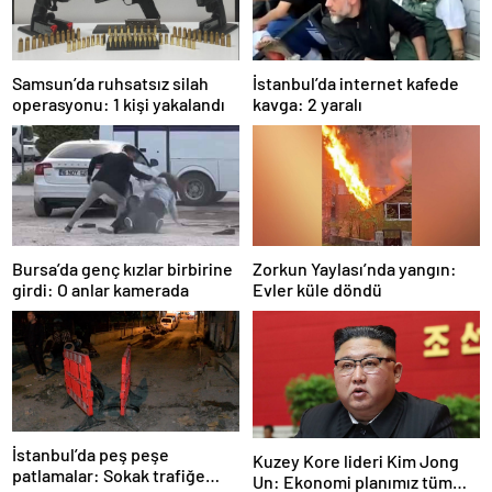
Samsun’da ruhsatsız silah
İstanbul’da internet kafede
operasyonu: 1 kişi yakalandı
kavga: 2 yaralı
Bursa’da genç kızlar birbirine
Zorkun Yaylası’nda yangın:
girdi: O anlar kamerada
Evler küle döndü
İstanbul’da peş peşe
Kuzey Kore lideri Kim Jong
patlamalar: Sokak trafiğe
Un: Ekonomi planımız tüm